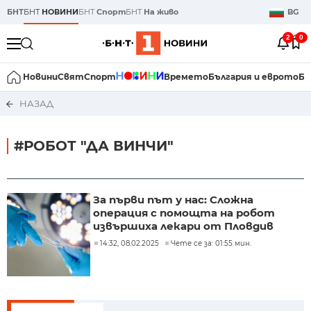
БНТ
БНТ
НОВИНИ
БНТ
Спорт
БНТ
На живо
BG
2
0
Новини
Свят
Спорт
Времето
България и еврото
Би
НАЗАД
#РОБОТ "ДА ВИНЧИ"
За първи път у нас: Сложна
операция с помощта на робот
извършиха лекари от Пловдив
14:32, 08.02.2025
Чете се за: 01:55 мин.