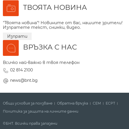
ТВОЯТА НОВИНА
"Твоята новина"! Новините от вас, нашите зрители!
Изпратете текст, снимки, видео.
Изпрати
ВРЪЗКА С НАС
Всичко най-важно в твоя телефон
02 814 2100
news@bnt.bg
Общи условия за ползване
Обратна връзка
СЕМ
ECPT
Политика за защита на личните данни
©БНТ. Всички права запазени