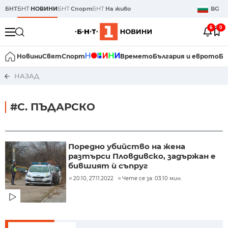
БНТ
БНТ
НОВИНИ
БНТ
Спорт
БНТ
На живо
BG
6
0
Новини
Свят
Спорт
Времето
България и еврото
Би
НАЗАД
#С. ПЪДАРСКО
Поредно убийство на жена
разтърси Пловдивско, задържан е
бившият ѝ съпруг
20:10, 27.11.2022
Чете се за: 03:10 мин.