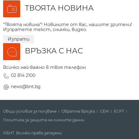
ТВОЯТА НОВИНА
"Твоята новина"! Новините от вас, нашите зрители!
Изпратете текст, снимки, видео.
Изпрати
ВРЪЗКА С НАС
Всичко най-важно в твоя телефон
02 814 2100
news@bnt.bg
Общи условия за ползване
Обратна връзка
СЕМ
ECPT
Политика за защита на личните данни
©БНТ. Всички права запазени