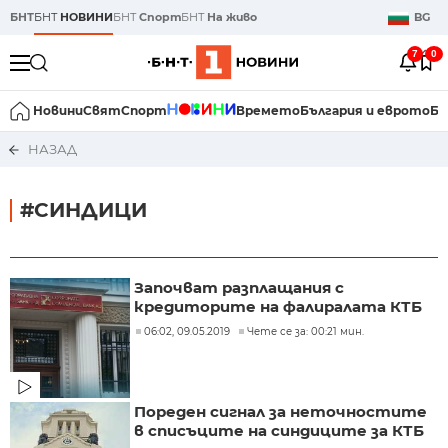
БНТ
БНТ
НОВИНИ
БНТ
Спорт
БНТ
На живо
BG
7
0
Новини
Свят
Спорт
Времето
България и еврото
Би
НАЗАД
#СИНДИЦИ
Започват разплащания с
кредиторите на фалиралата КТБ
06:02, 09.05.2019
Чете се за: 00:21 мин.
Пореден сигнал за неточностите
в списъците на синдиците за КТБ