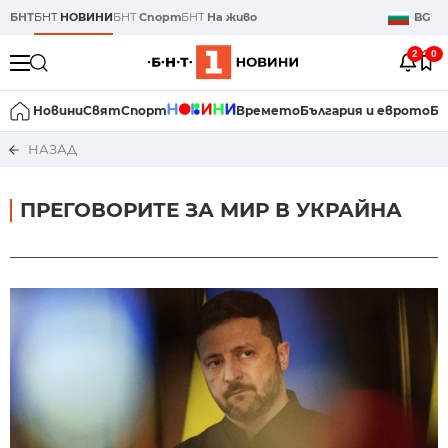
БНТ
БНТ
НОВИНИ
БНТ
Спорт
БНТ
На живо
BG
2
0
Новини
Свят
Спорт
Времето
България и еврото
Би
НАЗАД
ПРЕГОВОРИТЕ ЗА МИР В УКРАЙНА