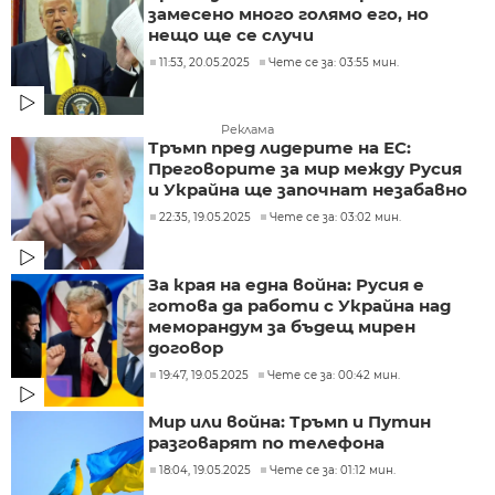
замесено много голямо его, но
нещо ще се случи
11:53, 20.05.2025
Чете се за: 03:55 мин.
Реклама
Тръмп пред лидерите на ЕС:
Преговорите за мир между Русия
и Украйна ще започнат незабавно
22:35, 19.05.2025
Чете се за: 03:02 мин.
За края на една война: Русия е
готова да работи с Украйна над
меморандум за бъдещ мирен
договор
19:47, 19.05.2025
Чете се за: 00:42 мин.
Мир или война: Тръмп и Путин
разговарят по телефона
18:04, 19.05.2025
Чете се за: 01:12 мин.