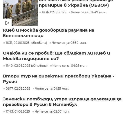
примирие в Украйна (ОБЗОР)
19:36, 02.06.2025
Чете се за: 04:47 мин.
Киев и Москва договориха размяна на
военнопленници
16:31, 02.06.2025 (обновена)
Чете се за: 05:50 мин.
Очаква ли се пробив: Ще сближат ли Киев и
Москва позициите си?
11:40, 02.06.2025 (обновена)
Чете се за: 04:25 мин.
Втори тур на директни преговори Украйна -
Русия
06:17, 02.06.2025
Чете се за: 01:55 мин.
Зеленски потвърди, утре изпраща делегация за
преговори в Русия в Истанбул
17:43, 01.06.2025
Чете се за: 02:07 мин.