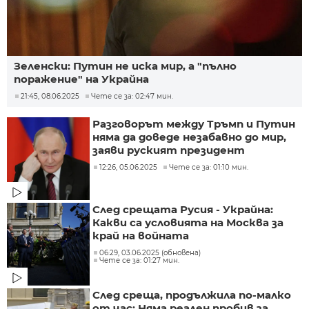
Зеленски: Путин не иска мир, а "пълно
поражение" на Украйна
21:45, 08.06.2025
Чете се за: 02:47 мин.
Разговорът между Тръмп и Путин
няма да доведе незабавно до мир,
заяви руският президент
12:26, 05.06.2025
Чете се за: 01:10 мин.
След срещата Русия - Украйна:
Какви са условията на Москва за
край на войната
06:29, 03.06.2025 (обновена)
Чете се за: 01:27 мин.
След среща, продължила по-малко
от час: Няма реален пробив за