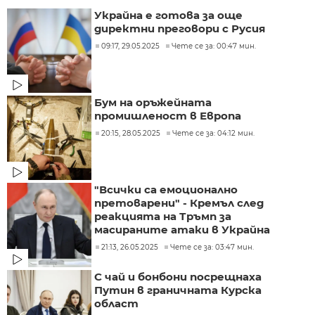
Украйна е готова за още
директни преговори с Русия
09:17, 29.05.2025
Чете се за: 00:47 мин.
Бум на оръжейната
промишленост в Европа
20:15, 28.05.2025
Чете се за: 04:12 мин.
"Всички са емоционално
претоварени" - Кремъл след
реакцията на Тръмп за
масираните атаки в Украйна
21:13, 26.05.2025
Чете се за: 03:47 мин.
С чай и бонбони посрещнаха
Путин в граничната Курска
област