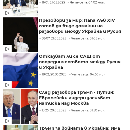
16:01, 21.05.2025
Чете се за: 04:02 мин.
Преговори за мир: Папа Лъв XIV
готов да бъде домакин на
разговори между Украйна и Русия
06:07, 21.05.2025
Чете се за: 01:05 мин.
Отказват ли се САЩ от
посредничеството между Русия
и Украйна
18:02, 20.05.2025
Чете се за: 04:30 мин.
След разговора Тръмп - Путин:
Европейски лидери засилват
натиска над Москва
13:25, 20.05.2025
Чете се за: 01:50 мин.
Тръмп за войната в Украйна: Има