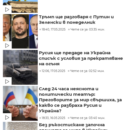
Тръмп ще разговаря с Путин и
Зеленски в понеделник
18:40, 17.05.2025
Чете се за: 03:35 мин.
Русия ще предаде на Украйна
списък с условия за прекратяване
на огъня
12:06, 17.05.2025
Чете се за: 02:52 мин.
След 24 часа неяснота и
политически театър:
Преговорите за мир свършиха, за
какво се разбраха Русия и
Украйна?
18:33, 16.05.2025
Чете се за: 03:40 мин.
Без ръкостискане започна