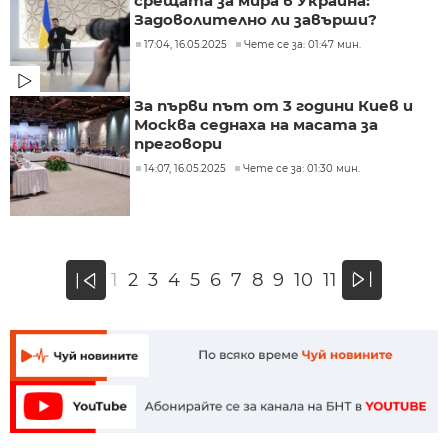
срещата за мира в Украйна:
Задоволително ли завърши?
17:04, 16.05.2025
Чете се за: 01:47 мин.
За първи път от 3 години Киев и
Москва седнаха на масата за
преговори
14:07, 16.05.2025
Чете се за: 01:30 мин.
»
1
2
3
4
5
6
7
8
9
10
11
«