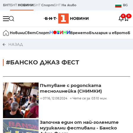
БНТ
БНТ
НОВИНИ
БНТ
Спорт
БНТ
На живо
BG
0
0
Новини
Свят
Спорт
Времето
България и еврото
Би
НАЗАД
#БАНСКО ДЖАЗ ФЕСТ
Пътуване с родопската
теснолинейка (СНИМКИ)
07:16, 12.08.2024
Чете се за: 03:10 мин.
Започна един от най-големите
музикални фестивали - Банско