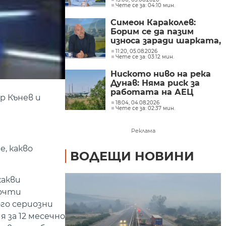
Чете се за: 04:10 мин.
подлъгват по ниската
цена
Симеон Караколев:
Борим се да пазим
износа заради шарката,
а продаваме навън
11:20, 05.08.2026
Чете се за: 03:12 мин.
сиренето по 6 евро,
тук го купуваме по 15-
Ниското ниво на река
18 евро
Дунав: Няма риск за
работата на АЕЦ
р Кънев и
"Козлодуй"
18:04, 04.08.2026
Чете се за: 02:37 мин.
Реклама
е, какво
ВОДЕЩИ НОВИНИ
какви
почти
го сериозни
 за 12 месечно