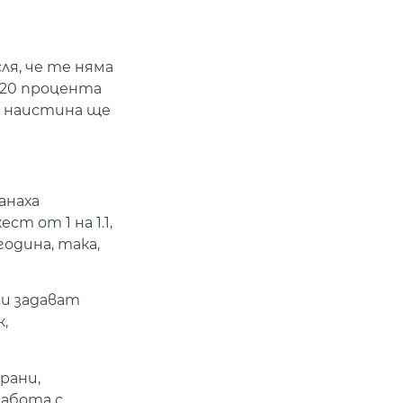
ля, че те няма
о 20 процента
е наистина ще
анаха
т от 1 на 1.1,
одина, така,
си задават
к,
трани,
работа с