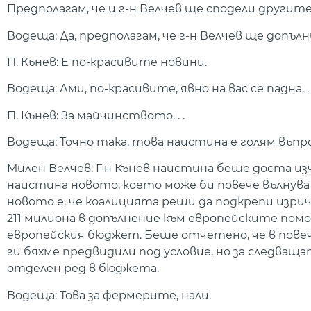
Предполагам, че и г-н Велчев ще сподели другите н
Водеща: Да, предполагам, че г-н Велчев ще допълни,
П. Кънев: Е по-красивите новини.
Водеща: Ами, по-красивите, явно на вас се падна. . 
П. Кънев: За майчинството. . .
Водеща: Точно така, това наистина е голям въпро
Милен Велчев: Г-н Кънев наистина беше доста из
наистина новото, което може би повече вълнува
новото е, че коалицията реши да подкрепи изри
211 милиона в допълнение към европейските помо
европейския бюджет. Беше отчетено, че в пове
ги бяхме предвидили под условие, но за следва
отделен ред в бюджета.
Водеща: Това за фермерите, нали.