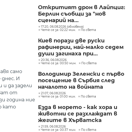
"Изгрев"
Откритият дрон в Лайпциг:
Берлин съобщи за "нов
сценарий на...
17:20, 06.08.2026 (обновена)
Чете се за: 02:22 мин.
По света
Киев порази две руски
рафинерии, най-малко седем
души загинаха при...
20:36, 06.08.2026
Чете се за: 00:50 мин.
По света
авя само
Володимир Зеленски с първо
 днес. И
посещение в Сърбия след
 и да задели
началото на войната
ават от
21:07, 06.08.2026
Чете се за: 01:00 мин.
По света
зи година ние
Езда в морето - как хора и
о като
животни се разхлаждат в
жегите в Хърватска
21:59, 06.08.2026
Чете се за: 00:37 мин.
По света