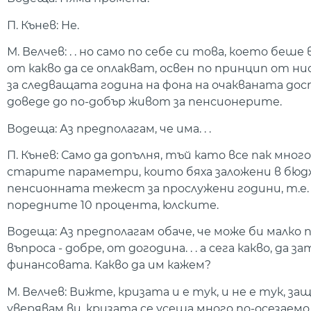
П. Кънев: Не.
М. Велчев: . . но само по себе си това, което бе
от какво да се оплакват, освен по принцип от ни
за следващата година на фона на очакваната до
доведе до по-добър живот за пенсионерите.
Водеща: Аз предполагам, че има. . .
П. Кънев: Само да допълня, тъй като все пак мн
старите параметри, които бяха заложени в бюдже
пенсионната тежест за прослужени години, т.е. с
поредните 10 процента, юлските.
Водеща: Аз предполагам обаче, че може би малко
въпроса - добре, от догодина. . . а сега какво, да
финансовата. Какво да им кажем?
М. Велчев: Вижте, кризата и е тук, и не е тук, з
уверявам ви, кризата се усеща много по-осезаемо