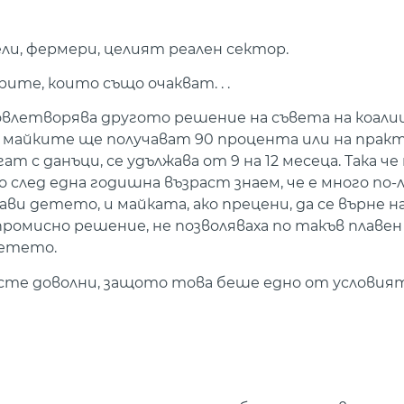
ли, фермери, целият реален сектор.
ите, които също очакват. . .
удовлетворява другото решение на съвета на коали
о майките ще получават 90 процента или на прак
т с данъци, се удължава от 9 на 12 месеца. Така че
 след една годишна възраст знаем, че е много по-л
ави детето, и майката, ако прецени, да се върне н
ромисно решение, не позволяваха по такъв плавен 
детето.
сте доволни, защото това беше едно от условия