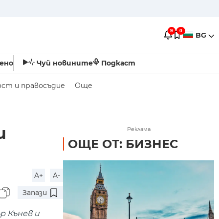
9
0
BG
ено
Чуй новините
Подкаст
ост и правосъдие
Още
и
Реклама
ОЩЕ ОТ: БИЗНЕС
A+
A-
Запази
р Кънев и