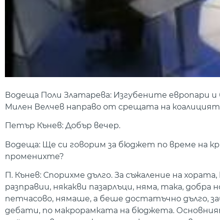
Водеща Поли Златарева: Изгубените европари и 
Милен Велчев направо от срещата на коалицията
Петър Кънев: Добър вечер.
Водеща: Ще си говорим за бюджет по време на кри
променихте?
П. Кънев: Спорихме дълго. За съжаление на хората
разправии, някакви пазарлъци, няма, така, добра 
петчасово, нямаше, а беше достатъчно дълго, з
дебати, по макрорамката на бюджета. Основният в