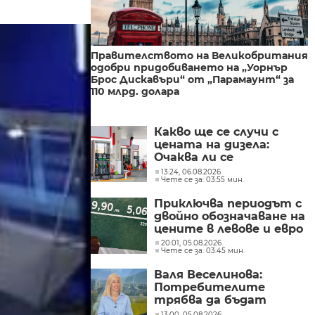
Правителството на Великобритания
одобри придобиването на „Уорнър
Брос Дискавъри“ от „Парамаунт“ за
110 млрд. долара
Какво ще се случи с
цената на дизела:
Очаква ли се
поевтиняване или нов
13:24, 06.08.2026
Чете се за: 03:55 мин.
ръст?
Приключва периодът с
двойно обозначаване на
цените в левове и евро
20:01, 05.08.2026
Чете се за: 03:45 мин.
Валя Веселинова:
Потребителите
трябва да бъдат
разумни, да не се
13:00, 05.08.2026