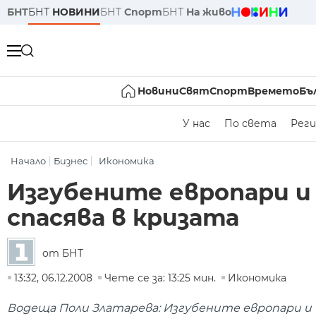
БНТ
БНТ
НОВИНИ
БНТ
Спорт
БНТ
На живо
Новини
Свят
Спорт
Времето
Бъ
У нас
По света
Реги
Начало
Бизнес
Икономика
Изгубените европари 
спасява в кризата
от БНТ
13:32, 06.12.2008
Чете се за: 13:25 мин.
Икономика
Водеща Поли Златарева: Изгубените европари и 