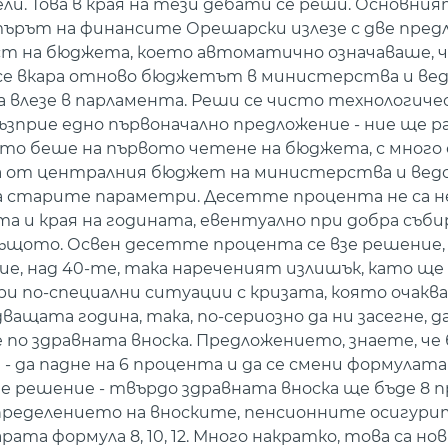
и. Това в края на тези дебати се реши. Основни
търът на финансите Орешарски излезе с две пред
ъст на бюджета, което автоматично означаваше, 
а се вкара отново бюджетът в министерства и ве
а влезе в парламента. Реши се чисто технологичес
е възприе едно първоначално предложение - ние ще
ойто беше на първото четене на бюджета, с много
нта от централния бюджет на министерства и вед
а старите параметри. Десетте процента не са н
та и края на годината, евентуално при добра съб
същото. Освен десетте процента се взе решение,
е, над 40-те, така нареченият излишък, като ще 
и по-специални ситуации с кризата, която очакв
ащата година, така, по-сериозно да ни засегне, д
 по здравната вноска. Предложението, знаете, че 
- да падне на 6 процента и да се смени формулата
зе решение - твърдо здравната вноска ще бъде 8
пределението на вноските, пенсионните осигурит
та формула 8, 10, 12. Много накратко, това са но