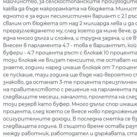
майчинство, за селскостопанските производител
каква да бъде макрорамката на бюджета. Минис
едното е за един песимистичен вариант с 2.1 р
свалим от бюджета от над 2 милиарда лева и д
преразглеждането му, след което да мине вече, д
една много дълга и сложна, и трудна задача, и с
внесем в парламента 4.7 - това е вариантът, к
буфери - 4.7 процента ръст с блокаж 10 проце
този блокаж не влизат пенсиите, те остават н
знаете, години наред имаше блокаж от 7 процен
се пускаше, тази година ще бъде най-вероятно 
знаково, да останат 3-те процента преизпълнени
на правителството с решение на парламента пр
следващите месеци, началото, пролетта на следв
този резерв като буфер. Много дълъг спор имаше
процента, след което се внесе ново предложение 
осигурителните доходи. В последна сметка се в
следващата година. В същото време остава раз
между работник, работодател и държавата, стара