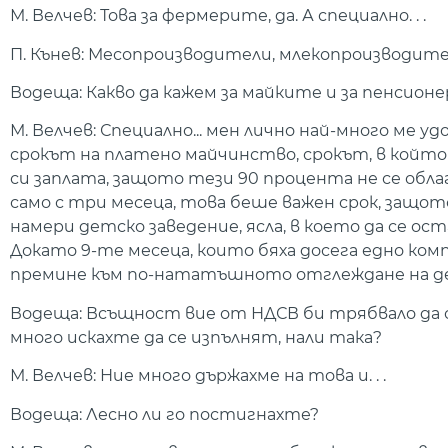
М. Велчев: Това за фермерите, да. А специално. . .
П. Кънев: Месопроизводители, млекопроизводите
Водеща: Какво да кажем за майките и за пенсионер
М. Велчев: Специално... мен лично най-много ме 
срокът на платено майчинство, срокът, в койт
си заплата, защото тези 90 процента не се облага
само с три месеца, това беше важен срок, защото
намери детско заведение, ясла, в което да се ост
Докато 9-те месеца, които бяха досега едно комп
премине към по-нататъшното отглеждане на 
Водеща: Всъщност вие от НДСВ би трябвало да 
много искахте да се изпълнят, нали така?
М. Велчев: Ние много държахме на това и. . .
Водеща: Лесно ли го постигнахте?