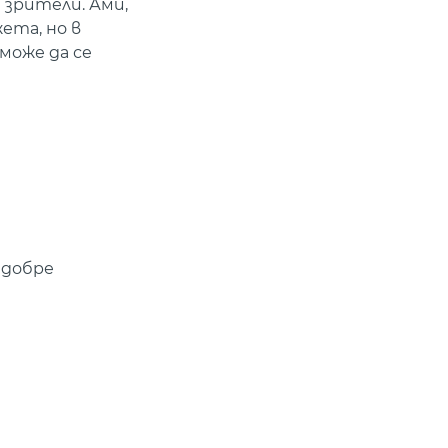
е зрители. Ами,
ета, но в
може да се
 добре