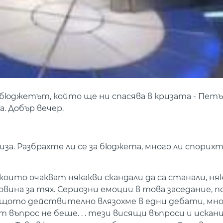
бюджетът, който ще ни спасява в кризата - Петъ
. Добър вечер.
за. Разбрахте ли се за бюджета, много ли спорихт
, които очакват някакви скандали да са станали, ня
новина за тях. Сериозни емоции в това заседание, 
ащото действително влязохме в едни дебати, мно
ъпрос не беше. . . тези висящи въпроси и искания