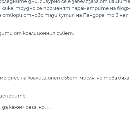
в последните дни, сигурно се е забелязала от вашит
а се каже, трудно се променят параметрите на бюдж
е отвори отново тази кутия на Пандора, то в нея 
рдити от коалицонния съвет.
хме днес на коалиционен съвет, мисля, че това бяха
сионерите.
 кажем сега, но. . .