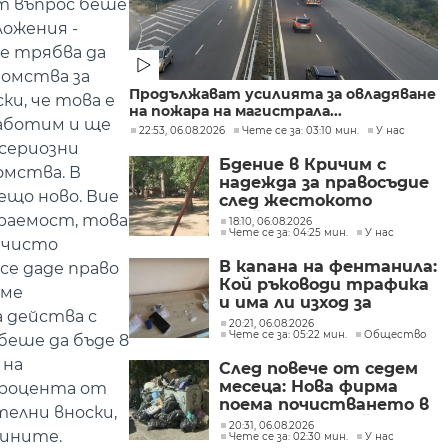
ят въпрос беше
ложения -
че трябва да
домства за
Продължават усилията за овладяване
ки, че това е
на пожара на магистрала...
 работим и ще
22:53, 06.08.2026
Чете се за: 03:10 мин.
У нас
 сериозни
Бдение в Кричим с
омства. В
надежда за правосъдие
ещо ново. Вие
след жестокото
убийство на млад мъж
ираемост, това
18:10, 06.08.2026
Чете се за: 04:25 мин.
У нас
в Пловдив от
 чисто
тийнейджъри
В капана на фентанила:
се даде право
Кой ръководи трафика
аме
и има ли изход за
а действа с
пристрастените?
20:21, 06.08.2026
Чете се за: 05:22 мин.
Общество
беше да бъде 8
 на
След повече от седем
месеца: Нова фирма
 процента от
поема почистването в
елни вноски,
столичните райони
20:31, 06.08.2026
вините.
Чете се за: 02:30 мин.
У нас
"Слатина", "Подуяне" и