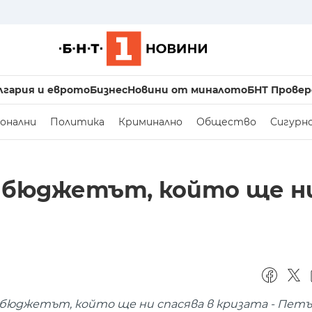
лгария и еврото
Бизнес
Новини от миналото
БНТ Провер
онални
Политика
Криминално
Общество
Сигурн
и бюджетът, който ще н
бюджетът, който ще ни спасява в кризата - Петъ