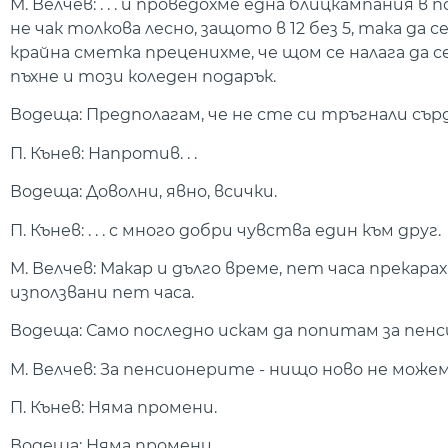
М. Велчев: . . . и проведохме една блицкампания 
не чак толкова лесно, защото в 12 без 5, така д
крайна сметка преценихме, че щом се налага да с
пъхне и този коледен подарък.
Водеща: Предполагам, че не сте си тръгнали съ
П. Кънев: Напротив. . .
Водеща: Доволни, явно, всички.
П. Кънев: . . . с много добри чувства един към друг.
М. Велчев: Макар и дълго време, пет часа прекара
използвани пет часа.
Водеща: Само последно искам да попитам за пен
М. Велчев: За пенсионерите - нищо ново не можем да
П. Кънев: Няма промени.
Водеща: Няма промени.