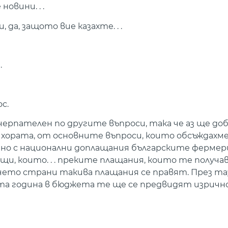
овини. . .
 да, защото вие казахте. . .
.
с.
черпателен по другите въпроси, така че аз ще доб
 хората, от основните въпроси, които обсъждахме
чно с национални доплащания българските фермери
щи, които. . . преките плащания, които те получ
чето страни такива плащания се правят. През та
щата година в бюджета те ще се предвидят изричн