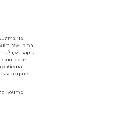
цията, че
тика пълната
 това, макар и
есно да се
а работа.
начин да се
та, които