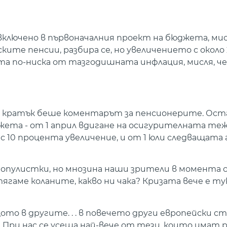
ше включено в първоначалния проект на бюджета, мис
ските пенсии, разбира се, но увеличението с окол
ста по-ниска от тазгодишната инфлация, мисля, ч
ого кратък беше коментарът за пенсионерите. Ост
та - от 1 април вдигане на осигурителната тежес
 10 процента увеличение, и от 1 юли следващата г
 популистки, но мнозина наши зрители в момента 
 затягаме коланите, какво ни чака? Кризата вече е ту
ащото в другите. . . в повечето други европейски с
. При нас се усеща най-вече от тези, които имат 