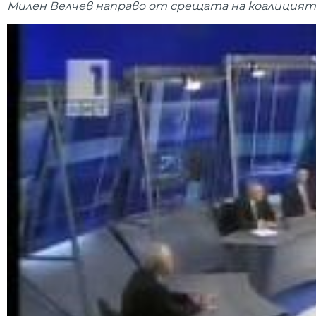
Милен Велчев направо от срещата на коалицията