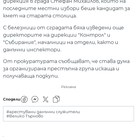
дирекция в града Стефан Михайлов, който на
последните местни избори беше кандидат за
кмет на старата столица.
С белезници от сградата бяха изведени още
директорите на дирекции "Контрол" и
"Събирания", началници на отдели, както и
данъчни инспектори.
От прокуратурата съобщават, че става дума
за организирана престъпна група искаща и
получаваща подкупи.
Реклама
Сподели
#арестувани данъчни служители
#Велико Търново