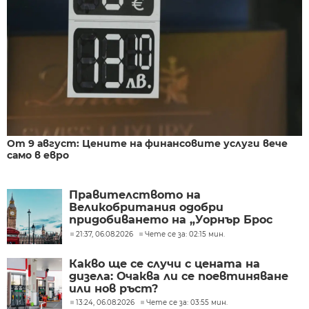
От 9 август: Цените на финансовите услуги вече
само в евро
Правителството на
Великобритания одобри
придобиването на „Уорнър Брос
Дискавъри“ от „Парамаунт“ за 110
21:37, 06.08.2026
Чете се за: 02:15 мин.
млрд. долара
Какво ще се случи с цената на
дизела: Очаква ли се поевтиняване
или нов ръст?
13:24, 06.08.2026
Чете се за: 03:55 мин.