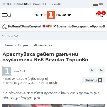
БНТ
БНТ
НОВИНИ
БНТ
Спорт
БНТ
На живо
BG
6
0
Новини
Свят
Спорт
Времето
България и еврото
Би
НАЗАД
Начало
Бизнес
Икономика
Арестуваха девет данъчни
служители във Велико Търново
A+
A-
от БНТ
11:55, 24.02.2016 (извънредно)
Запази
Чете се за: 00:13 мин.
Икономика
Служителите бяха арестувани при зрелищна
акция за корупция.