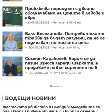
Приключва периодът с двойно
обозначаване на цените в левове и
евро
20:01, 05.08.2026
Чете се за: 03:45 мин.
Валя Веселинова: Потребителите
трябва да бъдат разумни, да не се
подлъгват по ниската цена
13:00, 05.08.2026
Чете се за: 04:10 мин.
Симеон Караколев: Борим се да
пазим износа заради шарката, а
продаваме навън сиренето по 6
евро, тук го купуваме по 15-18 евро
11:20, 05.08.2026
Чете се за: 03:12 мин.
Реклама
ВОДЕЩИ НОВИНИ
Жестокото убийство в Пловдив: Младежите са
били Георги повече от час и си купили дюнери с