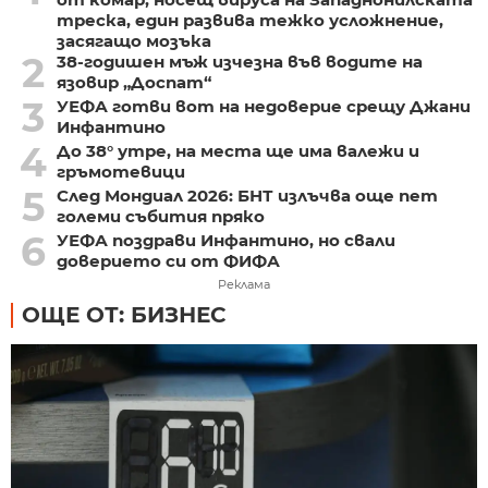
треска, един развива тежко усложнение,
засягащо мозъка
2
38-годишен мъж изчезна във водите на
язовир „Доспат“
3
УЕФА готви вот на недоверие срещу Джани
Инфантино
4
До 38° утре, на места ще има валежи и
гръмотевици
5
След Мондиал 2026: БНТ излъчва още пет
големи събития пряко
6
УЕФА поздрави Инфантино, но свали
доверието си от ФИФА
Реклама
ОЩЕ ОТ: БИЗНЕС