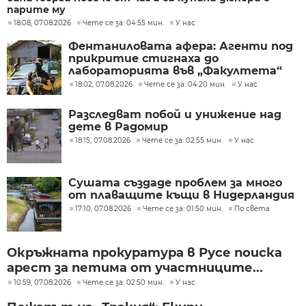
парите му
18:08, 07.08.2026
Чете се за: 04:55 мин.
У нас
Фентаниловата афера: Агенти под
прикритие стигнаха до
лабораторията във „Факултета“
18:02, 07.08.2026
Чете се за: 04:20 мин.
У нас
Разследват побой и унижение над
дете в Радомир
18:15, 07.08.2026
Чете се за: 02:55 мин.
У нас
Сушата създаде проблем за много
от плаващите къщи в Нидерландия
17:10, 07.08.2026
Чете се за: 01:50 мин.
По света
Окръжната прокуратура в Русе поиска
арест за петима от участниците...
10:59, 07.08.2026
Чете се за: 02:50 мин.
У нас