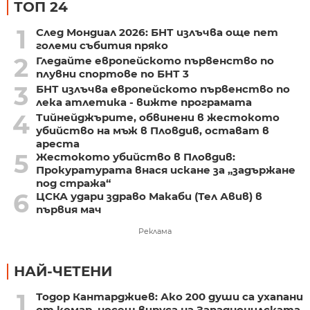
ТОП 24
1
След Мондиал 2026: БНТ излъчва още пет
големи събития пряко
2
Гледайте европейското първенство по
плувни спортове по БНТ 3
3
БНТ излъчва европейското първенство по
лека атлетика - вижте програмата
4
Тийнейджърите, обвинени в жестокото
убийство на мъж в Пловдив, остават в
ареста
5
Жестокото убийство в Пловдив:
Прокуратурата внася искане за „задържане
под стража“
6
ЦСКА удари здраво Макаби (Тел Авив) в
първия мач
Реклама
НАЙ-ЧЕТЕНИ
1
Тодор Кантарджиев: Ако 200 души са ухапани
от комар, носещ вируса на Западнонилската