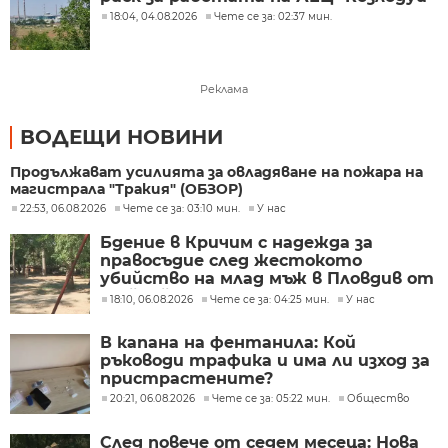
18:04, 04.08.2026
Чете се за: 02:37 мин.
Реклама
ВОДЕЩИ НОВИНИ
Продължават усилията за овладяване на пожара на
магистрала "Тракия" (ОБЗОР)
22:53, 06.08.2026
Чете се за: 03:10 мин.
У нас
Бдение в Кричим с надежда за
правосъдие след жестокото
убийство на млад мъж в Пловдив от
тийнейджъри
18:10, 06.08.2026
Чете се за: 04:25 мин.
У нас
В капана на фентанила: Кой
ръководи трафика и има ли изход за
пристрастените?
20:21, 06.08.2026
Чете се за: 05:22 мин.
Общество
След повече от седем месеца: Нова