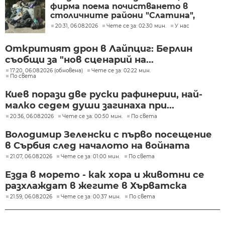
фирма поема почистването в
столичните райони "Слатина",
"Подуяне" и "Изгрев"
20:31, 06.08.2026
Чете се за: 02:30 мин.
У нас
Откритият дрон в Лайпциг: Берлин
съобщи за "нов сценарий на...
17:20, 06.08.2026 (обновена)
Чете се за: 02:22 мин.
По света
Киев порази две руски рафинерии, най-
малко седем души загинаха при...
20:36, 06.08.2026
Чете се за: 00:50 мин.
По света
Володимир Зеленски с първо посещение
в Сърбия след началото на войната
21:07, 06.08.2026
Чете се за: 01:00 мин.
По света
Езда в морето - как хора и животни се
разхлаждат в жегите в Хърватска
21:59, 06.08.2026
Чете се за: 00:37 мин.
По света