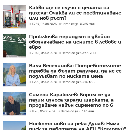
Какво ще се случи с цената на
дизела: Очаква ли се поевтиняване
или нов ръст?
13:24, 06.08.2026
Чете се за: 03:55 мин.
Приключва периодът с двойно
обозначаване на цените в левове и
евро
20:01, 05.08.2026
Чете се за: 03:45 мин.
Валя Веселинова: Потребителите
трябва да бъдат разумни, да не се
подлъгват по ниската цена
13:00, 05.08.2026
Чете се за: 04:10 мин.
Симеон Караколев: Борим се да
пазим износа заради шарката, а
продаваме навън сиренето по 6
евро, тук го купуваме по 15-18 евро
11:20, 05.08.2026
Чете се за: 03:12 мин.
Ниското ниво на река Дунав: Няма
риск за работата на АЕЦ "Козлодуй"