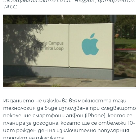
съобщава на сайта си сп. "Нюзуик", цитирано от
ТАСС.
Изданието не изключва възможността тази
технология да бъде използвана при следващото
поколение смартфони айФон (iPhone), който се
планира за догодина, когато ще се отбележи 10-
ият рожден ден на изключително популярния
продукт на джаджата.