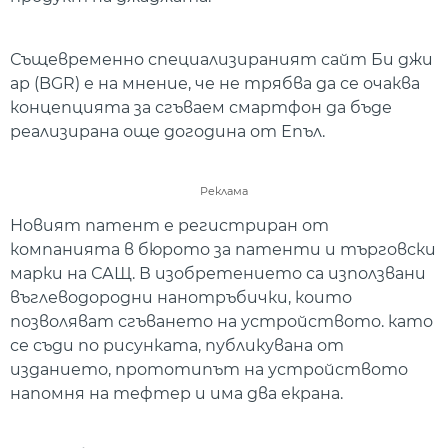
Същевременно специализираният сайт Би джи
ар (BGR) е на мнение, че не трябва да се очаква
концепцията за сгъваем смартфон да бъде
реализирана още догодина от Епъл.
Реклама
Новият патент е регистриран от
компанията в бюрото за патенти и търговски
марки на САЩ. В изобретението са използвани
въглеводородни нанотръбички, които
позволяват сгъването на устройството. като
се съди по рисунката, публикувана от
изданието, прототипът на устройството
напомня на тефтер и има два екрана.