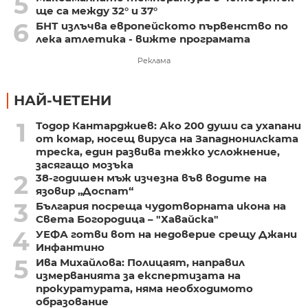
5
ще са между 32° и 37°
6
БНТ излъчва европейското първенство по
лека атлетика - вижте програмата
Реклама
НАЙ-ЧЕТЕНИ
1
Тодор Кантарджиев: Ако 200 души са ухапани
от комар, носещ вируса на Западнонилската
треска, един развива тежко усложнение,
засягащо мозъка
2
38-годишен мъж изчезна във водите на
язовир „Доспат“
3
България посреща чудотворната икона на
Света Богородица – "Хавайска"
4
УЕФА готви вот на недоверие срещу Джани
Инфантино
5
Ива Михайлова: Полицаят, направил
измерванията за експертизата на
прокуратурата, няма необходимото
образование