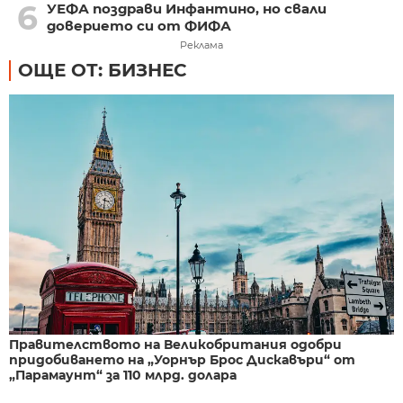
6
УЕФА поздрави Инфантино, но свали
доверието си от ФИФА
Реклама
ОЩЕ ОТ: БИЗНЕС
Правителството на Великобритания одобри
придобиването на „Уорнър Брос Дискавъри“ от
„Парамаунт“ за 110 млрд. долара