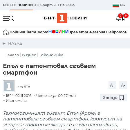
БНТ
БНТ
НОВИНИ
БНТ
Спорт
БНТ
На живо
BG
0
0
Новини
Свят
Спорт
Времето
България и еврото
Би
НАЗАД
Начало
Бизнес
Икономика
Епъл е патентовал сгъваем
смартфон
A+
A-
от БТА
18:14, 02.11.2016
Чете се за: 00:27 мин.
Запази
Икономика
Технологичният гигант Епъл (Apple) е
патентовала сгъваем смартфон: корпусът на
устройството може да се сгъва наполовина,