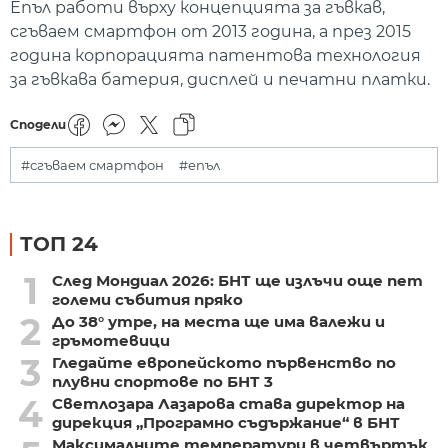
Епъл работи върху концепцията за гъвкав,
сгъваем смартфон от 2013 година, а през 2015
година корпорацията патентова технология
за гъвкава батерия, дисплей и печатни платки.
Сподели
#сгъваем смартфон
#епъл
ТОП 24
1
След Мондиал 2026: БНТ ще излъчи още пет
големи събития пряко
2
До 38° утре, на места ще има валежи и
гръмотевици
3
Гледайте европейското първенство по
плувни спортове по БНТ 3
4
Светлозара Лазарова става директор на
дирекция „Програмно съдържание“ в БНТ
Максималните температури в четвъртък