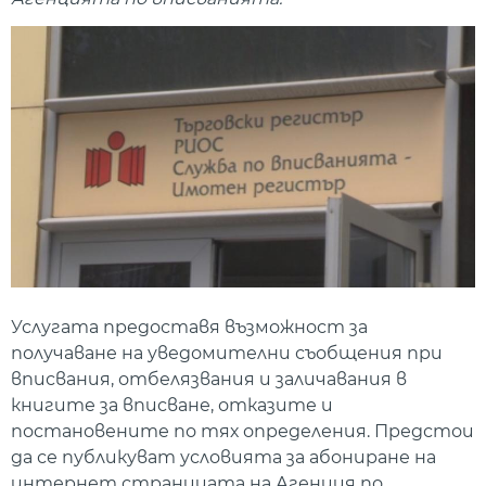
Услугата предоставя възможност за
получаване на уведомителни съобщения при
вписвания, отбелязвания и заличавания в
книгите за вписване, отказите и
постановените по тях определения. Предстои
да се публикуват условията за абониране на
интернет страницата на Агенция по