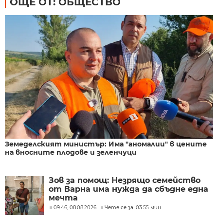
ОЩЕ ОТ: ОБЩЕСТВО
Земеделският министър: Има "аномалии" в цените
на вносните плодове и зеленчуци
Зов за помощ: Незрящо семейство
от Варна има нужда да сбъдне една
мечта
09:46, 08.08.2026
Чете се за: 03:55 мин.