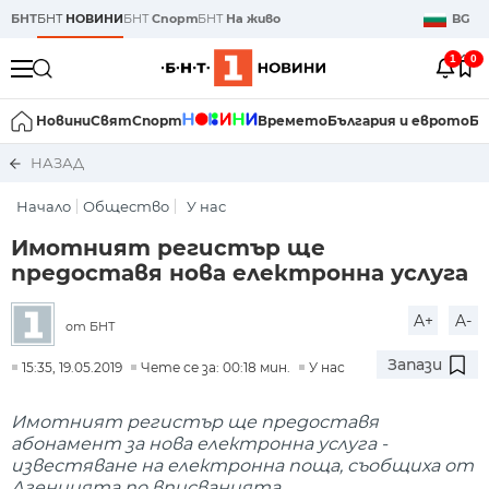
БНТ
БНТ
НОВИНИ
БНТ
Спорт
БНТ
На живо
BG
1
0
Новини
Свят
Спорт
Времето
България и еврото
Би
НАЗАД
Начало
Общество
У нас
Имотният регистър ще
предоставя нова електронна услуга
A+
A-
от БНТ
Запази
15:35, 19.05.2019
Чете се за: 00:18 мин.
У нас
Имотният регистър ще предоставя
абонамент за нова електронна услуга -
известяване на електронна поща, съобщиха от
Агенцията по вписванията.