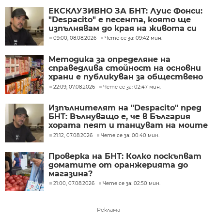
ЕКСКЛУЗИВНО ЗА БНТ: Луис Фонси:
"Despacito" е песента, която ще
изпълнявам до края на живота си
09:00, 08.08.2026
Чете се за: 09:42 мин.
Методика за определяне на
справедлива стойност на основни
храни е публикуван за обществено
обсъждане
22:09, 07.08.2026
Чете се за: 02:47 мин.
Изпълнителят на "Despacito" пред
БНТ: Вълнуващо е, че в България
хората пеят и танцуват на моите
песни
21:12, 07.08.2026
Чете се за: 00:40 мин.
Проверка на БНТ: Колко поскъпват
доматите от оранжерията до
магазина?
21:00, 07.08.2026
Чете се за: 02:50 мин.
Реклама