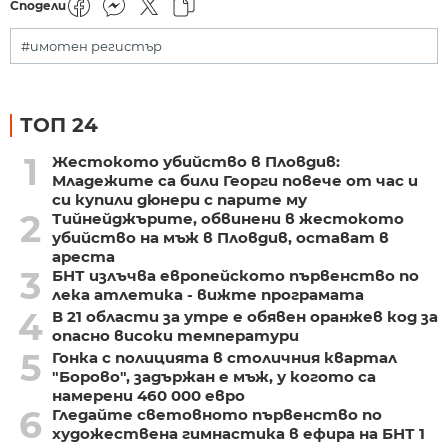
Сподели
#имотен регистър
ТОП 24
1
Жестокото убийство в Пловдив:
Младежите са били Георги повече от час и
си купили дюнери с парите му
2
Тийнейджърите, обвинени в жестокото
убийство на мъж в Пловдив, остават в
ареста
3
БНТ излъчва европейското първенство по
лека атлетика - вижте програмата
4
В 21 области за утре е обявен оранжев код за
опасно високи температури
5
Гонка с полицията в столичния квартал
"Борово", задържан е мъж, у когото са
намерени 460 000 евро
6
Гледайте световното първенство по
художествена гимнастика в ефира на БНТ 1