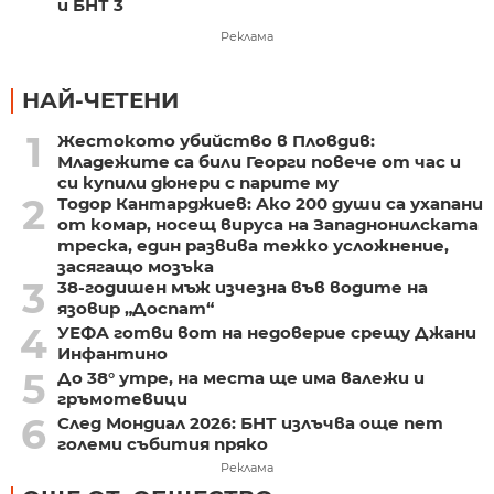
и БНТ 3
Реклама
НАЙ-ЧЕТЕНИ
1
Жестокото убийство в Пловдив:
Младежите са били Георги повече от час и
си купили дюнери с парите му
2
Тодор Кантарджиев: Ако 200 души са ухапани
от комар, носещ вируса на Западнонилската
треска, един развива тежко усложнение,
засягащо мозъка
3
38-годишен мъж изчезна във водите на
язовир „Доспат“
4
УЕФА готви вот на недоверие срещу Джани
Инфантино
5
До 38° утре, на места ще има валежи и
гръмотевици
6
След Мондиал 2026: БНТ излъчва още пет
големи събития пряко
Реклама