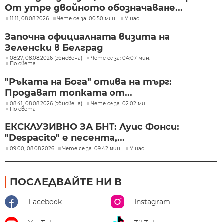
От утре двойното обозначаване...
11:11, 08.08.2026
Чете се за: 00:50 мин.
У нас
Започна официалната визита на
Зеленски в Белград
08:27, 08.08.2026 (обновена)
Чете се за: 04:07 мин.
По света
"Ръката на Бога" отива на търг:
Продават топката от...
08:41, 08.08.2026 (обновена)
Чете се за: 02:02 мин.
По света
ЕКСКЛУЗИВНО ЗА БНТ: Луис Фонси:
"Despacito" е песента,...
09:00, 08.08.2026
Чете се за: 09:42 мин.
У нас
ПОСЛЕДВАЙТЕ НИ В
Facebook
Instagram