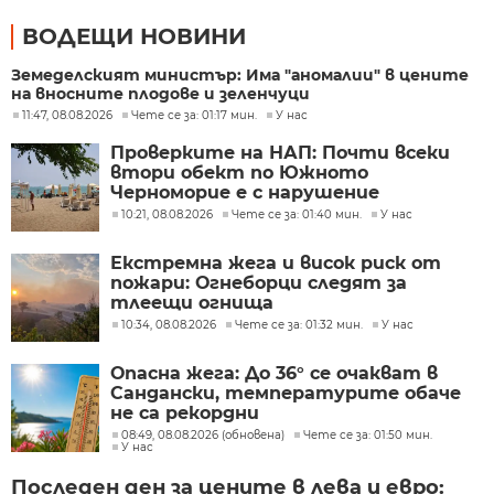
ВОДЕЩИ НОВИНИ
Земеделският министър: Има "аномалии" в цените
на вносните плодове и зеленчуци
11:47, 08.08.2026
Чете се за: 01:17 мин.
У нас
Проверките на НАП: Почти всеки
втори обект по Южното
Черноморие е с нарушение
10:21, 08.08.2026
Чете се за: 01:40 мин.
У нас
Екстремна жега и висок риск от
пожари: Огнеборци следят за
тлеещи огнища
10:34, 08.08.2026
Чете се за: 01:32 мин.
У нас
Опасна жега: До 36° се очакват в
Сандански, температурите обаче
не са рекордни
08:49, 08.08.2026 (обновена)
Чете се за: 01:50 мин.
У нас
Последен ден за цените в лева и евро: