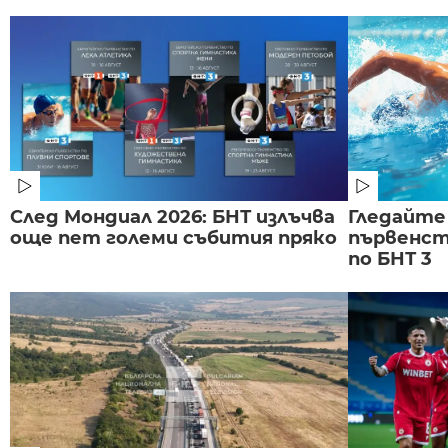
След Мондиал 2026: БНТ излъчва
Гледайте
още пет големи събития пряко
първенст
по БНТ 3