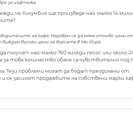
бре за цъфтежа.
ди, че Колумбия ще произведе най-малко 14 милио
ените?
зводителите на кафе: Надявам се да няма отново цени о
е виждам високи цени на борсата в Ню Йорк.
 получат най-малко 760 хиляди песос или около 240
а за това количество обаче са чувствително под 
а. Тези проблеми могат да бъдат преодолени от
и се засилят продажбите на собствени марки каф