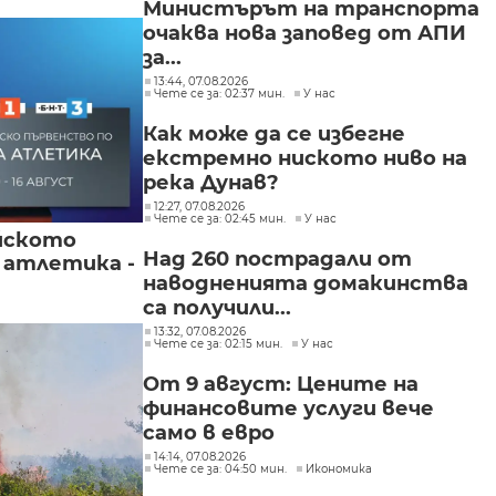
Министърът на транспорта
очаква нова заповед от АПИ
за...
13:44, 07.08.2026
Чете се за: 02:37 мин.
У нас
Как може да се избегне
екстремно ниското ниво на
река Дунав?
12:27, 07.08.2026
Чете се за: 02:45 мин.
У нас
йското
Над 260 пострадали от
 атлетика -
наводненията домакинства
са получили...
13:32, 07.08.2026
Чете се за: 02:15 мин.
У нас
От 9 август: Цените на
финансовите услуги вече
само в евро
14:14, 07.08.2026
Чете се за: 04:50 мин.
Икономика