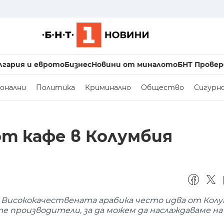
лгария и еврото
Бизнес
Новини от миналото
БНТ Провер
онални
Политика
Криминално
Общество
Сигурн
от кафе в Колумбия
. Висококачествената арабика често идва от Колу
е производители, за да можем да наслаждаваме н