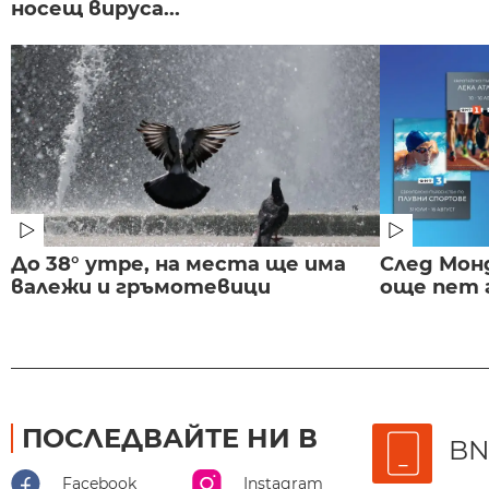
носещ вируса...
До 38° утре, на места ще има
След Монд
валежи и гръмотевици
още пет 
ПОСЛЕДВАЙТЕ НИ В
BN
Facebook
Instagram