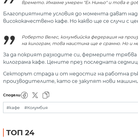
времето. Имахме умерен "Ел Ниньо" и това е до
Благоприятните условия до момента дават надеж
висококачествено кафе. Но какво ще се случи с ц
Роберто Велес, колумбийска федерация на прои
на килограм, това наистина ще е срамно. Но и н
За да покрият разходите си, фермерите трябва да
килограма кафе. Цените през последната седмиц
Секторът страда и от недостиг на работна рък
производителите, като се закупят нови машини 
Сподели
#кафе
#Колумбия
ТОП 24