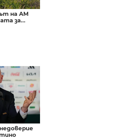
ът на АМ
та за...
 недоверие
нтино