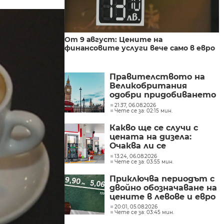
От 9 август: Цените на
финансовите услуги вече само в евро
Правителството на
Великобритания
одобри придобиването
на „Уорнър Брос
21:37, 06.08.2026
Чете се за: 02:15 мин.
Дискавъри“ от
„Парамаунт“ за 110
Какво ще се случи с
млрд. долара
цената на дизела:
Очаква ли се
поевтиняване или нов
13:24, 06.08.2026
Чете се за: 03:55 мин.
ръст?
Приключва периодът с
двойно обозначаване на
цените в левове и евро
20:01, 05.08.2026
Чете се за: 03:45 мин.