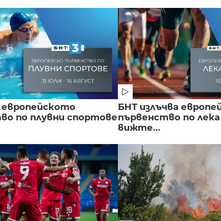
 европейското
БНТ излъчва европе
во по плувни спортове
първенство по лека
вижте...