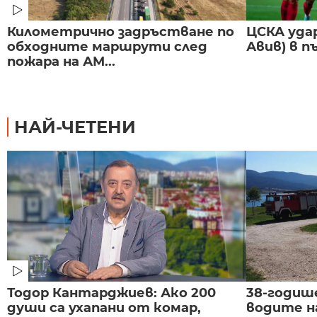
Километрично задръстване по
ЦСКА удар
обходните маршрути след
Авив) в п
пожара на АМ...
НАЙ-ЧЕТЕНИ
Тодор Кантарджиев: Ако 200
38-годиш
души са ухапани от комар,
водите н