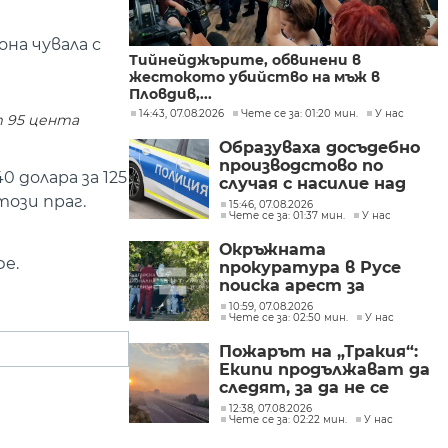
на чувала с
Тийнейджърите, обвинени в
жестокото убийство на мъж в
Пловдив,...
14:43, 07.08.2026
Чете се за: 01:20 мин.
У нас
т 95 цента
Образуваха досъдебно
производстово по
 долара за 125
случая с насилие над
този праг.
дете в Радомир
15:46, 07.08.2026
Чете се за: 01:37 мин.
У нас
Окръжната
е.
прокуратура в Русе
поиска арест за
петима от
10:59, 07.08.2026
Чете се за: 02:50 мин.
У нас
участниците в
групите, свързани с
Пожарът на „Тракия“:
разбитата
Екипи продължават да
лаборатория за
следят, за да не се
фентанил
разпространява
12:38, 07.08.2026
Чете се за: 02:22 мин.
У нас
огънят