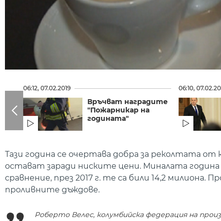
06:12, 07.02.2019
06:10, 07.02.20
Връчват наградите
"Пожарникар на
годината"
Тази година се очертава добра за реколтата от
остават заради ниските цени. Миналата година с
сравнение, през 2017 г. те са били 14,2 милион
проливните дъждове.
Роберто Велес, колумбийска федерация на произ