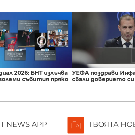
иал 2026: БНТ излъчва
УЕФА поздрави Инфа
големи събития пряко
свали доверието с
T NEWS APP
ТВОЯТА НО