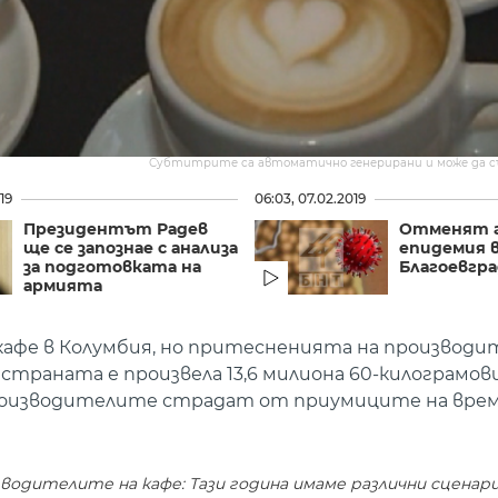
Субтитрите са автоматично генерирани и може да 
19
06:03, 07.02.2019
Президентът Радев
Отменят 
ще се запознае с анализа
епидемия 
за подготовката на
Благоевгр
армията
 кафе в Колумбия, но притесненията на производ
траната е произвела 13,6 милиона 60-килограмови 
а. Производителите страдат от приумиците на вре
водителите на кафе: Тази година имаме различни сценар