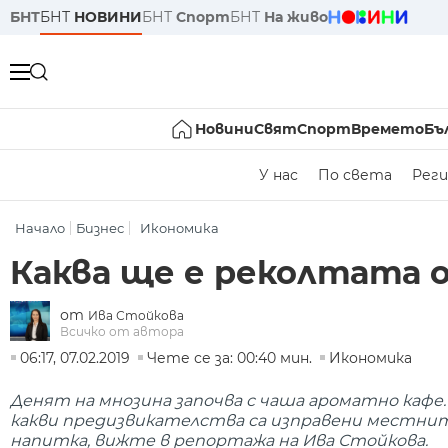
БНТ
БНТ
НОВИНИ
БНТ
Спорт
БНТ
На живо
Новини
Свят
Спорт
Времето
Бъ
У нас
По света
Реги
Начало
Бизнес
Икономика
Каква ще е реколтата 
от
Ива Стойкова
Всичко от автора
06:17, 07.02.2019
Чете се за: 00:40 мин.
Икономика
Денят на мнозина започва с чаша ароматно кафе
какви предизвикателства са изправени местнит
напитка, вижте в репортажа на Ива Стойкова.