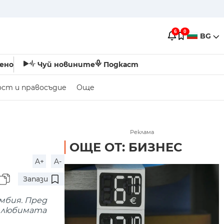
6
0
BG
ено
Чуй новините
Подкаст
ост и правосъдие
Още
Реклама
ОЩЕ ОТ: БИЗНЕС
A+
A-
Запази
мбия. Пред
а любимата