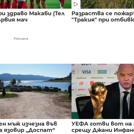
и здраво Макаби (Тел
Разраства се пожар
ървия мач
"Тракия" при отбивка
Реклама
ен мъж изчезна във
УЕФА готви вот на
а язовир „Доспат“
срещу Джани Инфа