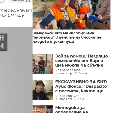
интерес. Мачът
тък БНТ ще
Земеделският министър: Има
"аномалии" в цените на вносните
плодове и зеленчуци
Зов за помощ: Незрящо
семейство от Варна
има нужда да сбъдне
една мечта
09:46, 08.08.2026
Чете се за: 03:55 мин.
ЕКСКЛУЗИВНО ЗА БНТ:
Луис Фонси: "Despacito"
е песента, която ще
изпълнявам до края на
09:00, 08.08.2026
Чете се за: 09:42 мин.
живота си
Методика за
определяне на