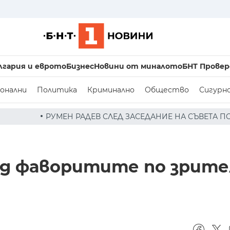
лгария и еврото
Бизнес
Новини от миналото
БНТ Провер
онални
Политика
Криминално
Общество
Сигурн
ДЕВ СЛЕД ЗАСЕДАНИЕ НА СЪВЕТА ПО СИГУРНОСТТА: ДРОН
ред фаворитите по зрите