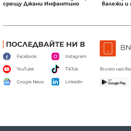
срещу Джани Инфантино
валежи и
ПОСЛЕДВАЙТЕ НИ В
BN
Facebook
Instagram
Всичко най-в
YouTube
TikTok
Google News
LinkedIn