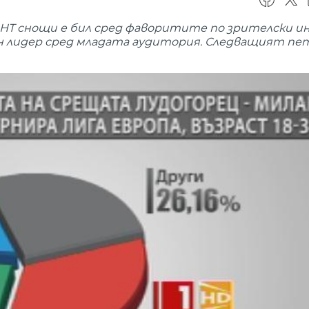
 БНТ снощи е бил сред фаворитите по зрителски 
рен лидер сред младата аудитория. Следващият пе