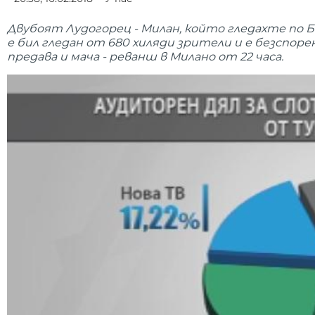
Двубоят Лудогорец - Милан, който гледахте по
е бил гледан от 680 хиляди зрители и е безспо
предава и мача - реванш в Милано от 22 часа.