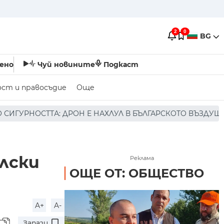
2
0
BG
ено
Чуй новините
Подкаст
ост и правосъдие
Още
 Е НАХЛУЛ В БЪЛГАРСКОТО ВЪЗДУШНО ПРОСТРАНСТВО * 
лски
Реклама
ОЩЕ ОТ: ОБЩЕСТВО
A+
A-
Запази