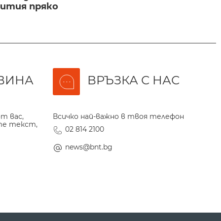
бития пряко
ВИНА
ВРЪЗКА С НАС
т вас,
Всичко най-важно в твоя телефон
те текст,
02 814 2100
news@bnt.bg