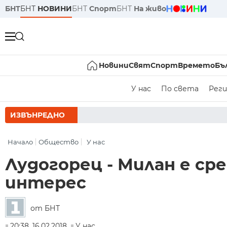
БНТ
БНТ
НОВИНИ
БНТ
Спорт
БНТ
На живо
Новини
Свят
Спорт
Времето
Бъ
У нас
По света
Реги
ИЗВЪНРЕДНО
РУМЕН РА
Начало
Общество
У нас
Лудогорец - Милан е с
интерес
от БНТ
20:38, 16.02.2018
У нас