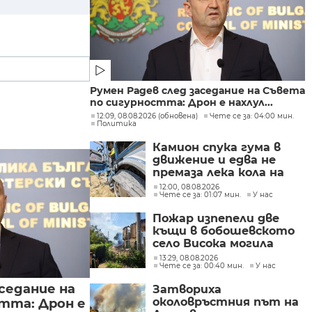
Румен Радев след заседание на Съвета
по сигурността: Дрон е нахлул...
12:09, 08.08.2026 (обновена)
Чете се за: 04:00 мин.
Политика
Камион спука гума в
движение и едва не
премаза лека кола на
Подбалканския път
12:00, 08.08.2026
Чете се за: 01:07 мин.
У нас
(СНИМКИ)
Пожар изпепели две
къщи в бобошевското
село Висока могила
(СНИМКИ)
13:29, 08.08.2026
Чете се за: 00:40 мин.
У нас
седание на
Затвориха
околовръстния път на
тта: Дрон е