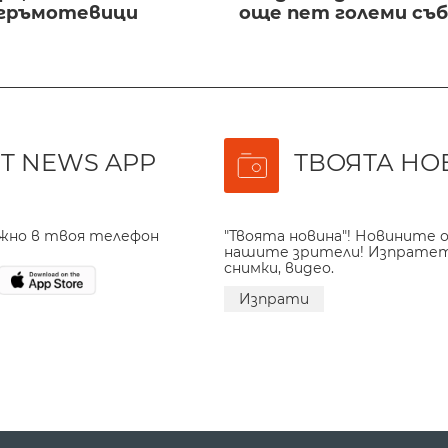
 гръмотевици
още пет големи съ
T NEWS APP
ТВОЯТА НО
ажно в твоя телефон
"Твоята новина"! Новините о
нашите зрители! Изпрате
снимки, видео.
Изпрати