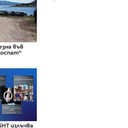
езна във
Доспат“
БНТ излъчва