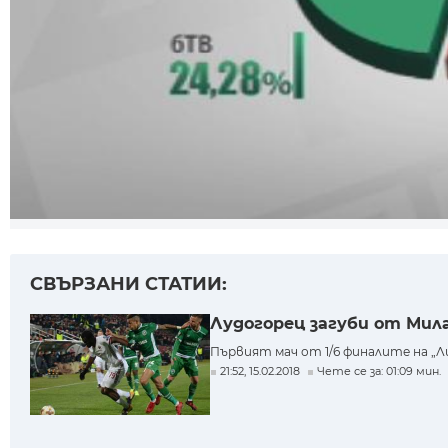
СВЪРЗАНИ СТАТИИ:
Лудогорец загуби от Мила
Първият мач от 1/6 финалите на „Лиг
21:52, 15.02.2018
Чете се за: 01:09 мин.