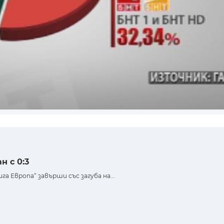
н с 0:3
а Европа“ завърши със загуба на...