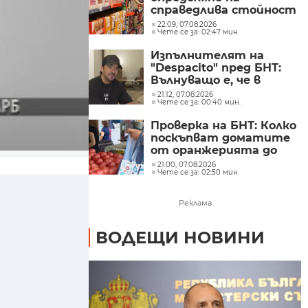
справедлива стойност
на основни храни е
22:09, 07.08.2026
Чете се за: 02:47 мин.
публикуван за
обществено обсъждане
Изпълнителят на
"Despacito" пред БНТ:
Вълнуващо е, че в
България хората пеят
21:12, 07.08.2026
Чете се за: 00:40 мин.
и танцуват на моите
песни
Проверка на БНТ: Колко
поскъпват доматите
от оранжерията до
магазина?
21:00, 07.08.2026
Чете се за: 02:50 мин.
Реклама
ВОДЕЩИ НОВИНИ