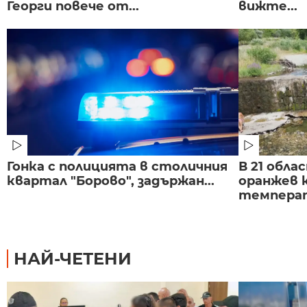
Георги повече от...
вижте...
Гонка с полицията в столичния
В 21 обла
квартал "Борово", задържан...
оранжев к
темпера
НАЙ-ЧЕТЕНИ