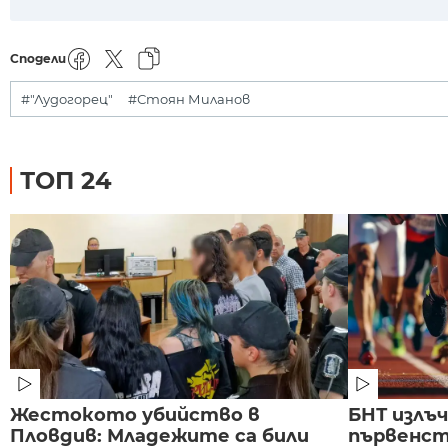
Сподели
#"Лудогорец"
#Стоян Миланов
ТОП 24
Жестокото убийство в
БНТ излъ
Пловдив: Младежите са били
първенст