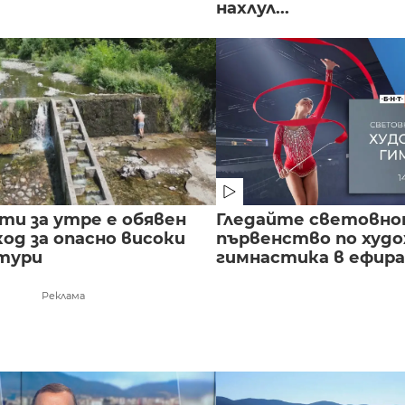
нахлул...
сти за утре е обявен
Гледайте световн
од за опасно високи
първенство по худ
тури
гимнастика в ефира.
Реклама