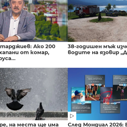
нтарджиев: Ако 200
38-годишен мъж изч
хапани от комар,
водите на язовир „
уса...
ре, на места ще има
След Мондиал 2026: 