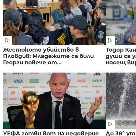
Жестокото убийство в
Тодор Ка
Пловдив: Младежите са били
души са у
Георги повече от...
носещ вир
УЕФА готви вот на недоверие
До 38° ут