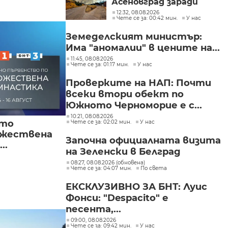
Асеновград заради
пожар (СНИМКИ)
12:32, 08.08.2026
Чете се за: 00:42 мин.
У нас
Земеделският министър:
Има "аномалии" в цените на...
11:45, 08.08.2026
Чете се за: 01:17 мин.
У нас
Проверките на НАП: Почти
всеки втори обект по
Южното Черноморие е с...
10:21, 08.08.2026
ото
Чете се за: 02:02 мин.
У нас
ожествена
Започна официалната визита
..
на Зеленски в Белград
08:27, 08.08.2026 (обновена)
Чете се за: 04:07 мин.
По света
ЕКСКЛУЗИВНО ЗА БНТ: Луис
Фонси: "Despacito" е
песента,...
09:00, 08.08.2026
Чете се за: 09:42 мин.
У нас