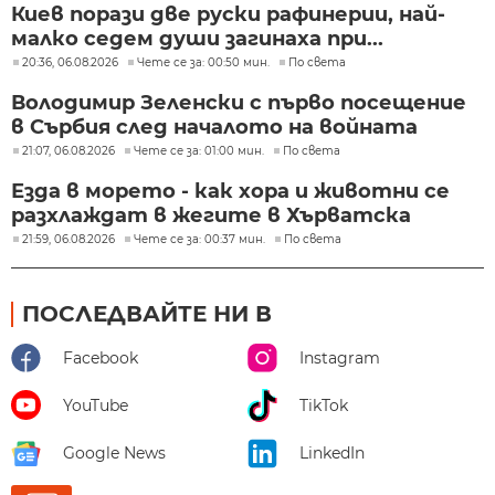
Киев порази две руски рафинерии, най-
малко седем души загинаха при...
20:36, 06.08.2026
Чете се за: 00:50 мин.
По света
Володимир Зеленски с първо посещение
в Сърбия след началото на войната
21:07, 06.08.2026
Чете се за: 01:00 мин.
По света
Езда в морето - как хора и животни се
разхлаждат в жегите в Хърватска
21:59, 06.08.2026
Чете се за: 00:37 мин.
По света
ПОСЛЕДВАЙТЕ НИ В
Facebook
Instagram
YouTube
TikTok
Google News
LinkedIn