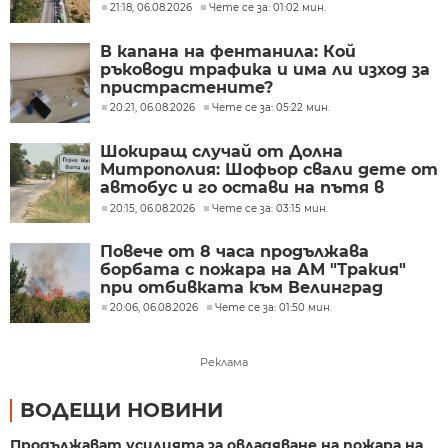
21:18, 06.08.2026
Чете се за: 01:02 мин.
В капана на фентанила: Кой
ръководи трафика и има ли изход за
пристрастените?
20:21, 06.08.2026
Чете се за: 05:22 мин.
Шокиращ случай от Долна
Митрополия: Шофьор свали дете от
автобус и го остави на пътя в
жегата
20:15, 06.08.2026
Чете се за: 03:15 мин.
Повече от 8 часа продължава
борбата с пожара на АМ "Тракия"
при отбивката към Велинград
20:06, 06.08.2026
Чете се за: 01:50 мин.
Реклама
ВОДЕЩИ НОВИНИ
Продължават усилията за овладяване на пожара на