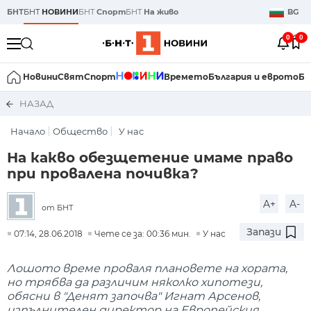
БНТ
БНТ
НОВИНИ
БНТ
Спорт
БНТ
На живо
BG
0
0
Новини
Свят
Спорт
Времето
България и еврото
Би
НАЗАД
Начало
Общество
У нас
На какво обезщетение имаме право
при провалена почивка?
A+
A-
от БНТ
Запази
07:14, 28.06.2018
Чете се за: 00:36 мин.
У нас
Лошото време проваля плановете на хората,
но трябва да различим няколко хипотези,
обясни в "Денят започва" Игнат Арсенов,
изпълнителен директор на Европейския