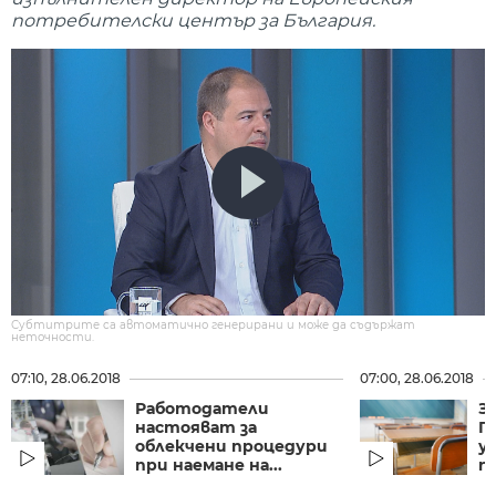
потребителски център за България.
Субтитрите са автоматично генерирани и може да съдържат
неточности.
07:10, 28.06.2018
07:00, 28.06.2018
Работодатели
З
настояват за
П
облекчени процедури
у
при наемане на...
п