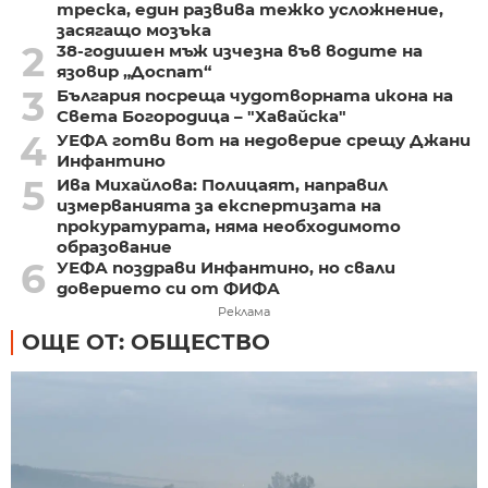
треска, един развива тежко усложнение,
засягащо мозъка
2
38-годишен мъж изчезна във водите на
язовир „Доспат“
3
България посреща чудотворната икона на
Света Богородица – "Хавайска"
4
УЕФА готви вот на недоверие срещу Джани
Инфантино
5
Ива Михайлова: Полицаят, направил
измерванията за експертизата на
прокуратурата, няма необходимото
образование
6
УЕФА поздрави Инфантино, но свали
доверието си от ФИФА
Реклама
ОЩЕ ОТ: ОБЩЕСТВО