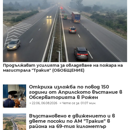
Продължават усилията за овладяване на пожара на
магистрала "Тракия" (ОБОБЩЕНИЕ)
Откриха изложба по повод 150
години от Априлското въстание в
Обсерваторията в Рожен
22:06, 06.08.2026
Чете се за: 01:07 мин.
Възстановено е движението и в
двете посоки по АМ "Тракия" в
района на 69-тия километър