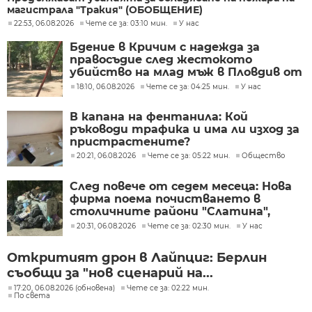
магистрала "Тракия" (ОБОБЩЕНИЕ)
22:53, 06.08.2026
Чете се за: 03:10 мин.
У нас
Бдение в Кричим с надежда за
правосъдие след жестокото
убийство на млад мъж в Пловдив от
тийнейджъри
18:10, 06.08.2026
Чете се за: 04:25 мин.
У нас
В капана на фентанила: Кой
ръководи трафика и има ли изход за
пристрастените?
20:21, 06.08.2026
Чете се за: 05:22 мин.
Общество
След повече от седем месеца: Нова
фирма поема почистването в
столичните райони "Слатина",
"Подуяне" и "Изгрев"
20:31, 06.08.2026
Чете се за: 02:30 мин.
У нас
Откритият дрон в Лайпциг: Берлин
съобщи за "нов сценарий на...
17:20, 06.08.2026 (обновена)
Чете се за: 02:22 мин.
По света