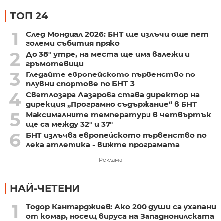
ТОП 24
1
След Мондиал 2026: БНТ ще излъчи още пет
големи събития пряко
2
До 38° утре, на места ще има валежи и
гръмотевици
3
Гледайте европейското първенство по
плувни спортове по БНТ 3
4
Светлозара Лазарова става директор на
дирекция „Програмно съдържание“ в БНТ
5
Максималните температури в четвъртък
ще са между 32° и 37°
6
БНТ излъчва европейското първенство по
лека атлетика - вижте програмата
Реклама
НАЙ-ЧЕТЕНИ
1
Тодор Кантарджиев: Ако 200 души са ухапани
от комар, носещ вируса на Западнонилската