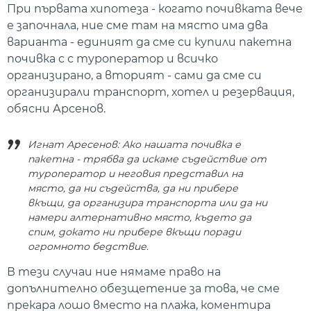
При първата хипотеза - когато почивката вече
е започнала, ние сме там на място има два
варианта - единият да сме си купили пакетна
почивка с с туроператор и всичко
организирано, а вторият - сами да сме си
организирали транспорт, хотел и резервация,
обясни Арсенов.
Игнат Аресенов: Ако нашата почивка е
пакетна - трябва да искаме съдействие от
туроператор и неговия представил на
място, да ни съдейства, да ни прибере
вкъщи, да организира транспорта или да ни
намери алтернативно място, където да
спим, докато ни прибере вкъщи поради
огромното бедствие.
В тези случаи ние нямаме право на
допълнително обезщетение за това, че сме
прекара лошо вместо на плажа, коментира