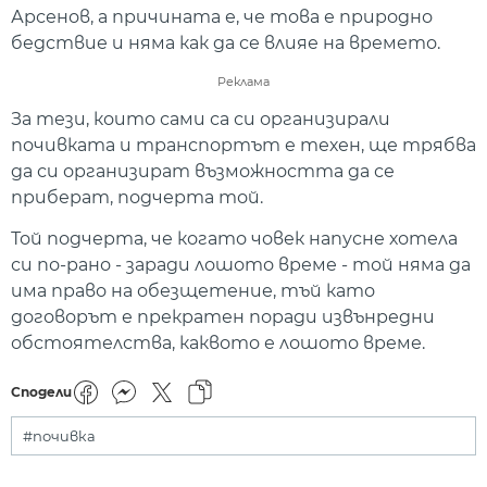
Арсенов, а причината е, че това е природно
бедствие и няма как да се влияе на времето.
Реклама
За тези, които сами са си организирали
почивката и транспортът е техен, ще трябва
да си организират възможността да се
приберат, подчерта той.
Той подчерта, че когато човек напусне хотела
си по-рано - заради лошото време - той няма да
има право на обезщетение, тъй като
договорът е прекратен поради извънредни
обстоятелства, каквото е лошото време.
Сподели
#почивка