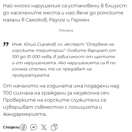
Най-много нарушения са установени в близост
до населените места и най-вече до ромските
махали в Самоков, Разлог и Гърмен.
Реклама
Инж. Юлий Сираков, гл. eксперт "Опазване на
горските територии": Глобите варират от
100 до 10 000 лева, в зависимост от щетите
и от нарушенията. Ако нарушенията са в по-
голяма степен, те се предават на
прокуратурата.
От началото на годината има подадени над
700 сигнала на граждани за незаконна сеч.
Проверките на горските служители се
извършват съвместно с полицията и
жандармерията.
Сподели