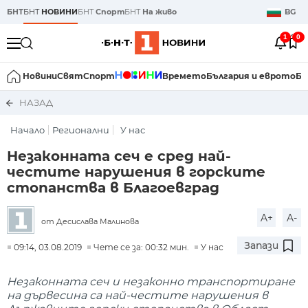
БНТ
БНТ
НОВИНИ
БНТ
Спорт
БНТ
На живо
BG
1
0
Новини
Свят
Спорт
Времето
България и еврото
Би
НАЗАД
Начало
Регионални
У нас
Незаконната сеч е сред най-
честите нарушения в горските
стопанства в Благоевград
A+
A-
от Десислава Малинова
Запази
09:14, 03.08.2019
Чете се за: 00:32 мин.
У нас
Незаконната сеч и незаконно транспортиране
на дървесина са най-честите нарушения в