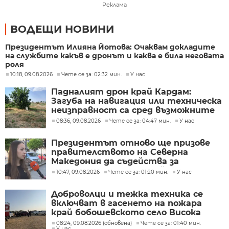
Реклама
ВОДЕЩИ НОВИНИ
Президентът Илияна Йотова: Очаквам докладите
на службите какъв е дронът и каква е била неговата
роля
10:18, 09.08.2026
Чете се за: 02:32 мин.
У нас
Падналият дрон край Кардам:
Загуба на навигация или техническа
неизправност са сред възможните
причини
08:36, 09.08.2026
Чете се за: 04:47 мин.
У нас
Президентът отново ще призове
правителството на Северна
Македония да съдейства за
лечението на Ива Михайлова
10:47, 09.08.2026
Чете се за: 01:20 мин.
У нас
Доброволци и тежка техника се
включват в гасенето на пожара
край бобошевското село Висока
могила
08:24, 09.08.2026 (обновена)
Чете се за: 01:40 мин.
У нас