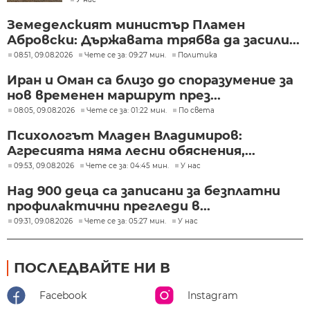
Земеделският министър Пламен
Абровски: Държавата трябва да засили...
08:51, 09.08.2026
Чете се за: 09:27 мин.
Политика
Иран и Оман са близо до споразумение за
нов временен маршрут през...
08:05, 09.08.2026
Чете се за: 01:22 мин.
По света
Психологът Младен Владимиров:
Агресията няма лесни обяснения,...
09:53, 09.08.2026
Чете се за: 04:45 мин.
У нас
Над 900 деца са записани за безплатни
профилактични прегледи в...
09:31, 09.08.2026
Чете се за: 05:27 мин.
У нас
ПОСЛЕДВАЙТЕ НИ В
Facebook
Instagram