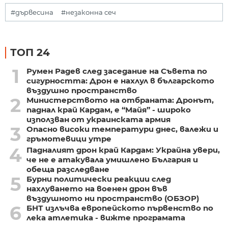
#дървесина
#незаконна сеч
ТОП 24
1
Румен Радев след заседание на Съвета по
сигурността: Дрон е нахлул в българското
въздушно пространство
2
Министерството на отбраната: Дронът,
паднал край Кардам, е “Майя” - широко
използван от украинската армия
3
Опасно високи температури днес, валежи и
гръмотевици утре
4
Падналият дрон край Кардам: Украйна увери,
че не е атакувала умишлено България и
обеща разследване
5
Бурни политически реакции след
нахлуването на военен дрон във
въздушното ни пространство (ОБЗОР)
6
БНТ излъчва европейското първенство по
лека атлетика - вижте програмата