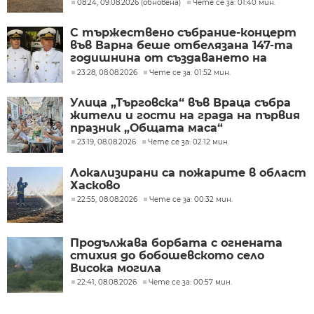
могила
08:24, 09.08.2026 (обновена)
Чете се за: 01:40 мин.
С тържествено събрание-концерт
във Варна беше отбелязана 147-та
годишнина от създаването на
Военноморските сили
23:28, 08.08.2026
Чете се за: 01:52 мин.
Улица „Търговска“ във Враца събра
жители и гости на града на първия
празник „Общата маса“
23:19, 08.08.2026
Чете се за: 02:12 мин.
Локализирани са пожарите в област
Хасково
22:55, 08.08.2026
Чете се за: 00:32 мин.
Продължава борбата с огнената
стихия до бобошевското село
Висока могила
22:41, 08.08.2026
Чете се за: 00:57 мин.