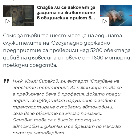
Спазва ли се Законът за
защита на животните
в общинския приют в...
Я
Само за първите шест месеца на годината
служителите на Югозападно държавно
предприятие са проверили над 5200 обекта за
добив на дървесина и повече от 1600 моторни
превозни средства.
Инж. Юлий Сираков, гл. eксперт "Опазване на
горските територии": За някои хора това се
е превърнало вече в професия. Докато преди
години се извършваха нарушения основно с
транспортиране с товарни автомобили,
сега вече обемите са много по-малки.
Основно това са с високо проходими
автомобили, джипки, и се връщат по няколко
пъти да натоварват.