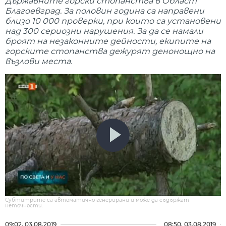
Държавните горски стопанства в Област
Благоевград. За половин година са направени
близо 10 000 проверки, при които са установени
над 300 сериозни нарушения. За да се намали
броят на незаконните дейности, екипите на
горските стопанства дежурят денонощно на
възлови места.
Субтитрите са автоматично генерирани и може да съдържат
неточности.
09:02, 03.08.2019
08:50, 03.08.2019