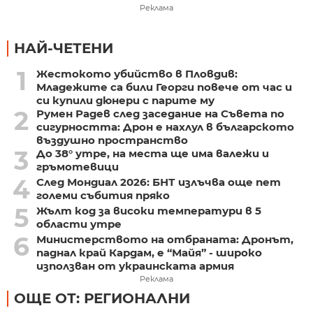
Реклама
НАЙ-ЧЕТЕНИ
1
Жестокото убийство в Пловдив:
Младежите са били Георги повече от час и
си купили дюнери с парите му
2
Румен Радев след заседание на Съвета по
сигурността: Дрон е нахлул в българското
въздушно пространство
3
До 38° утре, на места ще има валежи и
гръмотевици
4
След Мондиал 2026: БНТ излъчва още пет
големи събития пряко
5
Жълт код за високи температури в 5
области утре
6
Министерството на отбраната: Дронът,
паднал край Кардам, е “Майя” - широко
използван от украинската армия
Реклама
ОЩЕ ОТ: РЕГИОНАЛНИ