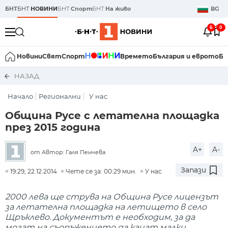
БНТ
БНТ
НОВИНИ
БНТ
Спорт
БНТ
На живо
BG
6
0
Новини
Свят
Спорт
Времето
България и еврото
Би
НАЗАД
Начало
Регионални
У нас
Община Русе с летателна площадка
през 2015 година
A+
A-
от Автор: Галя Пенчева
Запази
19:29, 22.12.2014
Чете се за: 00:29 мин.
У нас
2000 лева ще струва на Община Русе лицензът
за летателна площадка на летището в село
Щръклево. Документът е необходим, за да
могат на съоръжението да кацат малки