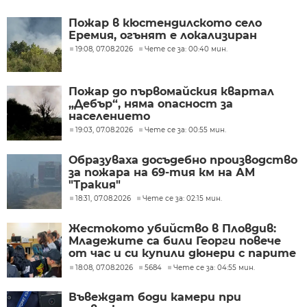
Пожар в кюстендилското село
Еремия, огънят е локализиран
19:08, 07.08.2026
Чете се за: 00:40 мин.
Пожар до първомайския квартал
„Дебър“, няма опасност за
населението
19:03, 07.08.2026
Чете се за: 00:55 мин.
Образуваха досъдебно производство
за пожара на 69-тия км на АМ
"Тракия"
18:31, 07.08.2026
Чете се за: 02:15 мин.
Жестокото убийство в Пловдив:
Младежите са били Георги повече
от час и си купили дюнери с парите
му
18:08, 07.08.2026
5684
Чете се за: 04:55 мин.
Въвеждат боди камери при