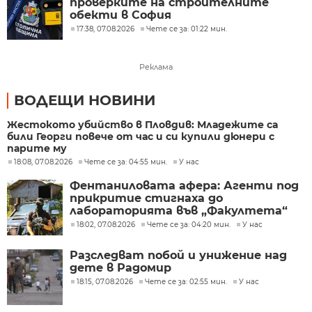
проверките на строителните
обекти в София
17:38, 07.08.2026
Чете се за: 01:22 мин.
Реклама
ВОДЕЩИ НОВИНИ
Жестокото убийство в Пловдив: Младежите са
били Георги повече от час и си купили дюнери с
парите му
18:08, 07.08.2026
Чете се за: 04:55 мин.
У нас
Фентаниловата афера: Агенти под
прикритие стигнаха до
лабораторията във „Факултета“
18:02, 07.08.2026
Чете се за: 04:20 мин.
У нас
Разследват побой и унижение над
дете в Радомир
18:15, 07.08.2026
Чете се за: 02:55 мин.
У нас