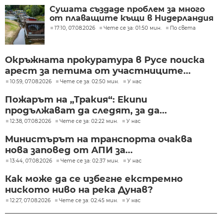
Сушата създаде проблем за много
от плаващите къщи в Нидерландия
17:10, 07.08.2026
Чете се за: 01:50 мин.
По света
Окръжната прокуратура в Русе поиска
арест за петима от участниците...
10:59, 07.08.2026
Чете се за: 02:50 мин.
У нас
Пожарът на „Тракия“: Екипи
продължават да следят, за да...
12:38, 07.08.2026
Чете се за: 02:22 мин.
У нас
Министърът на транспорта очаква
нова заповед от АПИ за...
13:44, 07.08.2026
Чете се за: 02:37 мин.
У нас
Как може да се избегне екстремно
ниското ниво на река Дунав?
12:27, 07.08.2026
Чете се за: 02:45 мин.
У нас