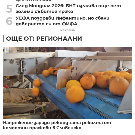
5
След Мондиал 2026: БНТ излъчва още пет
големи събития пряко
6
УЕФА поздрави Инфантино, но свали
доверието си от ФИФА
Реклама
ОЩЕ ОТ: РЕГИОНАЛНИ
Напрежение заради рекордната реколта от
компотни праскови в Сливенско