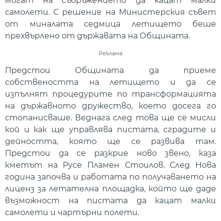
могат на съоръжението да кацат малки
самолети. С решение на Министерския съвет
от миналата седмица летището беше
прехвърлено от държавата на Общината.
Реклама
Предстои Общината да приеме
собствеността на летището и да се
изпълнят процедурите по трансформацията
на държавното дружество, което досега го
стопанисваше. Веднага след това ще се мисли
кой и как ще управлява пистата, сградите и
дейността, която ще се развива там.
Предстои да се разкрие ново звено, каза
кметът на Русе Пламен Стоилов. След Нова
година започва и работата по получаването на
лиценз за летателна площадка, който ще даде
възможност на пистата да кацат малки
самолети и чартърни полети.