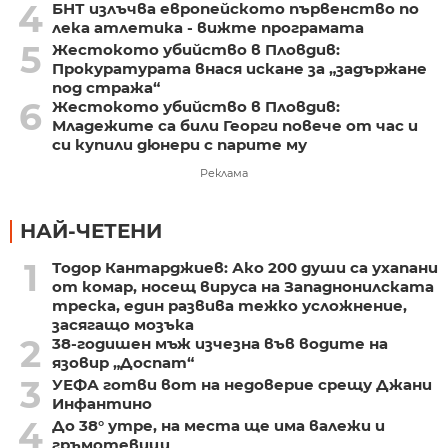
4
БНТ излъчва европейското първенство по
лека атлетика - вижте програмата
5
Жестокото убийство в Пловдив:
Прокуратурата внася искане за „задържане
под стража“
6
Жестокото убийство в Пловдив:
Младежите са били Георги повече от час и
си купили дюнери с парите му
Реклама
НАЙ-ЧЕТЕНИ
1
Тодор Кантарджиев: Ако 200 души са ухапани
от комар, носещ вируса на Западнонилската
треска, един развива тежко усложнение,
засягащо мозъка
2
38-годишен мъж изчезна във водите на
язовир „Доспат“
3
УЕФА готви вот на недоверие срещу Джани
Инфантино
4
До 38° утре, на места ще има валежи и
гръмотевици