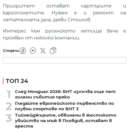
Приоритет остават чартърите и
каргополетите. Нужен е и ремонт на
летателната зала, заяви Стоилов.
Интерес към русенското летище вече е
проявен от няколко компании.
Сподели
ТОП 24
1
След Мондиал 2026: БНТ излъчва още пет
големи събития пряко
2
Гледайте европейското първенство по
плувни спортове по БНТ 3
3
Тийнейджърите, обвинени в жестокото
убийство на мъж в Пловдив, остават в
ареста