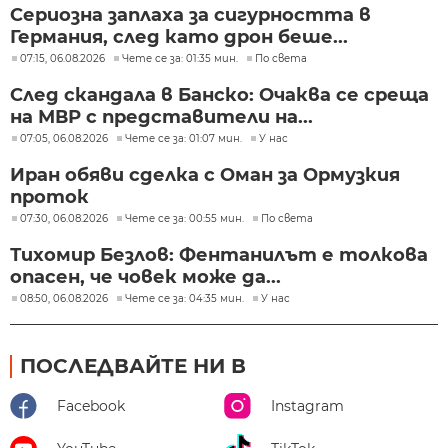
Сериозна заплаха за сигурността в
Германия, след като дрон беше...
07:15, 06.08.2026
Чете се за: 01:35 мин.
По света
След скандала в Банско: Очаква се среща
на МВР с представители на...
07:05, 06.08.2026
Чете се за: 01:07 мин.
У нас
Иран обяви сделка с Оман за Ормузкия
проток
07:30, 06.08.2026
Чете се за: 00:55 мин.
По света
Тихомир Безлов: Фентанилът е толкова
опасен, че човек може да...
08:50, 06.08.2026
Чете се за: 04:35 мин.
У нас
ПОСЛЕДВАЙТЕ НИ В
Facebook
Instagram