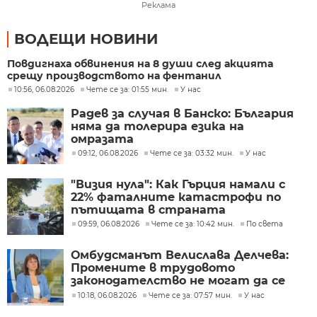
Реклама
ВОДЕЩИ НОВИНИ
Повдигнаха обвинения на 8 души след акцията
срещу производството на фентанил
10:56, 06.08.2026
Чете се за: 01:55 мин.
У нас
Радев за случая в Банско: България
няма да толерира езика на
омразата
09:12, 06.08.2026
Чете се за: 03:32 мин.
У нас
"Визия нула": Как Гърция намали с
22% фаталните катастрофи по
пътищата в страната
09:59, 06.08.2026
Чете се за: 10:42 мин.
По света
Омбудсманът Велислава Делчева:
Промените в трудовото
законодателство не могат да се
правят през бюджета
10:18, 06.08.2026
Чете се за: 07:57 мин.
У нас