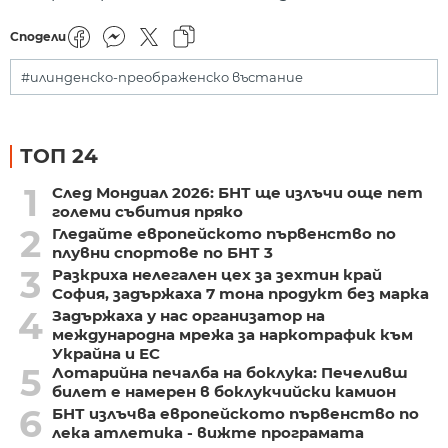
Сподели
#илинденско-преображенско въстание
ТОП 24
1
След Мондиал 2026: БНТ ще излъчи още пет
големи събития пряко
2
Гледайте европейското първенство по
плувни спортове по БНТ 3
3
Разкриха нелегален цех за зехтин край
София, задържаха 7 тона продукт без марка
4
Задържаха у нас организатор на
международна мрежа за наркотрафик към
Украйна и ЕС
5
Лотарийна печалба на боклука: Печеливш
билет е намерен в боклукчийски камион
6
БНТ излъчва европейското първенство по
лека атлетика - вижте програмата