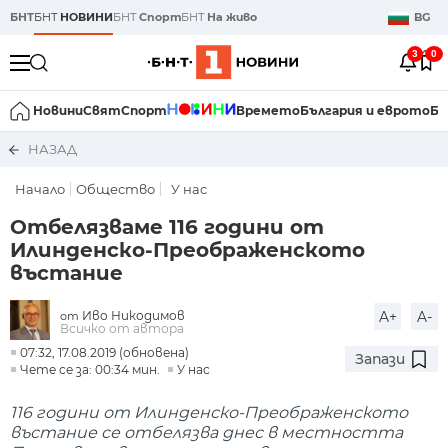
БНТ
БНТ
НОВИНИ
БНТ
Спорт
БНТ
На живо
BG
3
0
Новини
Свят
Спорт
Времето
България и еврото
Би
НАЗАД
Начало
Общество
У нас
Отбелязваме 116 години от
Илинденско-Преображенското
въстание
Иво Никодимов
A+
A-
от
Всичко от автора
07:32, 17.08.2019 (обновена)
Запази
Чете се за: 00:34 мин.
У нас
116 години от Илинденско-Преображенското
въстание се отбелязва днес в местността