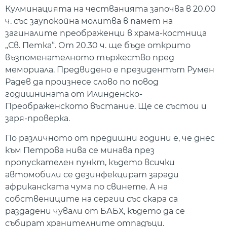
Кулминацията на честванията започва в 20.00
ч. със заупокойна молитва в памет на
загиналите преображенци в храма-костница
„Св. Петка“. От 20.30 ч. ще бъде открито
възпоменателното тържество пред
мемориала. Предвидено е президентът Румен
Радев да произнесе слово по повод
годишнината от Илинденско-
Преображенското въстание. Ще се състои и
заря-проверка.
По различното от предишни години е, че днес
към Петрова нива се минава през
пропускателен пункт, където всички
автомобили се дезинфекцират заради
африканската чума по свинете. А на
собствениците на сергии със скара са
раздадени чували от БАБХ, където да се
събират хранителните отпадъци.