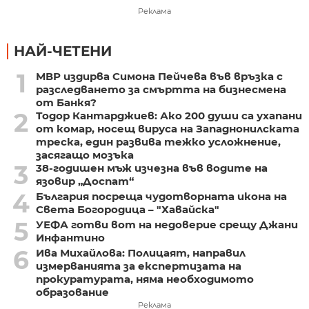
Реклама
НАЙ-ЧЕТЕНИ
1
МВР издирва Симона Пейчева във връзка с
разследването за смъртта на бизнесмена
от Банкя?
2
Тодор Кантарджиев: Ако 200 души са ухапани
от комар, носещ вируса на Западнонилската
треска, един развива тежко усложнение,
засягащо мозъка
3
38-годишен мъж изчезна във водите на
язовир „Доспат“
4
България посреща чудотворната икона на
Света Богородица – "Хавайска"
5
УЕФА готви вот на недоверие срещу Джани
Инфантино
6
Ива Михайлова: Полицаят, направил
измерванията за експертизата на
прокуратурата, няма необходимото
образование
Реклама