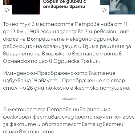
София се движи с
отворени врати
Точно тук в местността Петрова нива от 11
до 13 юли 1903 година заседава 7-и революционен
окръг на Вътрешната македоно-одринска
революционна организация и взима решение за
вдигането на въоръжено въстание против
Османското иго в Одринска Тракия.
Илинденско-Преображенското въстание
избухва на 19 август - Преображение по стар
стил, но 26 дни по-късно е жестоко потушено.
Реклама
В местността Петрова нива днес има
фолклорен фестивал, след което научен конгрес
за фактите и обстоятелствата известни
около въстанието.