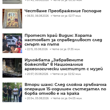
07:43, 06.08.2026
Чете се за: 00:50 мин.
Честваме Преображение Господне
06:30, 06.08.2026
Чете се за: 02:17 мин.
Протест край Видин: Хората
настояват за справедливост след
смърт на пътя
22:15, 05.08.2026
Чете се за: 01:35 мин.
Изложбата „Забравените
божества“ в Националния
археологически институт с музей
при БАН
20:57, 05.08.2026
Чете се за: 02:52 мин.
Втори шанс: След сложна гръбначна
операция 15-годишен състезател по
борба отново е на крака
20:54, 05.08.2026
Чете се за: 04:05 мин.