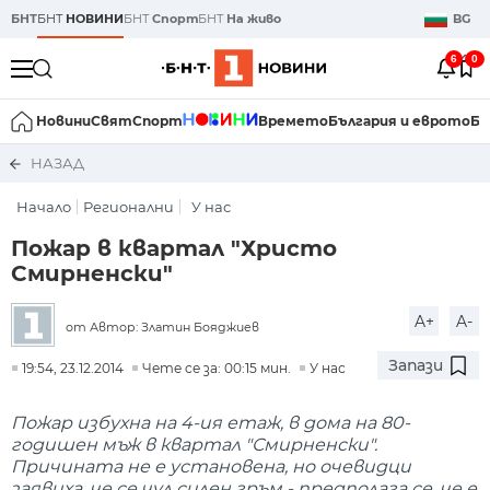
БНТ
БНТ
НОВИНИ
БНТ
Спорт
БНТ
На живо
BG
6
0
Новини
Свят
Спорт
Времето
България и еврото
Би
НАЗАД
Начало
Регионални
У нас
Пожар в квартал "Христо
Смирненски"
A+
A-
от Автор: Златин Бояджиев
Запази
19:54, 23.12.2014
Чете се за: 00:15 мин.
У нас
Пожар избухна на 4-ия етаж, в дома на 80-
годишен мъж в квартал "Смирненски".
Причината не е установена, но очевидци
заявиха, че се чул силен гръм - предполага се, че е