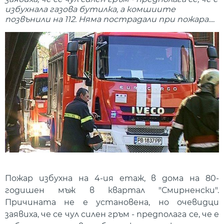
избухнала газова бутилка, а комшиите
позвънили на 112. Няма пострадали при пожара....
Пожар избухна на 4-ия етаж, в дома на 80-
годишен мъж в квартал "Смирненски".
Причината не е установена, но очевидци
заявиха, че се чул силен гръм - предполага се, че е