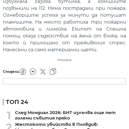
избухнала газова бутилка, а комшиите
позвънили на 112. Няма пострадали при пожара.
Огнеборците успяха за минути да потушат
пламъците. На място работиха три пожарни
автомобила и линейка. Екипът на Спешна
помощ оказа съдействие на жена от блока, на
която ѝ прилошало от преживяния стрес.
Нанесени са само материални щети.
Реклама
Сподели
ТОП 24
1
След Мондиал 2026: БНТ излъчва още пет
големи събития пряко
2
Жестокото убийство в Пловдив: