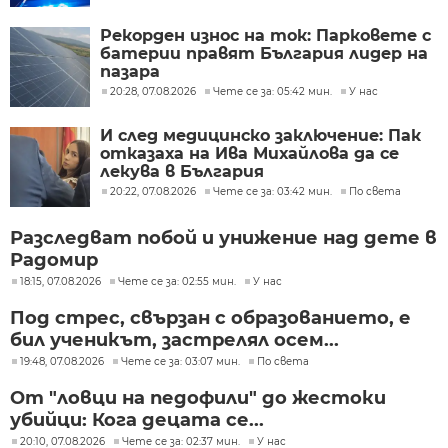
Рекорден износ на ток: Парковете с
батерии правят България лидер на
пазара
20:28, 07.08.2026
Чете се за: 05:42 мин.
У нас
И след медицинско заключение: Пак
отказаха на Ива Михайлова да се
лекува в България
20:22, 07.08.2026
Чете се за: 03:42 мин.
По света
Разследват побой и унижение над дете в
Радомир
18:15, 07.08.2026
Чете се за: 02:55 мин.
У нас
Под стрес, свързан с образованието, е
бил ученикът, застрелял осем...
19:48, 07.08.2026
Чете се за: 03:07 мин.
По света
От "ловци на педофили" до жестоки
убийци: Кога децата се...
20:10, 07.08.2026
Чете се за: 02:37 мин.
У нас