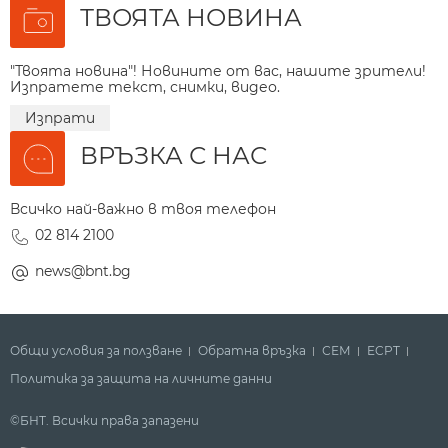
ТВОЯТА НОВИНА
"Твоята новина"! Новините от вас, нашите зрители!
Изпратете текст, снимки, видео.
Изпрати
ВРЪЗКА С НАС
Всичко най-важно в твоя телефон
02 814 2100
news@bnt.bg
Общи условия за ползване
Обратна връзка
СЕМ
ECPT
Политика за защита на личните данни
©БНТ. Всички права запазени