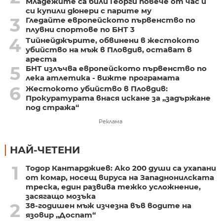
Младежите са били Георги повече от час и
си купили дюнери с парите му
3
Гледайте европейското първенство по
плувни спортове по БНТ 3
4
Тийнейджърите, обвинени в жестокото
убийство на мъж в Пловдив, остават в
ареста
5
БНТ излъчва европейското първенство по
лека атлетика - вижте програмата
6
Жестокото убийство в Пловдив:
Прокуратурата внася искане за „задържане
под стража“
Реклама
НАЙ-ЧЕТЕНИ
1
Тодор Кантарджиев: Ако 200 души са ухапани
от комар, носещ вируса на Западнонилската
треска, един развива тежко усложнение,
засягащо мозъка
2
38-годишен мъж изчезна във водите на
язовир „Доспат“