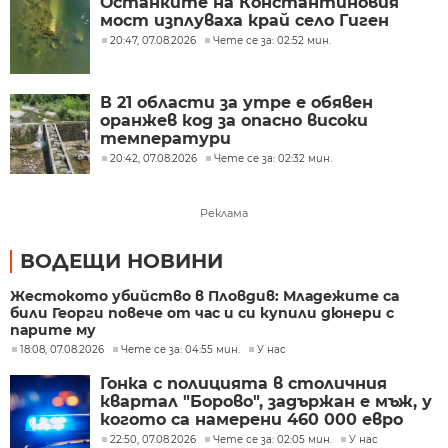
Останките на Константиновия
мост изплуваха край село Гиген
20:47, 07.08.2026
Чете се за: 02:52 мин.
В 21 области за утре е обявен
оранжев код за опасно високи
температури
20:42, 07.08.2026
Чете се за: 02:32 мин.
Реклама
ВОДЕЩИ НОВИНИ
Жестокото убийство в Пловдив: Младежите са
били Георги повече от час и си купили дюнери с
парите му
18:08, 07.08.2026
Чете се за: 04:55 мин.
У нас
Гонка с полицията в столичния
квартал "Борово", задържан е мъж, у
когото са намерени 460 000 евро
22:50, 07.08.2026
Чете се за: 02:05 мин.
У нас