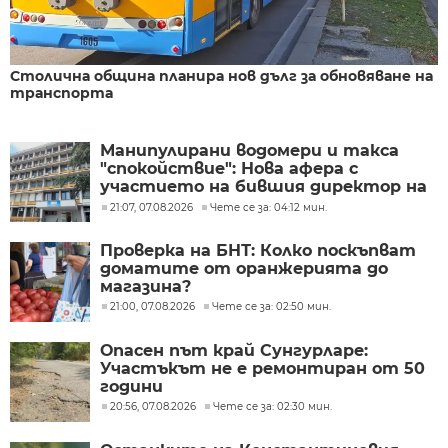
Столична община планира нов дълг за обновяване на
транспорта
Манипулирани водомери и такса
"спокойствие": Нова афера с
участието на бившия директор на
"ВиК - Бургас"
21:07, 07.08.2026
Чете се за: 04:12 мин.
Проверка на БНТ: Колко поскъпват
доматите от оранжерията до
магазина?
21:00, 07.08.2026
Чете се за: 02:50 мин.
Опасен път край Сунгурларе:
Участъкът не е ремонтиран от 50
години
20:56, 07.08.2026
Чете се за: 02:30 мин.