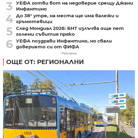
3
УЕФА готви вот на недоверие срещу Джани
Инфантино
4
До 38° утре, на места ще има валежи и
гръмотевици
5
След Мондиал 2026: БНТ излъчва още пет
големи събития пряко
6
УЕФА поздрави Инфантино, но свали
доверието си от ФИФА
Реклама
ОЩЕ ОТ: РЕГИОНАЛНИ