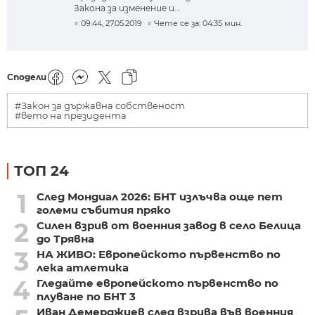
Закона за изменение и...
09:44, 27.05.2019
Чете се за: 04:35 мин.
Сподели
#Закон за държавна собственост
#вето на президента
ТОП 24
1
След Мондиал 2026: БНТ излъчва още пет
големи събития пряко
2
Силен взрив от военния завод в село Белица
до Трявна
3
НА ЖИВО: Европейското първенство по
лека атлетика
4
Гледайте европейското първенство по
плуване по БНТ 3
Иван Демерджиев след взрива във военния