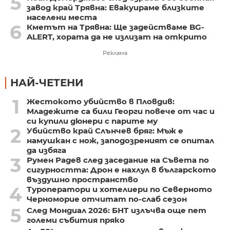
5
завод край Трявна: Евакуираме близките
населени места
6
Кметът на Трявна: Ще задействаме BG-
ALERT, хората да не излизат на открито
Реклама
НАЙ-ЧЕТЕНИ
1
Жестокото убийство в Пловдив:
Младежите са били Георги повече от час и
си купили дюнери с парите му
2
Убийство край Слънчев бряг: Мъж е
намушкан с нож, заподозреният се опитал
да избяга
3
Румен Радев след заседание на Съвета по
сигурността: Дрон е нахлул в българското
въздушно пространство
4
Туроператори и хотелиери по Северното
Черноморие отчитат по-слаб сезон
5
След Мондиал 2026: БНТ излъчва още пет
големи събития пряко