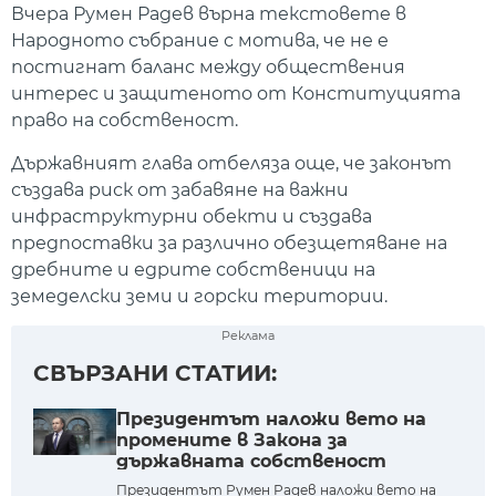
Вчера Румен Радев върна текстовете в
Народното събрание с мотива, че не е
постигнат баланс между обществения
интерес и защитеното от Конституцията
право на собственост.
Държавният глава отбеляза още, че законът
създава риск от забавяне на важни
инфраструктурни обекти и създава
предпоставки за различно обезщетяване на
дребните и едрите собственици на
земеделски земи и горски територии.
Реклама
СВЪРЗАНИ СТАТИИ:
​Президентът наложи вето на
промените в Закона за
държавната собственост
Президентът Румен Радев наложи вето на