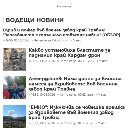
Реклама
ВОДЕЩИ НОВИНИ
Взрив и пожар във военен завод край Трявна:
"Запалването е тръгнало отвътре навън" (ОБЗОР)
19:56, 10.08.2026
Чете се за: 04:42 мин.
У нас
Какво установиха властите за
падналия край Кардам дрон
17:52, 10.08.2026
Чете се за: 04:40 мин.
У нас
Демерджиев: Няма данни за външна
намеса за взривовете във военния
завод край Трявна
15:59, 10.08.2026
Чете се за: 03:52 мин.
У нас
"ЕМКО": Изключва се човешка грешка
за взривовете във военния завод
край Трявна
15:23, 10.08.2026
Чете се за: 01:50 мин.
У нас