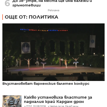
6
До 38° утре, на места ще има валежи и
гръмотевици
Реклама
ОЩЕ ОТ: ПОЛИТИКА
Възстановяват варненския балетен конкурс
Какво установиха властите за
падналия край Кардам дрон
17:52, 10.08.2026
Чете се за: 04:40 мин.