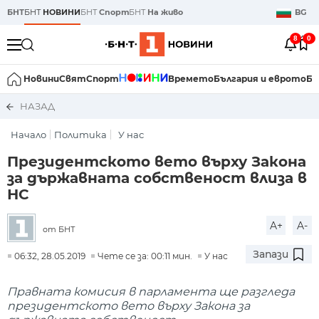
БНТ
БНТ
НОВИНИ
БНТ
Спорт
БНТ
На живо
BG
8
0
Новини
Свят
Спорт
Времето
България и еврото
Би
НАЗАД
Начало
Политика
У нас
Президентското вето върху Закона
за държавната собственост влиза в
НС
A+
A-
от БНТ
Запази
06:32, 28.05.2019
Чете се за: 00:11 мин.
У нас
Правната комисия в парламента ще разгледа
президентското вето върху Закона за