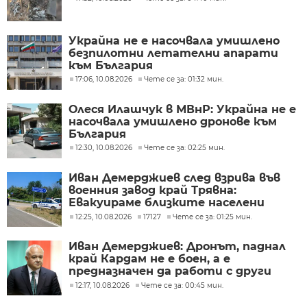
Украйна не е насочвала умишлено
безпилотни летателни апарати
към България
17:06, 10.08.2026
Чете се за: 01:32 мин.
Олеся Илашчук в МВнР: Украйна не е
насочвала умишлено дронове към
България
12:30, 10.08.2026
Чете се за: 02:25 мин.
Иван Демерджиев след взрива във
военния завод край Трявна:
Евакуираме близките населени
места
12:25, 10.08.2026
17127
Чете се за: 01:25 мин.
Иван Демерджиев: Дронът, паднал
край Кардам не е боен, а е
предназначен да работи с други
дронове
12:17, 10.08.2026
Чете се за: 00:45 мин.