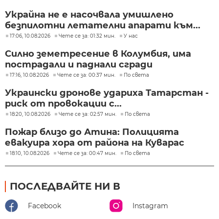
Украйна не е насочвала умишлено
безпилотни летателни апарати към...
17:06, 10.08.2026
Чете се за: 01:32 мин.
У нас
Силно земетресение в Колумбия, има
пострадали и паднали сгради
17:16, 10.08.2026
Чете се за: 00:37 мин.
По света
Украински дронове удариха Татарстан -
риск от провокации с...
18:20, 10.08.2026
Чете се за: 02:57 мин.
По света
Пожар близо до Атина: Полицията
евакуира хора от района на Куварас
18:10, 10.08.2026
Чете се за: 00:47 мин.
По света
ПОСЛЕДВАЙТЕ НИ В
Facebook
Instagram