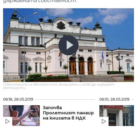
държавната собственост.
Субтитрите са автоматично генерирани и може да съдържат
неточности.
06:18, 28.05.2019
06:10, 28.05.2019
Започва
Пролетният панаир
на книгата в НДК