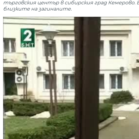
търговския център в сибирския град Кемерово. В
близките на загиналите.