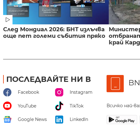
След Мондиал 2026: БНТ излъчва
Министе
още пет големи събития пряко
отбранат
край Карда
ПОСЛЕДВАЙТЕ НИ В
BN
Facebook
Instagram
Всичко най-в
YouTube
TikTok
Google News
LinkedIn