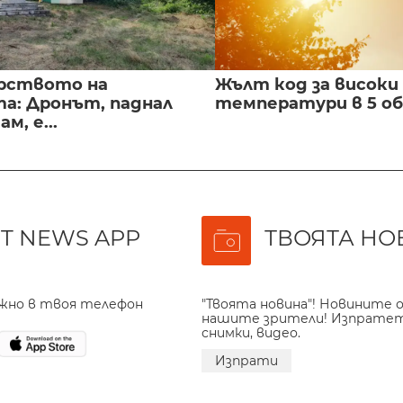
рството на
Жълт код за високи
а: Дронът, паднал
температури в 5 о
м, е...
T NEWS APP
ТВОЯТА НО
ажно в твоя телефон
"Твоята новина"! Новините о
нашите зрители! Изпрате
снимки, видео.
Изпрати