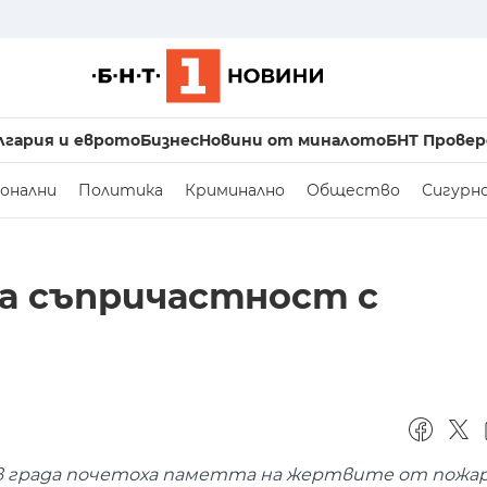
лгария и еврото
Бизнес
Новини от миналото
БНТ Провер
онални
Политика
Криминално
Общество
Сигурн
та съпричастност с
в града почетоха паметта на жертвите от пожар