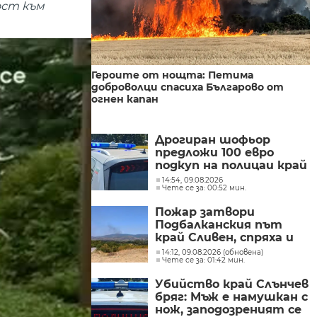
ост към
Героите от нощта: Петима
доброволци спасиха Българово от
огнен капан
Дрогиран шофьор
предложи 100 евро
подкуп на полицаи край
Поморие
14:54, 09.08.2026
Чете се за: 00:52 мин.
Пожар затвори
Подбалканския път
край Сливен, спряха и
влаковете (ВИДЕО)
14:12, 09.08.2026 (обновена)
Чете се за: 01:42 мин.
Убийство край Слънчев
бряг: Мъж е намушкан с
нож, заподозреният се