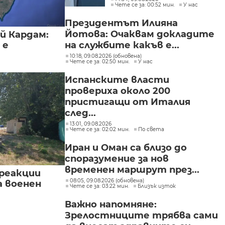
Чете се за: 00:52 мин.
У нас
Президентът Илияна
Йотова: Очаквам докладите
й Кардам:
на службите какъв е...
 е
10:18, 09.08.2026 (обновена)
Чете се за: 02:50 мин.
У нас
Испанските власти
провериха около 200
пристигащи от Италия
след...
13:01, 09.08.2026
Чете се за: 02:02 мин.
По света
Иран и Оман са близо до
споразумение за нов
временен маршрут през...
реакции
08:05, 09.08.2026 (обновена)
а военен
Чете се за: 03:22 мин.
Близък изток
Важно напомняне:
Зрелостниците трябва сами