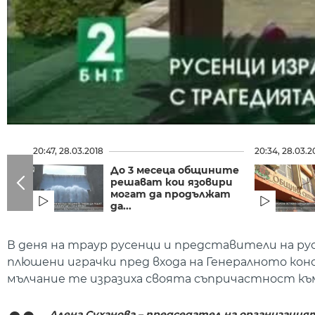
20:47, 28.03.2018
20:34, 28.03.2
До 3 месеца общините
решават кои язовири
могат да продължат
да...
В деня на траур русенци и представители на ру
плюшени играчки пред входа на Генералното консу
мълчание те изразиха своята съпричастност к
Алена Суханова – председател на организация