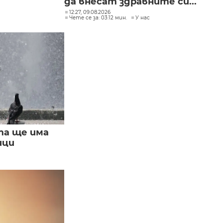
да внесат здравните си...
12:27, 09.08.2026
Чете се за: 03:12 мин.
У нас
та ще има
ици