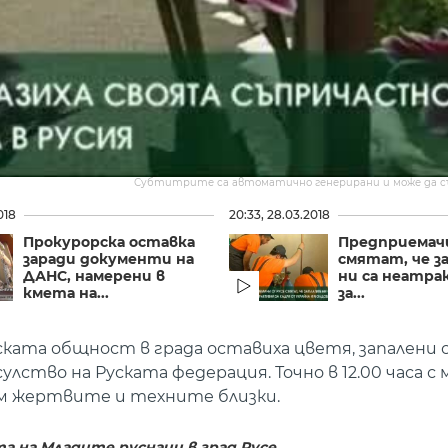
Субтитрите са автоматично генерирани и може да 
018
20:33, 28.03.2018
Прокурорска оставка
Предприемач
заради документи на
смятат, че 
ДАНС, намерени в
ни са неатр
кмета на...
за...
ската общност в града оставиха цветя, запалени 
лство на Руската федерация. Точно в 12.00 часа с
ъм жертвите и техните близки.
та на Младите руснаци в град Русе