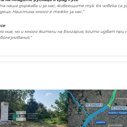
а наша държава и за нас, живеещите тук. 64 човека са з
деца. Наистина много е тежко за нас.“
усе
о ние, но и много жители на България, които идват при н
болезнования.“