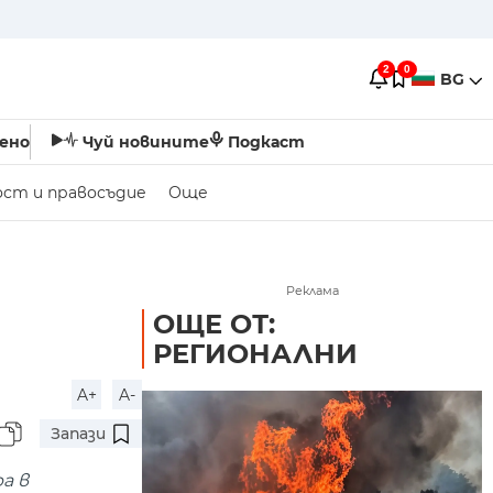
2
0
BG
ено
Чуй новините
Подкаст
ост и правосъдие
Още
Реклама
ОЩЕ ОТ:
РЕГИОНАЛНИ
A+
A-
Запази
а в