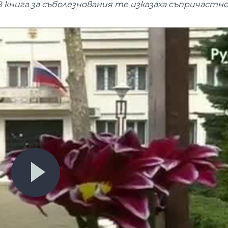
 книга за съболезнования те изказаха съпричастн