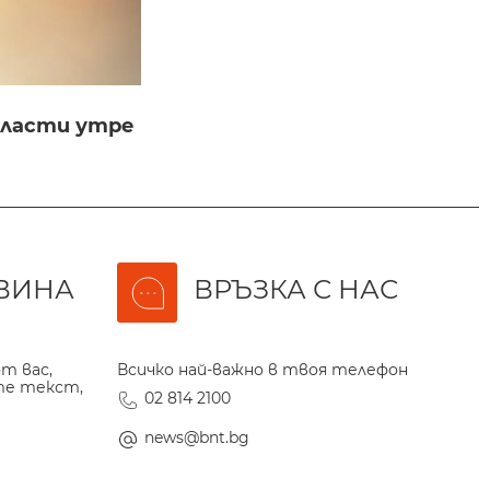
бласти утре
ВИНА
ВРЪЗКА С НАС
т вас,
Всичко най-важно в твоя телефон
те текст,
02 814 2100
news@bnt.bg