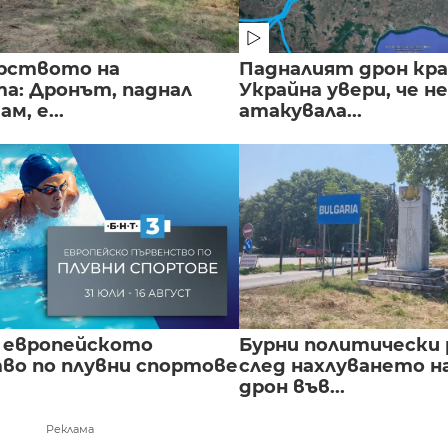
рството на
Падналият дрон кра
а: Дронът, паднал
Украйна увери, че не
м, е...
атакувала...
 европейското
Бурни политически 
во по плувни спортове
след нахлуването н
дрон във...
Реклама