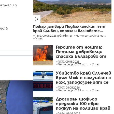
агинали и
Пожар затвори Подбалканския път
ас в
край Сливен, спряха и влаковете...
14:12, 09.08.2026 (обновена)
Чете се за: 01:42 мин.
У нас
Героите от нощта:
Петима доброволци
спасиха Българово от
огнен капан
15:37, 09.08.2026
Чете се за: 01:37 мин.
У нас
Убийство край Слънчев
бряг: Мъж е намушкан с
нож, заподозреният се
опитал да избяга
13:07, 09.08.2026
Чете се за: 01:25 мин.
У нас
Дрогиран шофьор
предложи 100 евро
подкуп на полицаи край
Поморие
14:54, 09.08.2026