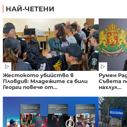
НАЙ-ЧЕТЕНИ
Жестокото убийство в
Румен Рад
Пловдив: Младежите са били
Съвета п
Георги повече от...
нахлул...