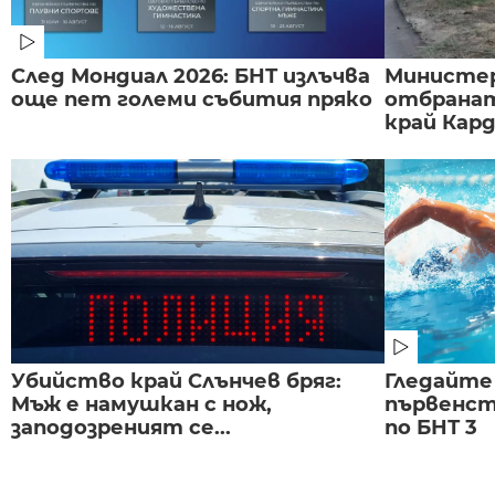
След Мондиал 2026: БНТ излъчва
Министе
още пет големи събития пряко
отбранат
край Карда
Убийство край Слънчев бряг:
Гледайте
Мъж е намушкан с нож,
първенст
заподозреният се...
по БНТ 3