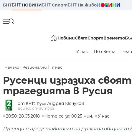
БНТ
БНТ
НОВИНИ
БНТ
Спорт
БНТ
На живо
Новини
Свят
Спорт
Времето
Бъ
У нас
По света
Реги
Начало
Регионални
У нас
Русенци изразиха своя
трагедията в Русия
от
Андрей Кючуков
БНТ2-Русе
Всичко от автора
20:50, 28.03.2018
Чете се за: 00:25 мин.
У нас
Русенци и представители на руската общност 