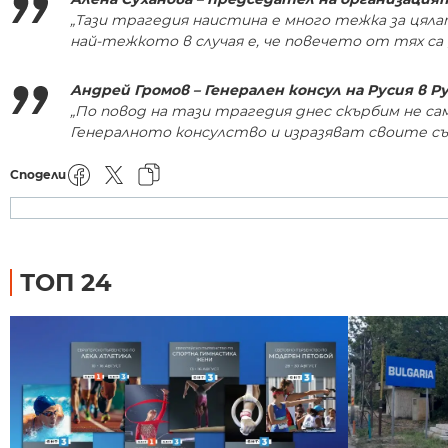
„Тази трагедия наистина е много тежка за цялат
най-тежкото в случая е, че повечето от тях са 
Андрей Громов – Генерален консул на Русия в Р
„По повод на тази трагедия днес скърбим не сам
Генералното консулство и изразяват своите съ
Сподели
ТОП 24