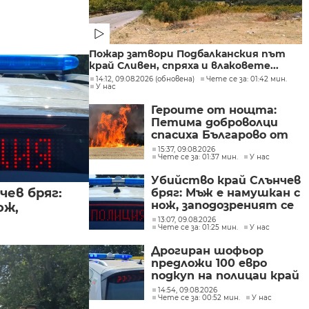
Пожар затвори Подбалканския път
край Сливен, спряха и влаковете...
14:12, 09.08.2026 (обновена)
Чете се за: 01:42 мин.
У нас
Героите от нощта:
Петима доброволци
спасиха Българово от
огнен капан
15:37, 09.08.2026
Чете се за: 01:37 мин.
У нас
Убийство край Слънчев
чев бряг:
бряг: Мъж е намушкан с
нож, заподозреният се
ож,
опитал да избяга
13:07, 09.08.2026
Чете се за: 01:25 мин.
У нас
Дрогиран шофьор
предложи 100 евро
подкуп на полицаи край
Поморие
14:54, 09.08.2026
Чете се за: 00:52 мин.
У нас