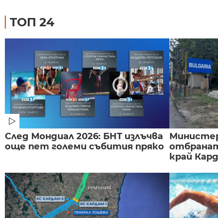
ТОП 24
След Мондиал 2026: БНТ излъчва
Министе
още пет големи събития пряко
отбранат
край Карда