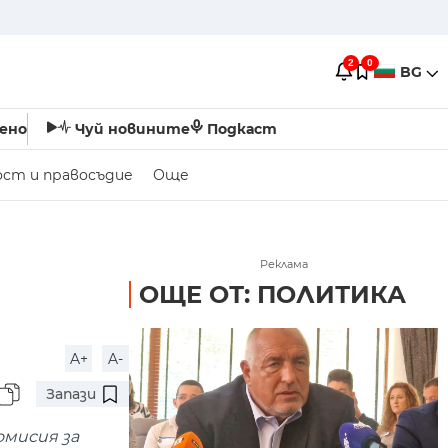
2
0
BG
ено
Чуй новините
Подкаст
ост и правосъдие
Още
Реклама
ОЩЕ ОТ: ПОЛИТИКА
A+
A-
Запази
омисия за