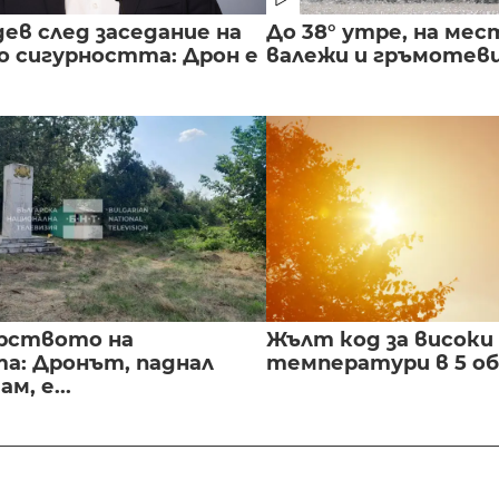
ев след заседание на
До 38° утре, на мес
о сигурността: Дрон е
валежи и гръмотев
рството на
Жълт код за високи
а: Дронът, паднал
температури в 5 о
м, е...