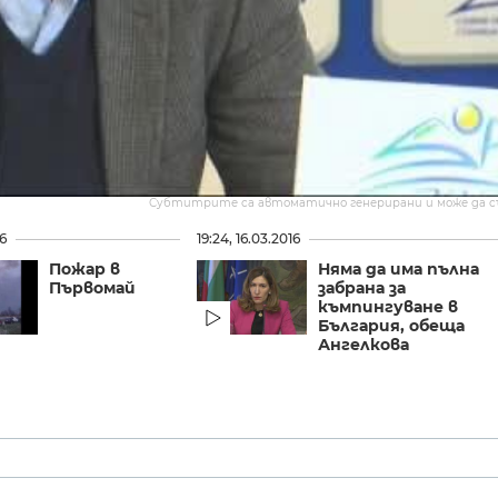
Субтитрите са автоматично генерирани и може да 
16
19:24, 16.03.2016
Пожар в
Няма да има пълна
Първомай
забрана за
къмпингуване в
България, обеща
Ангелкова