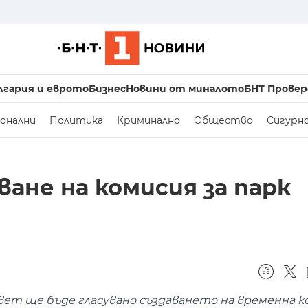
лгария и еврото
Бизнес
Новини от миналото
БНТ Провер
онални
Политика
Криминално
Общество
Сигурн
ване на комисия за парк
ет ще бъде гласувано създаването на временна к