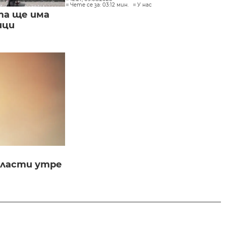
Чете се за: 03:12 мин.
У нас
та ще има
ици
бласти утре