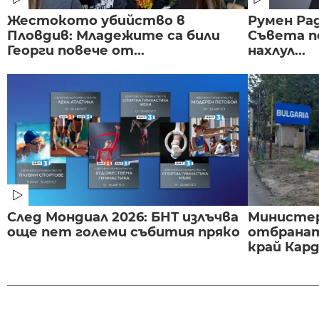
Жестокото убийство в
Румен Рад
Пловдив: Младежите са били
Съвета п
Георги повече от...
нахлул...
След Мондиал 2026: БНТ излъчва
Министе
още пет големи събития пряко
отбранат
край Карда