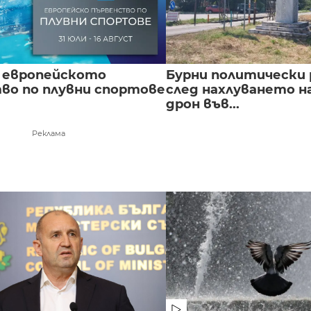
 европейското
Бурни политически 
во по плувни спортове
след нахлуването н
дрон във...
Реклама