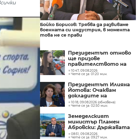
всички
Бойко Борисов: Трябва да развиваме
военната си индустрия, в момента
това не се прави
Президентът отново
ще призове
правителството на
Северна Македония да
10:47, 09.08.2026
Чете се за: 01:20 мин.
съдейства за
лечението на Ива
Президентът Илияна
Михайлова
Йотова: Очаквам
докладите на
службите какъв е
10:18, 09.08.2026 (обновена)
Чете се за: 02:50 мин.
дронът и каква е била
неговата роля
Земеделският
министър Пламен
Абровски: Държавата
трябва да засили
08:51, 09.08.2026
Чете се за: 09:27 мин.
контрола върху вноса