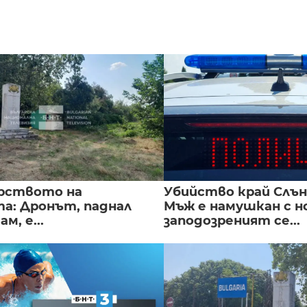
рството на
Убийство край Слън
а: Дронът, паднал
Мъж е намушкан с н
м, е...
заподозреният се...