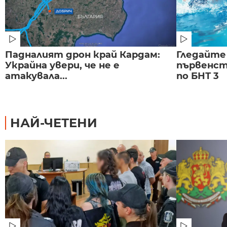
Падналият дрон край Кардам:
Гледайте
Украйна увери, че не е
първенст
атакувала...
по БНТ 3
НАЙ-ЧЕТЕНИ