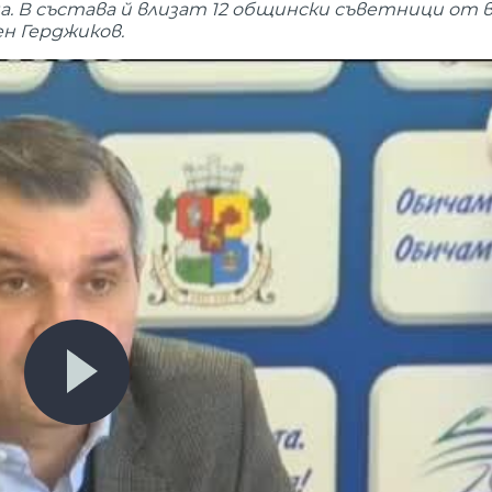
. В състава й влизат 12 общински съветници от 
н Герджиков.