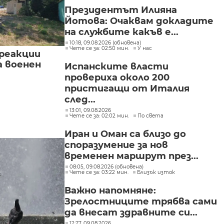
Президентът Илияна
Йотова: Очаквам докладите
на службите какъв е...
10:18, 09.08.2026 (обновена)
Чете се за: 02:50 мин.
У нас
реакции
а военен
Испанските власти
провериха около 200
пристигащи от Италия
след...
13:01, 09.08.2026
Чете се за: 02:02 мин.
По света
Иран и Оман са близо до
споразумение за нов
временен маршрут през...
08:05, 09.08.2026 (обновена)
Чете се за: 03:22 мин.
Близък изток
Важно напомняне:
Зрелостниците трябва сами
да внесат здравните си...
12:27, 09.08.2026