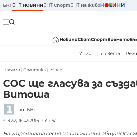
БНТ
БНТ
НОВИНИ
БНТ
Спорт
БНТ
На живо
Новини
Свят
Спорт
Времето
Бъ
У нас
По света
Реги
Начало
Политика
У нас
СОС ще гласува за създа
Витоша
от БНТ
19:32, 16.03.2016
У нас
На утрешната сесия на Столичния общински съв