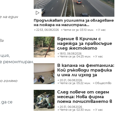
е на един
Продължават усилията за овладяване
на пожара на магистрала...
22:53, 06.08.2026
Чете се за: 03:10 мин.
У нас
Бдение в Кричим с
ва
надежда за правосъдие
след жестокото
убийство на млад мъж
18:10, 06.08.2026
ция,
Чете се за: 04:25 мин.
У нас
в Пловдив от
е ремонтиран.
тийнейджъри
В капана на фентанила:
Кой ръководи трафика
и има ли изход за
пристрастените?
о голямо
20:21, 06.08.2026
Чете се за: 05:22 мин.
Общество
След повече от седем
месеца: Нова фирма
поема почистването в
да се
столичните райони
20:31, 06.08.2026
Чете се за: 02:30 мин.
У нас
"Слатина", "Подуяне" и
"Изгрев"