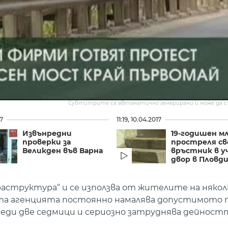
Субтитрите са автоматично генерирани и може да 
17
11:19, 10.04.2017
Извънредни
19-годишен м
проверки за
простреля св
Великден във Варна
връстник в 
двор в Пловд
структура“ и се използва от жителите на някол
та агенцията постоянно намалява допустимото 
еди две седмици и сериозно затруднява дейност