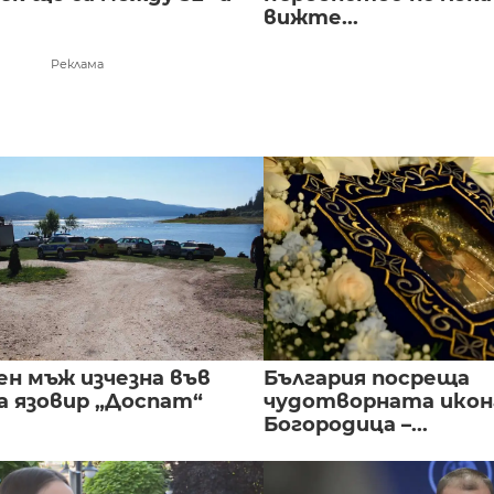
вижте...
Реклама
ен мъж изчезна във
България посреща
а язовир „Доспат“
чудотворната икон
Богородица –...