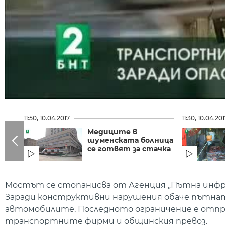
11:50, 10.04.2017
11:30, 10.04.20
Mедиците в
шуменската болница
се готвят за стачка
Мостът се стопанисва от Агенция „Пътна инфра
Заради конструктивни нарушения обаче пътна
автомобилите. Последното ограничение е отпр
транспортните фирми и общинския превоз.