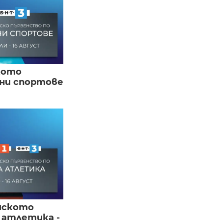
кото
вни спортове
йското
 атлетика -