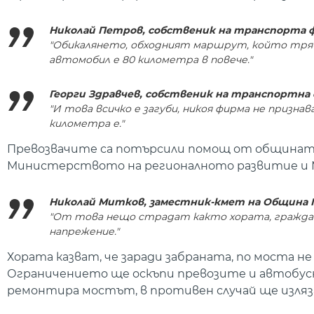
Николай Петров, собственик на транспорта 
"Обикалянето, обходният маршрут, който трябва
автомобил е 80 километра в повече."
Георги Здравчев, собственик на транспортна
"И това всичко е загуби, никоя фирма не призна
километра е."
Превозвачите са потърсили помощ от общината
Министерството на регионалното развитие и М
Николай Митков, заместник-кмет на Община 
"От това нещо страдат както хората, граждани
напрежение."
Хората казват, че заради забраната, по моста 
Ограничението ще оскъпи превозите и автобусн
ремонтира мостът, в противен случай ще изля