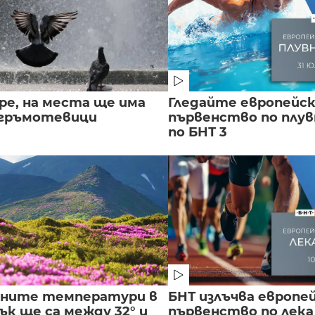
ре, на места ще има
Гледайте европейс
 гръмотевици
първенство по плу
по БНТ 3
лните температури в
БНТ излъчва европе
к ще са между 32° и
първенство по лека