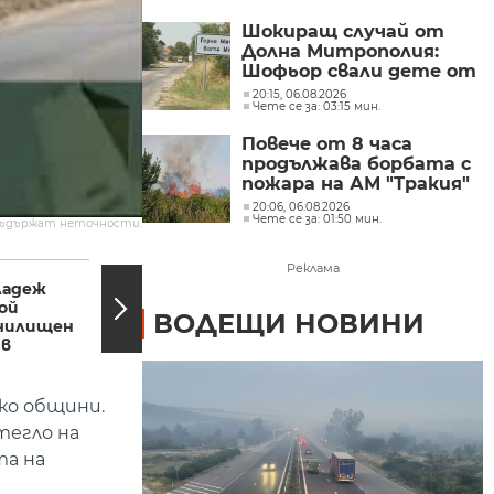
Шокиращ случай от
Долна Митрополия:
Шофьор свали дете от
автобус и го остави на
20:15, 06.08.2026
Чете се за: 03:15 мин.
пътя в жегата
Повече от 8 часа
продължава борбата с
пожара на АМ "Тракия"
при отбивката към
20:06, 06.08.2026
Чете се за: 01:50 мин.
Велинград
съдържат неточности.
11:02, 10.04.2017
11:00,
Реклама
ладеж
МОН с мерки срещу
ой
агресията в
ВОДЕЩИ НОВИНИ
училищен
училище
ив
ко общини.
тегло на
та на