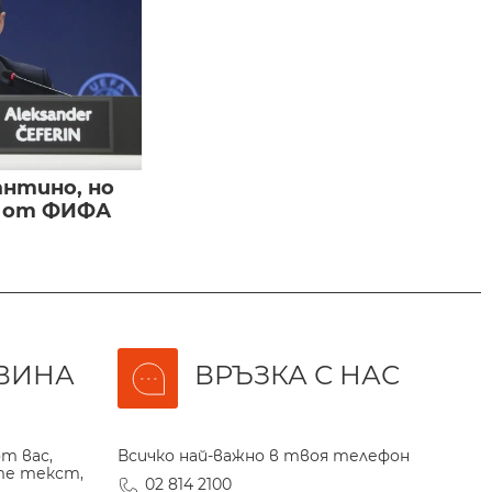
нтино, но
и от ФИФА
ВИНА
ВРЪЗКА С НАС
т вас,
Всичко най-важно в твоя телефон
те текст,
02 814 2100