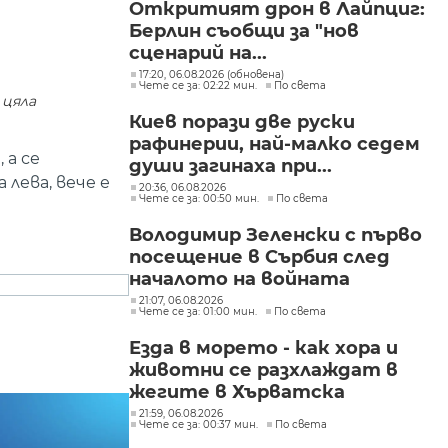
Откритият дрон в Лайпциг:
Берлин съобщи за "нов
сценарий на...
17:20, 06.08.2026 (обновена)
Чете се за: 02:22 мин.
По света
 цяла
Киев порази две руски
рафинерии, най-малко седем
 а се
души загинаха при...
лева, вече е
20:36, 06.08.2026
Чете се за: 00:50 мин.
По света
Володимир Зеленски с първо
посещение в Сърбия след
началото на войната
21:07, 06.08.2026
Чете се за: 01:00 мин.
По света
Езда в морето - как хора и
животни се разхлаждат в
жегите в Хърватска
21:59, 06.08.2026
Чете се за: 00:37 мин.
По света