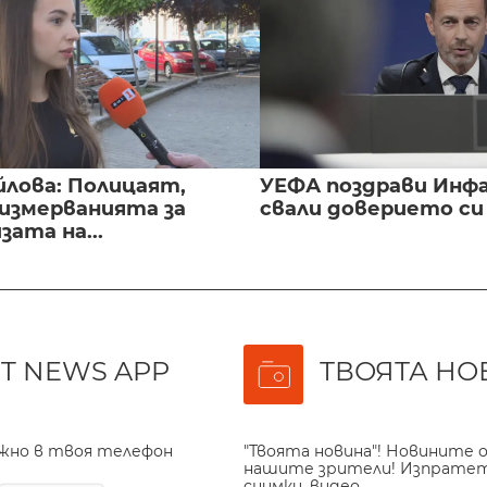
йлова: Полицаят,
УЕФА поздрави Инфа
 измерванията за
свали доверието с
ата на...
T NEWS APP
ТВОЯТА НО
ажно в твоя телефон
"Твоята новина"! Новините о
нашите зрители! Изпрате
снимки, видео.