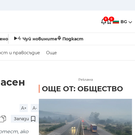
0
0
BG
ено
Чуй новините
Подкаст
ост и правосъдие
Още
асен
Реклама
ОЩЕ ОТ: ОБЩЕСТВО
A+
A-
Запази
отест, ако