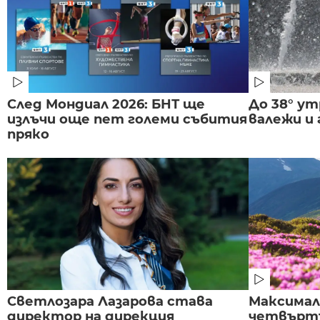
След Мондиал 2026: БНТ ще
До 38° ут
излъчи още пет големи събития
валежи и
пряко
Светлозара Лазарова става
Максима
директор на дирекция
четвъртъ