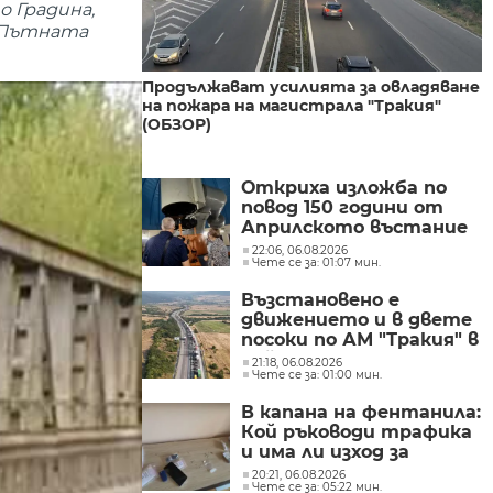
о Градина,
а Пътната
Продължават усилията за овладяване
на пожара на магистрала "Тракия"
(ОБЗОР)
Откриха изложба по
повод 150 години от
Априлското въстание
в Обсерваторията в
22:06, 06.08.2026
Чете се за: 01:07 мин.
Рожен
Възстановено е
движението и в двете
посоки по АМ "Тракия" в
района на 69-ия
21:18, 06.08.2026
Чете се за: 01:00 мин.
километър
В капана на фентанила:
Кой ръководи трафика
и има ли изход за
пристрастените?
20:21, 06.08.2026
Чете се за: 05:22 мин.