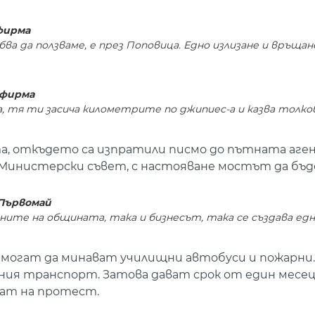
фирма
 да ползваме, е през Поповица. Едно излизане и връщан
 фирма
ва, тя ти засича километрите по джипиес-а и казва толко
, откъдето са изпратили писмо до пътната аген
инистерски съвет, с настояване мостът да бъд
Първомай
те на общината, така и бизнесът, така се създава едн
не могат да минават училищни автобуси и пожарни.
ия транспорт. Затова дават срок от един месец 
зат на протест.