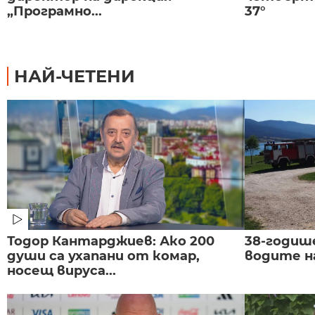
„Програмно...
37°
НАЙ-ЧЕТЕНИ
Тодор Кантарджиев: Ако 200
38-годиш
души са ухапани от комар,
водите н
носещ вируса...