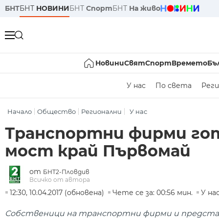
БНТ
БНТ
НОВИНИ
БНТ
Спорт
БНТ
На живо
Новини
Свят
Спорт
Времето
Бъ
У нас
По света
Реги
Начало
Общество
Регионални
У нас
Транспортни фирми го
мост край Първомай
от
БНТ2-Пловдив
Всичко от автора
12:30, 10.04.2017 (обновена)
Чете се за: 00:56 мин.
У на
Собственици на транспортни фирми и представ