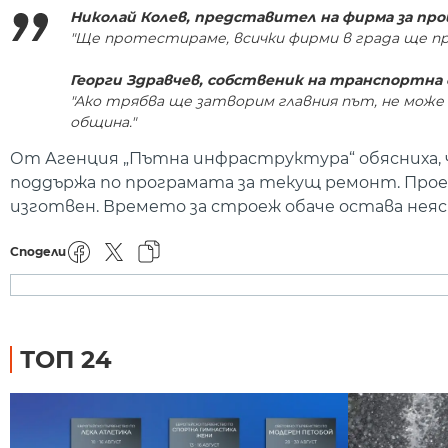
Николай Колев, представител на фирма за п
"Ще протестираме, всички фирми в града ще 
Георги Здравчев, собственик на транспортна
"Ако трябва ще затворим главния път, не може 
община."
От Агенция „Пътна инфраструктура“ обясниха, ч
поддържа по програмата за текущ ремонт. Проект
изготвен. Времето за строеж обаче остава неяс
Сподели
ТОП 24