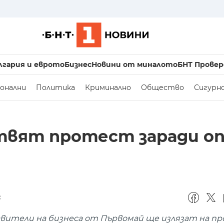
лгария и еврото
Бизнес
Новини от миналото
БНТ Провер
онални
Политика
Криминално
Общество
Сигурн
твят протест заради оп
с
ители на бизнеса от Първомай ще излязат на пр