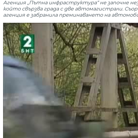
Агенция „Пътна инфраструктура“ не започне неза
който свързва града с две автомагистрали. Съ
агенция е забранила преминаването на автомоби