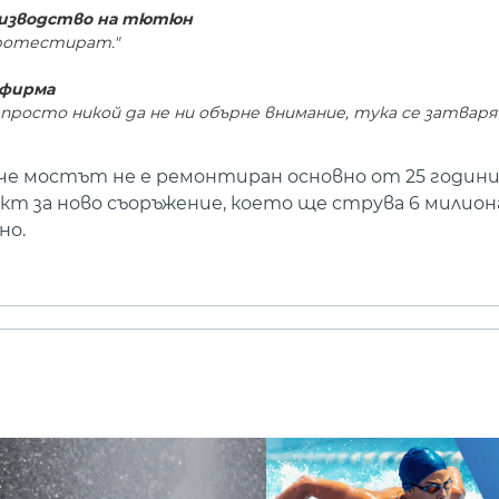
роизводство на тютюн
протестират."
 фирма
просто никой да не ни обърне внимание, тука се затваря
е мостът не е ремонтиран основно от 25 години,
 за ново съоръжение, което ще струва 6 милиона 
но.