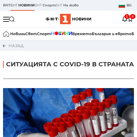
БНТ
БНТ
НОВИНИ
БНТ
Спорт
БНТ
На живо
BG
1
0
Новини
Свят
Спорт
Времето
България и еврото
Би
НАЗАД
СИТУАЦИЯТА С COVID-19 В СТРАНАТА