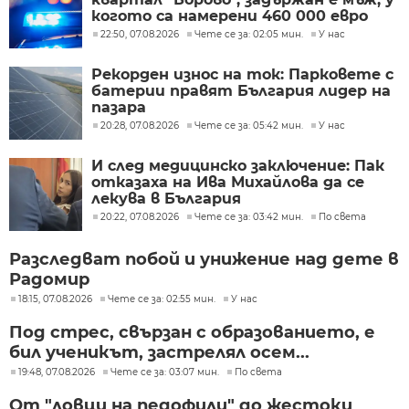
когото са намерени 460 000 евро
22:50, 07.08.2026
Чете се за: 02:05 мин.
У нас
Рекорден износ на ток: Парковете с
батерии правят България лидер на
пазара
20:28, 07.08.2026
Чете се за: 05:42 мин.
У нас
И след медицинско заключение: Пак
отказаха на Ива Михайлова да се
лекува в България
20:22, 07.08.2026
Чете се за: 03:42 мин.
По света
Разследват побой и унижение над дете в
Радомир
18:15, 07.08.2026
Чете се за: 02:55 мин.
У нас
Под стрес, свързан с образованието, е
бил ученикът, застрелял осем...
19:48, 07.08.2026
Чете се за: 03:07 мин.
По света
От "ловци на педофили" до жестоки