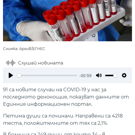
Снимка: Архив/БГНЕС
Слушай новината
-00:59
Play
Mute
Setti
91 са новите случаи на COVID-19 у нас за
последното денонощие, показват данните от
Единния информационен портал.
Петима души са починали. Направени са 4218
теста, положителните от тях са 2,1%.
В болница са 249 души, от които 34 - в