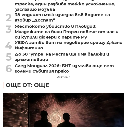
треска, един развива тежко усложнение,
засягащо мозъка
2
38-годишен мъж изчезна във водите на
язовир „Доспат“
3
Жестокото убийство в Пловдив:
Младежите са били Георги повече от час и
си купили дюнери с парите му
4
УЕФА готви вот на недоверие срещу Джани
Инфантино
5
До 38° утре, на места ще има валежи и
гръмотевици
6
След Мондиал 2026: БНТ излъчва още пет
големи събития пряко
Реклама
ОЩЕ ОТ: ОЩЕ