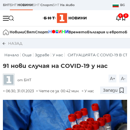
БНТ
БНТ
НОВИНИ
БНТ
Спорт
БНТ
На живо
BG
0
0
Новини
Свят
Спорт
Времето
България и еврото
Би
НАЗАД
Начало
Още
Здраве
У нас
СИТУАЦИЯТА С COVID-19 В СТ
91 нови случая на COVID-19 у нас
A+
A-
БНТ
от
Запази
06:30, 31.01.2023
Чете се за: 00:42 мин.
У нас