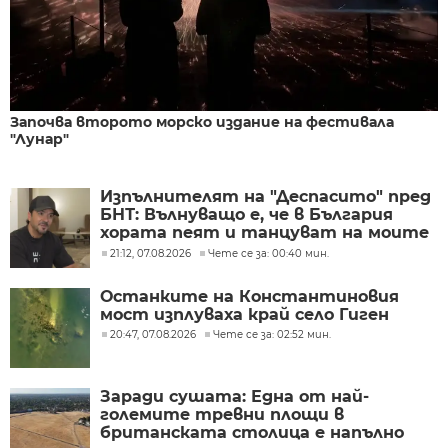
Започва второто морско издание на фестивала
"Лунар"
Изпълнителят на "Деспасито" пред
БНТ: Вълнуващо е, че в България
хората пеят и танцуват на моите
песни
21:12, 07.08.2026
Чете се за: 00:40 мин.
Останките на Константиновия
мост изплуваха край село Гиген
20:47, 07.08.2026
Чете се за: 02:52 мин.
Заради сушата: Една от най-
големите тревни площи в
британската столица е напълно