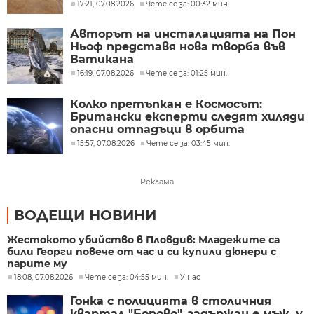
изгоряла
17:21, 07.08.2026
Чете се за: 00:32 мин.
Авторът на инсталацията на Пон
Ньоф представя нова творба във
Ватикана
16:19, 07.08.2026
Чете се за: 01:25 мин.
Колко претъпкан е Космосът:
Британски експерти следят хиляди
опасни отпадъци в орбита
15:57, 07.08.2026
Чете се за: 03:45 мин.
Реклама
ВОДЕЩИ НОВИНИ
Жестокото убийство в Пловдив: Младежите са
били Георги повече от час и си купили дюнери с
парите му
18:08, 07.08.2026
Чете се за: 04:55 мин.
У нас
Гонка с полицията в столичния
квартал "Борово", задържан е мъж, у