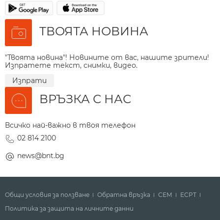
ТВОЯТА НОВИНА
"Твоята новина"! Новините от вас, нашите зрители!
Изпратете текст, снимки, видео.
Изпрати
ВРЪЗКА С НАС
Всичко най-важно в твоя телефон
02 814 2100
news@bnt.bg
Общи условия за ползване
Обратна връзка
СЕМ
ECPT
Политика за защита на личните данни