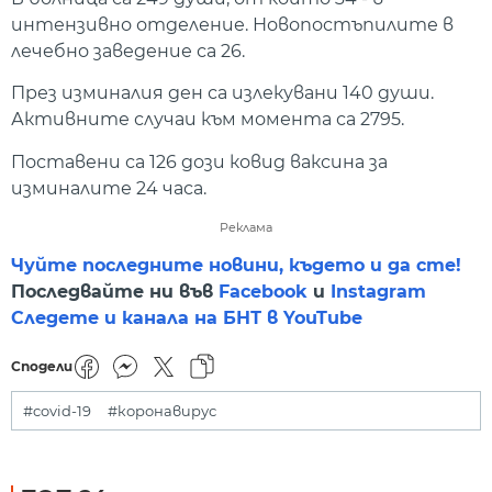
интензивно отделение. Новопостъпилите в
лечебно заведение са 26.
През изминалия ден са излекувани 140 души.
Активните случаи към момента са 2795.
Поставени са 126 дози ковид ваксина за
изминалите 24 часа.
Реклама
Чуйте последните новини, където и да сте!
Последвайте ни във
Facebook
и
Instagram
Следете и канала на БНТ в YouTube
Сподели
#covid-19
#коронавирус