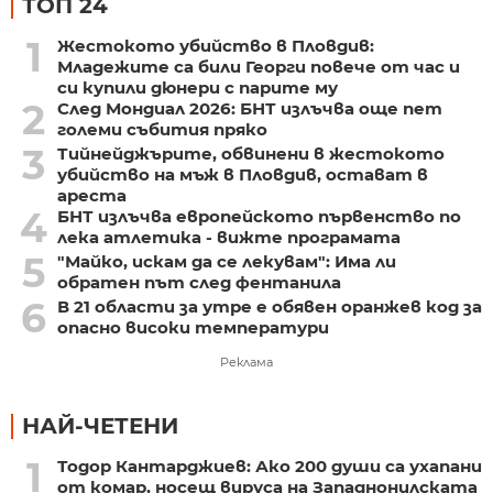
ТОП 24
1
Жестокото убийство в Пловдив:
Младежите са били Георги повече от час и
си купили дюнери с парите му
2
След Мондиал 2026: БНТ излъчва още пет
големи събития пряко
3
Тийнейджърите, обвинени в жестокото
убийство на мъж в Пловдив, остават в
ареста
4
БНТ излъчва европейското първенство по
лека атлетика - вижте програмата
5
"Майко, искам да се лекувам": Има ли
обратен път след фентанила
6
В 21 области за утре е обявен оранжев код за
опасно високи температури
Реклама
НАЙ-ЧЕТЕНИ
1
Тодор Кантарджиев: Ако 200 души са ухапани
от комар, носещ вируса на Западнонилската