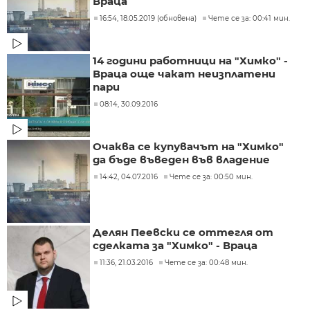
Враца
16:54, 18.05.2019 (обновена)
Чете се за: 00:41 мин.
14 години работници на "Химко" -
Враца още чакат неизплатени
пари
08:14, 30.09.2016
Очаква се купувачът на "Химко"
да бъде въведен във владение
14:42, 04.07.2016
Чете се за: 00:50 мин.
Делян Пеевски се оттегля от
сделката за "Химко" - Враца
11:36, 21.03.2016
Чете се за: 00:48 мин.