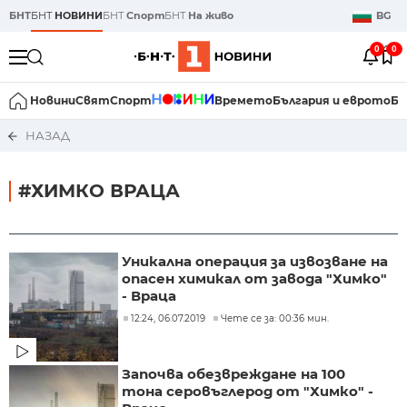
БНТ
БНТ
НОВИНИ
БНТ
Спорт
БНТ
На живо
BG
0
0
Новини
Свят
Спорт
Времето
България и еврото
Би
НАЗАД
#ХИМКО ВРАЦА
Уникална операция за извозване на
опасен химикал от завода "Химко"
- Враца
12:24, 06.07.2019
Чете се за: 00:36 мин.
Започва обезвреждане на 100
тона серовъглерод от "Химко" -