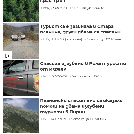
край Трън
16:17, 28.05.2024
Чете се за: 02:00 мин.
Туристка е загинала в Стара
планина, други двама са спасени
11:15, 11.11.2023 (обновена)
Чете се за: 02:17 мин.
Спасиха изгубени в Рила туристи
от Израел
16:44, 27.07.2021
Чете се за: 01:20 мин.
Планински спасители са оказали
помощ на двама изгубени
туристи в Пирин
15:51, 14.07.2021
Чете се за: 00:50 мин.