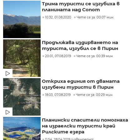
Трима туристи се изгубиха в
планината над Сопот
10:32, 01.08.2020
Чете се за: 00:07 мин.
Продължава издирването на
туриста, изгубил се в Пирин
20:01, 07.08.2019
Чете се за: 00:39 мин.
Откриха единия от двамата
изгубени туристи в Пирин
18:03, 07.08.2019
Чете се за: 00:29 мин.
Планински спасители помогнаха
на израелски туристи край
Рилските езера
11:54, 28.04.2019 (извънредно)