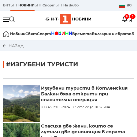
БНТ
БНТ
НОВИНИ
БНТ
Спорт
БНТ
На живо
BG
6
0
Новини
Свят
Спорт
Времето
България и еврото
Би
НАЗАД
#ИЗГУБЕНИ ТУРИСТИ
Изгубени туристи в Котленския
Балкан бяха открити при
спасителна операция
13:43, 29.05.2024
Чете се за: 01:52 мин.
Спасиха две жени, които се
лутали две денонощия в гората