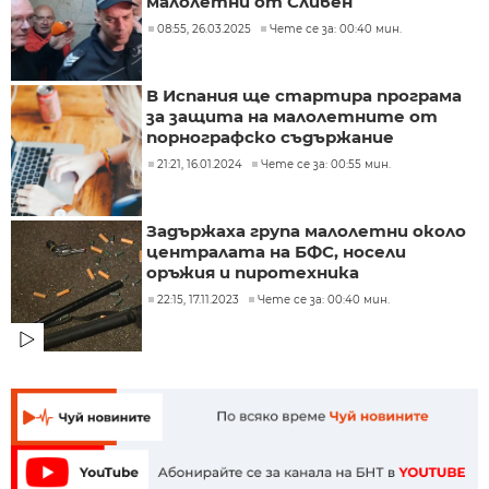
малолетни от Сливен
08:55, 26.03.2025
Чете се за: 00:40 мин.
В Испания ще стартира програма
за защита на малолетните от
порнографско съдържание
21:21, 16.01.2024
Чете се за: 00:55 мин.
Задържаха група малолетни около
централата на БФС, носели
оръжия и пиротехника
22:15, 17.11.2023
Чете се за: 00:40 мин.