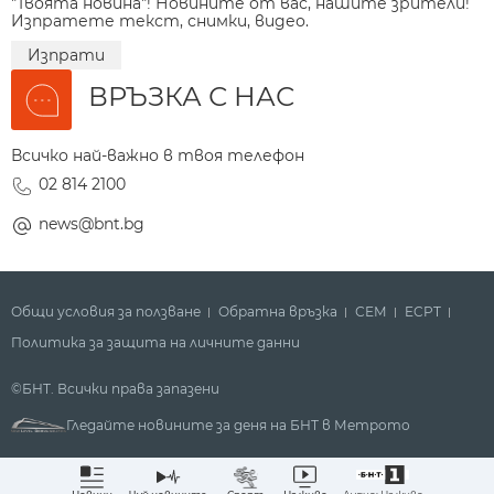
"Твоята новина"! Новините от вас, нашите зрители!
Изпратете текст, снимки, видео.
Изпрати
ВРЪЗКА С НАС
Всичко най-важно в твоя телефон
02 814 2100
news@bnt.bg
Общи условия за ползване
Обратна връзка
СЕМ
ECPT
Политика за защита на личните данни
©БНТ. Всички права запазени
Гледайте новините за деня на БНТ в Метрото