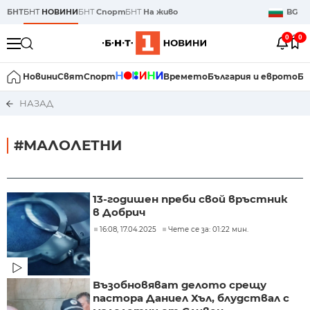
БНТ
БНТ
НОВИНИ
БНТ
Спорт
БНТ
На живо
BG
0
0
Новини
Свят
Спорт
Времето
България и еврото
Би
НАЗАД
#МАЛОЛЕТНИ
13-годишен преби свой връстник
в Добрич
16:08, 17.04.2025
Чете се за: 01:22 мин.
Възобновяват делото срещу
пастора Даниел Хъл, блудствал с