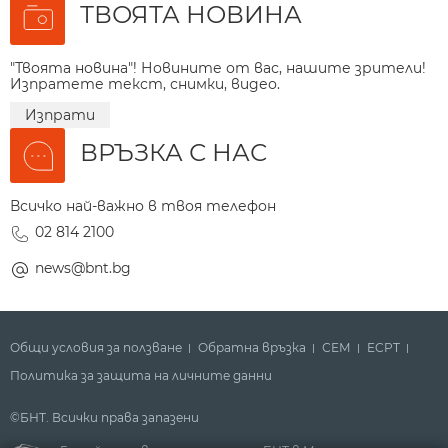
ТВОЯТА НОВИНА
"Твоята новина"! Новините от вас, нашите зрители!
Изпратете текст, снимки, видео.
Изпрати
ВРЪЗКА С НАС
Всичко най-важно в твоя телефон
02 814 2100
news@bnt.bg
Общи условия за ползване
Обратна връзка
СЕМ
ECPT
Политика за защита на личните данни
©БНТ. Всички права запазени