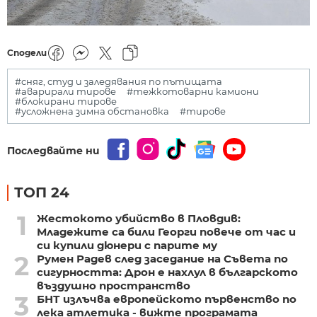
Сподели
#сняг, студ и заледявания по пътищата
#аварирали тирове
#тежкотоварни камиони
#блокирани тирове
#усложнена зимна обстановка
#тирове
Последвайте ни
ТОП 24
1
Жестокото убийство в Пловдив:
Младежите са били Георги повече от час и
си купили дюнери с парите му
2
Румен Радев след заседание на Съвета по
сигурността: Дрон е нахлул в българското
въздушно пространство
3
БНТ излъчва европейското първенство по
лека атлетика - вижте програмата