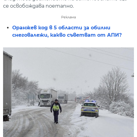
се освобождава поетапно.
Реклама
Оранжев код в 5 области за обилни
снеговалежи, какво съветват от АПИ?