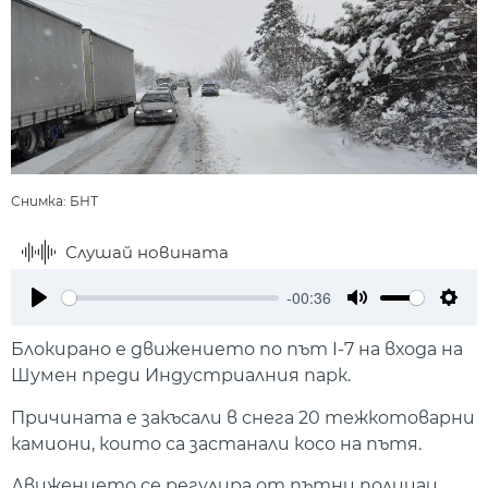
Снимка: БНТ
Слушай новината
-00:36
Play
Mute
Setti
Блокирано е движението по път I-7 на входа на
Шумен преди Индустриалния парк.
Причината е закъсали в снега 20 тежкотоварни
камиони, които са застанали косо на пътя.
Движението се регулира от пътни полицаи.