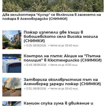
Два хеликоптера "Кугър" се включиха в гасенето на
пожара в Асеновградско (СНИМКИ)
Пожар изпепели две къщи в
бобошевското село Висока могила
(СНИМКИ)
13:29, 08.08.2026
Чете се за: 00:40 мин.
Контрол на пътя: Акция на "Пътна
полиция" в Кюстендилско (СНИМКИ)
12:49, 08.08.2026
Чете се за: 01:50 мин.
Затвориха околовръстния път на
Асеновград заради пожар (СНИМКИ)
12:32, 08.08.2026
Чете се за: 00:42 мин.
Камион спука гума в движение и