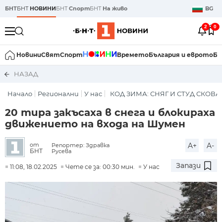
БНТ
БНТ
НОВИНИ
БНТ
Спорт
БНТ
На живо
BG
2
0
Новини
Свят
Спорт
Времето
България и еврото
Би
НАЗАД
Начало
Регионални
У нас
КОД ЗИМА: СНЯГ И СТУД СКОВ
20 тира закъсаха в снега и блокираха
движението на входа на Шумен
A+
A-
от
Репортер: Здравка
БНТ
Русева
Запази
11:08, 18.02.2025
Чете се за: 00:30 мин.
У нас