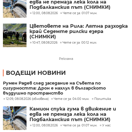
едва не премаза лека кола на
Подбалканския път (СНИМКИ)
12:00, 08.08.2026
Чете се за: 01:07 мин.
Цветовете на Рила: Лятна разходка
край Седемте рилски езера
(СНИМКИ)
10:47, 08.08.2026
Чете се за: 00:12 мин.
Реклама
ВОДЕЩИ НОВИНИ
Румен Радев след заседание на Съвета по
сигурността: Дрон е нахлул в българското
въздушно пространство
12:09, 08.08.2026 (обновена)
Чете се за: 04:00 мин.
Политика
Камион спука гума в движение и
едва не премаза лека кола на
Подбалканския път (СНИМКИ)
12:00, 08.08.2026
Чете се за: 01:07 мин.
У нас