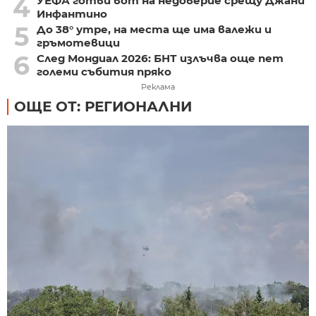
4
УЕФА готви вот на недоверие срещу Джани
Инфантино
5
До 38° утре, на места ще има валежи и
гръмотевици
6
След Мондиал 2026: БНТ излъчва още пет
големи събития пряко
Реклама
ОЩЕ ОТ: РЕГИОНАЛНИ