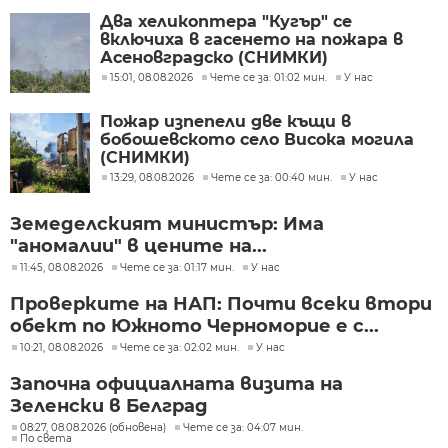
Два хеликоптера "Кугър" се
включиха в гасенето на пожара в
Асеновградско (СНИМКИ)
15:01, 08.08.2026
Чете се за: 01:02 мин.
У нас
Пожар изпепели две къщи в
бобошевското село Висока могила
(СНИМКИ)
13:29, 08.08.2026
Чете се за: 00:40 мин.
У нас
Земеделският министър: Има
"аномалии" в цените на...
11:45, 08.08.2026
Чете се за: 01:17 мин.
У нас
Проверките на НАП: Почти всеки втори
обект по Южното Черноморие е с...
10:21, 08.08.2026
Чете се за: 02:02 мин.
У нас
Започна официалната визита на
Зеленски в Белград
08:27, 08.08.2026 (обновена)
Чете се за: 04:07 мин.
По света