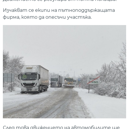
Изчакват се екипи на пътноподдържащата
фирма, която да опесъчи участъка.
След това движението на автомобилите ще