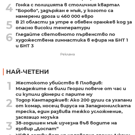
4
Гонка с полицията в столичния квартал
"Борово", задържан е мъж, у когото са
намерени дрога и 460 000 евро
5
В 21 области за утре е обявен оранжев код за
опасно високи температури
6
Гледайте световното първенство по
художествена гимнастика в ефира на БНТ 1
и БНТ 3
Реклама
НАЙ-ЧЕТЕНИ
1
Жестокото убийство в Пловдив:
Младежите са били Георги повече от час и
си купили дюнери с парите му
2
Тодор Кантарджиев: Ако 200 души са ухапани
от комар, носещ вируса на Западнонилската
треска, един развива тежко усложнение,
засягащо мозъка
3
38-годишен мъж изчезна във водите на
язовир „Доспат“