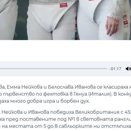
-01:17
M
а, Емма Нейкова и Белослава Иванова се класираха 
първенство по фехтовка в Генуа (Италия). В кон
ха много добра игра и борбен дух.
 Нейкова и Иванова победиха Великобритания с 45
ха пред поставените под №1 в световната рангл
ие на местата от 5 до 8 сабльорките ни отстъпих