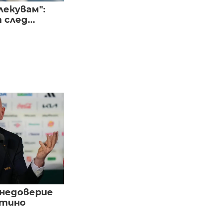
лекувам":
след...
 недоверие
нтино