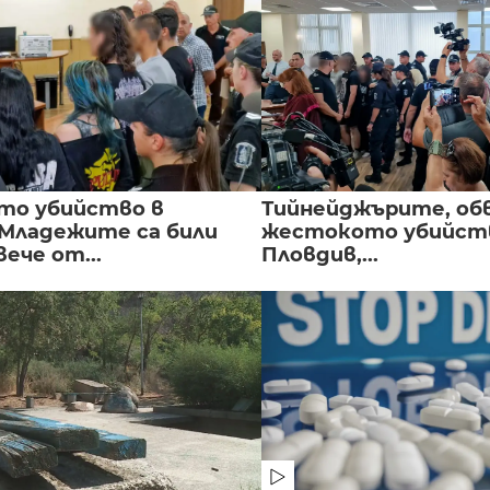
то убийство в
Тийнейджърите, об
 Младежите са били
жестокото убийств
вече от...
Пловдив,...