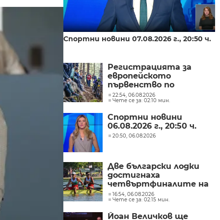
Спортни новини 07.08.2026 г., 20:50 ч.
Регистрацията за
европейското
първенство по
спускане на Витоша
22:54, 06.08.2026
Чете се за: 02:10 мин.
приключи
Спортни новини
06.08.2026 г., 20:50 ч.
20:50, 06.08.2026
Две български лодки
достигнаха
четвъртфиналите на
световното
16:54, 06.08.2026
Чете се за: 02:15 мин.
първенство по гребане
в Пловдив
Йоан Величков ще