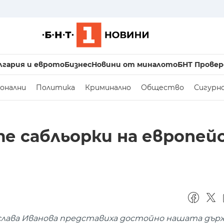
лгария и еврото
Бизнес
Новини от миналото
БНТ Провер
онални
Политика
Криминално
Общество
Сигурн
те сабльорки на европе
ослава Иванова представиха достойно нашата държ