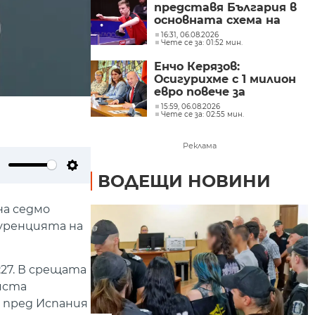
представя България в
основната схема на
WTT Contender
16:31, 06.08.2026
Чете се за: 01:52 мин.
Panagyurishte 2026
Енчо Керязов:
Осигурихме с 1 милион
евро повече за
младежките политики
15:59, 06.08.2026
Чете се за: 02:55 мин.
Реклама
ВОДЕЩИ НОВИНИ
ute
Settings
на седмо
куренцията на
:27. В срещата
иста
а пред Испания