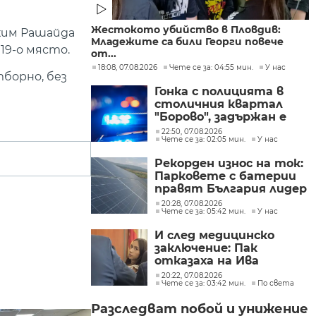
Жестокото убийство в Пловдив:
хим Рашайда
Младежите са били Георги повече
19-о място.
от...
18:08, 07.08.2026
Чете се за: 04:55 мин.
У нас
борно, без
Гонка с полицията в
столичния квартал
"Борово", задържан е
мъж, у когото са
22:50, 07.08.2026
Чете се за: 02:05 мин.
У нас
намерени 460 000 евро
Рекорден износ на ток:
Парковете с батерии
правят България лидер
на пазара
20:28, 07.08.2026
Чете се за: 05:42 мин.
У нас
И след медицинско
заключение: Пак
отказаха на Ива
Михайлова да се лекува
20:22, 07.08.2026
Чете се за: 03:42 мин.
По света
в България
Разследват побой и унижение