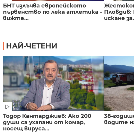
БНТ излъчва европейското
Жестоко
първенство по лека атлетика -
Пловдив:
вижте...
искане за.
НАЙ-ЧЕТЕНИ
Тодор Кантарджиев: Ако 200
38-годиш
души са ухапани от комар,
водите н
носещ вируса...