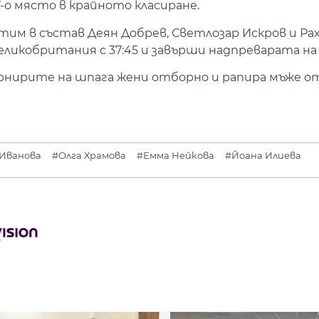
 7-о място в крайното класиране.
им в състав Деян Добрев, Светлозар Искров и Ра
ликобритания с 37:45 и завърши надпреварата на 
нирите на шпага жени отборно и рапира мъже от
 Иванова
#Олга Храмова
#Емма Нейкова
#Йоана Илиева