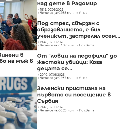
над дете в Радомир
18:15, 07.08.2026
Чете се за: 02:55 мин.
У нас
Под стрес, свързан с
образованието, е бил
ученикът, застрелял осем...
19:48, 07.08.2026
Чете се за: 03:07 мин.
По света
винени в
От "ловци на педофили" до
о на мъж в
жестоки убийци: Кога
децата се...
20:10, 07.08.2026
Чете се за: 02:37 мин.
У нас
Зеленски пристигна на
първото си посещение в
Сърбия
21:46, 07.08.2026
Чете се за: 00:25 мин.
По света