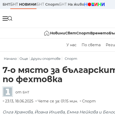
БНТ
БНТ
НОВИНИ
БНТ
Спорт
БНТ
На живо
Новини
Свят
Спорт
Времето
Бъ
У нас
По света
Реги
Начало
Още
Други спортове
Спорт
7-о място за български
по фехтовка
от
БНТ
23:13, 18.06.2025
Чете се за: 01:15 мин.
Спорт
Олга Храмова, Йоана Илиева, Емма Нейкова и Бел