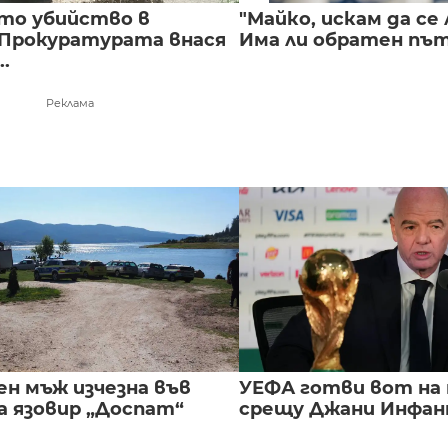
то убийство в
"Майко, искам да се 
 Прокуратурата внася
Има ли обратен път 
..
Реклама
ен мъж изчезна във
УЕФА готви вот на
а язовир „Доспат“
срещу Джани Инфа