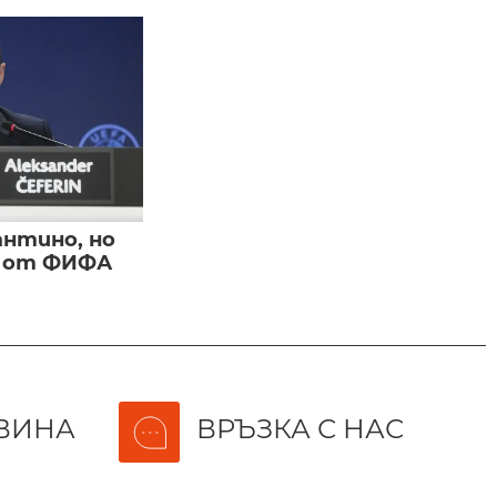
нтино, но
и от ФИФА
ВИНА
ВРЪЗКА С НАС