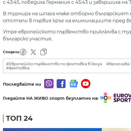
с 43:45, победиха Германия с 45:43 и завършиха на
В турнира на шпага мъже отборно българският т
отстъпи в първия кръг на елиминациите пред Ве
Утре европейското първенство приключва с тур
българско участие.
Сподели
#Европейско първенство по фехтовка в Генуа
#Белослава
#фехтовка
Последвайте ни
Гледайте НА ЖИВО спорт безплатно на:
ТОП 24