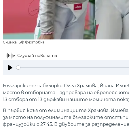
Снимка: БФ Фехтовка
Слушай новината
Play
Българските сабльорки Олга Храмова, Йоана Илиев
място в отборната надпревара на европейското 
13 отбора от 13 държави нашите момичета показа
В първия кръг от елиминациите Храмова, Илиева,
за място на полуфиналите българките отстъпи
французойки с 27:45. В двубоите за разпределен