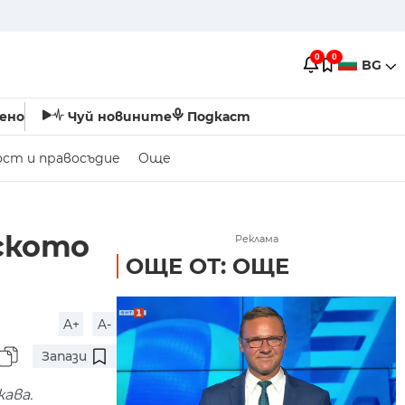
0
0
BG
ено
Чуй новините
Подкаст
ост и правосъдие
Още
йското
Реклама
ОЩЕ ОТ: ОЩЕ
A+
A-
Запази
ава.