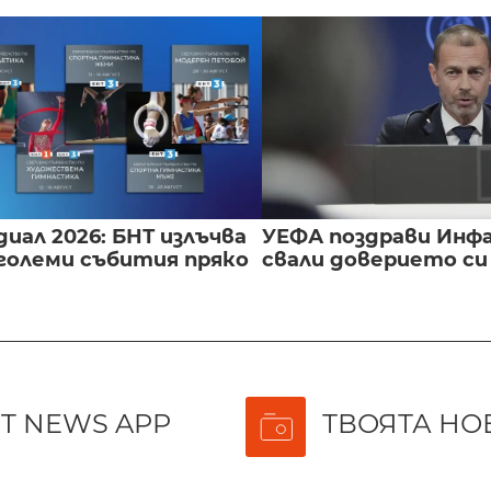
иал 2026: БНТ излъчва
УЕФА поздрави Инфа
големи събития пряко
свали доверието с
T NEWS APP
ТВОЯТА НО