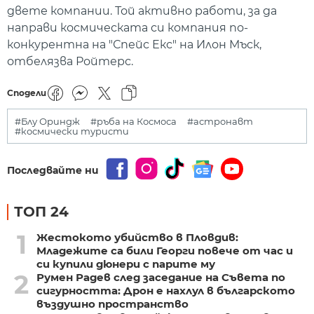
двете компании. Той активно работи, за да
направи космическата си компания по-
конкурентна на "Спейс Екс" на Илон Мъск,
отбелязва Ройтерс.
Сподели
#Блу Ориндж
#ръба на Космоса
#астронавт
#космически туристи
Последвайте ни
ТОП 24
1
Жестокото убийство в Пловдив:
Младежите са били Георги повече от час и
си купили дюнери с парите му
2
Румен Радев след заседание на Съвета по
сигурността: Дрон е нахлул в българското
въздушно пространство