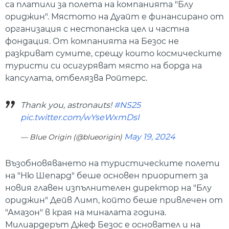
са платили за полета на компанията "Блу
ориджин". Мястото на Дуайт е финансирано от
организация с нестопанска цел и частна
фондация. От компанията на Безос не
разкриват сумите, срещу които космическите
туристи си осигуряват място на борда на
капсулата, отбелязва Ройтерс.
Thank you, astronauts!
#NS25
pic.twitter.com/wYseWxmDsI
May 19, 2024
— Blue Origin (@blueorigin)
Възобновяването на туристическите полети
на "Ню Шепард" беше основен приоритет за
новия главен изпълнителен директор на "Блу
ориджин" Дейв Лимп, който беше привлечен от
"Амазон" в края на миналата година.
Милиардерът Джеф Безос е основател и на