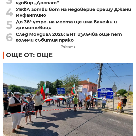
язовир „Доспат“
4
УЕФА готви вот на недоверие срещу Джани
Инфантино
5
До 38° утре, на места ще има валежи и
гръмотевици
6
След Мондиал 2026: БНТ излъчва още пет
големи събития пряко
Реклама
ОЩЕ ОТ: ОЩЕ