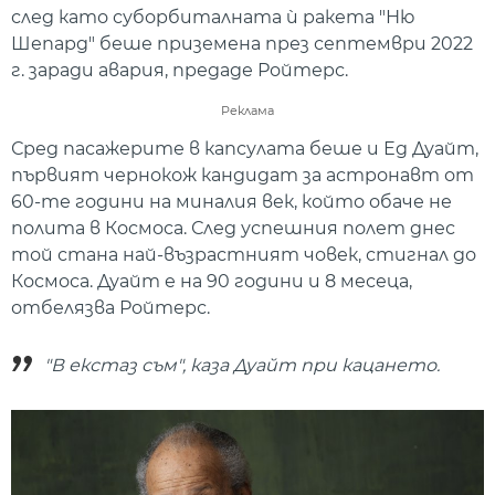
след като суборбиталната ѝ ракета "Ню
Шепард" беше приземена през септември 2022
г. заради авария, предаде Ройтерс.
Реклама
Сред пасажерите в капсулата беше и Ед Дуайт,
първият чернокож кандидат за астронавт от
60-те години на миналия век, който обаче не
полита в Космоса. След успешния полет днес
той стана най-възрастният човек, стигнал до
Космоса. Дуайт е на 90 години и 8 месеца,
отбелязва Ройтерс.
"В екстаз съм", каза Дуайт при кацането.