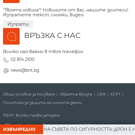
"Твоята новина"! Новините от вас, нашите зрители!
Изпратете текст, снимки, видео.
Изпрати
ВРЪЗКА С НАС
Всичко най-важно в твоя телефон
02 814 2100
news@bnt.bg
Общи условия за ползване
Обратна връзка
СЕМ
ECPT
Политика за защита на личните данни
©БНТ. Всички права запазени
Гледайте новините за деня на БНТ в Метрото
 ЗАСЕДАНИЕ НА СЪВЕТА ПО СИГУРНОСТТА: ДРОН Е НАХЛУ
ИЗВЪНРЕДНО