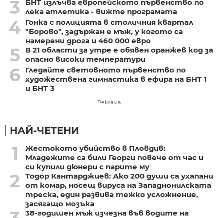
3
БНТ излъчва европейското първенство по
лека атлетика - вижте програмата
4
Гонка с полицията в столичния квартал
"Борово", задържан е мъж, у когото са
намерени дрога и 460 000 евро
5
В 21 области за утре е обявен оранжев код за
опасно високи температури
6
Гледайте световното първенство по
художествена гимнастика в ефира на БНТ 1
и БНТ 3
Реклама
НАЙ-ЧЕТЕНИ
1
Жестокото убийство в Пловдив:
Младежите са били Георги повече от час и
си купили дюнери с парите му
2
Тодор Кантарджиев: Ако 200 души са ухапани
от комар, носещ вируса на Западнонилската
треска, един развива тежко усложнение,
засягащо мозъка
3
38-годишен мъж изчезна във водите на