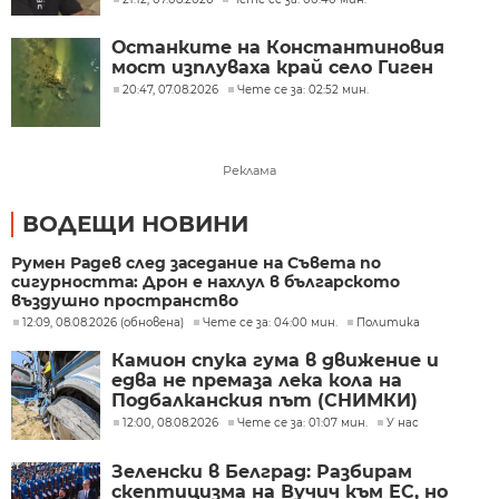
Останките на Константиновия
мост изплуваха край село Гиген
20:47, 07.08.2026
Чете се за: 02:52 мин.
Реклама
ВОДЕЩИ НОВИНИ
Румен Радев след заседание на Съвета по
сигурността: Дрон е нахлул в българското
въздушно пространство
12:09, 08.08.2026 (обновена)
Чете се за: 04:00 мин.
Политика
Камион спука гума в движение и
едва не премаза лека кола на
Подбалканския път (СНИМКИ)
12:00, 08.08.2026
Чете се за: 01:07 мин.
У нас
Зеленски в Белград: Разбирам
скептицизма на Вучич към ЕС, но