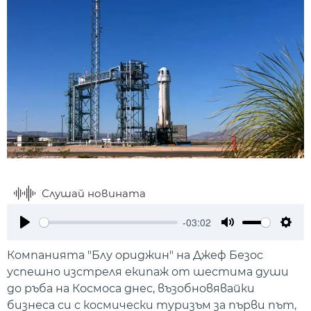
Слушай новината
-03:02
Play
Mute
Setti
Компанията "Блу ориджин" на Джеф Безос
успешно изстреля екипаж от шестима души
до ръба на Космоса днес, възобновявайки
бизнеса си с космически туризъм за първи път,