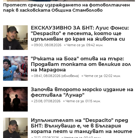
Протест срещу изграждането на фотоволтаичен
парк в хасковската Община Стамболово
ЕКСКЛУЗИВНО ЗА БНТ: Луис Фонси:
"Despacito" е песента, която ще
изпълнявам до края на живота си
09:00, 08.08.2026
Чете се за: 09:42 мин.
"Ръката на Бога" отива на търг:
Продават топката от великия гол
на Марадона
08:41, 08.08.2026 (обновена)
Чете се за: 02:02 мин.
Започва второто морско издание на
фестивала "Лунар"
23:08, 07.08.2026
Чете се за: 01:15 мин.
Изпълнителят на "Despacito" пред
БНТ: Вълнуващо е, че в България
хората пеят и танцуват на моите
песни
21:12, 07.08.2026
Чете се за: 00:40 мин.