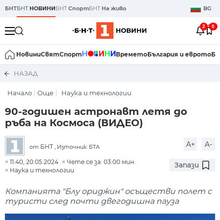
БНТ
БНТ
НОВИНИ
БНТ
Спорт
БНТ
На живо
BG
2
0
Новини
Свят
Спорт
Времето
България и еврото
Би
НАЗАД
Начало
Още
Наука и технологии
90-годишен астронавт летя до
ръба на Космоса (ВИДЕО)
A+
A-
БНТ
от
, Източник: БТА
11:40, 20.05.2024
Чете се за: 03:00 мин.
Запази
Наука и технологии
Компанията "Блу ориджин" осъществи полет с
туристи след почти двегодишна пауза