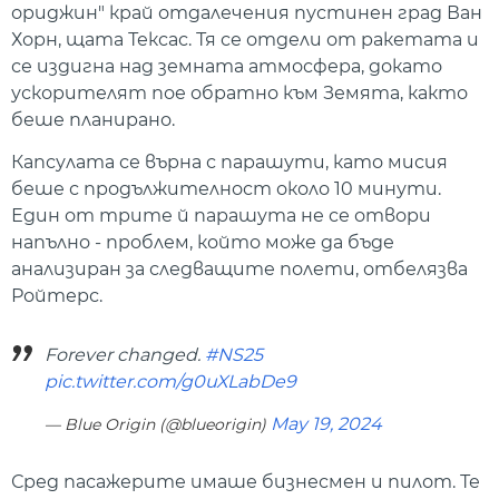
ориджин" край отдалечения пустинен град Ван
Хорн, щата Тексас. Тя се отдели от ракетата и
се издигна над земната атмосфера, докато
ускорителят пое обратно към Земята, както
беше планирано.
Капсулата се върна с парашути, като мисия
беше с продължителност около 10 минути.
Един от трите й парашута не се отвори
напълно - проблем, който може да бъде
анализиран за следващите полети, отбелязва
Ройтерс.
Forever changed.
#NS25
pic.twitter.com/g0uXLabDe9
May 19, 2024
— Blue Origin (@blueorigin)
Сред пасажерите имаше бизнесмен и пилот. Те