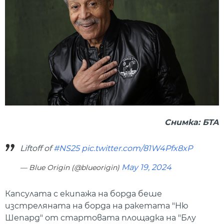
Снимка: БТА
Liftoff of
#NS25
pic.twitter.com/81W4Pfx8xP
May 19, 2024
— Blue Origin (@blueorigin)
Капсулата с екипажа на борда беше
изстреляната на борда на ракетата "Ню
Шепард" от стартовата площадка на "Блу