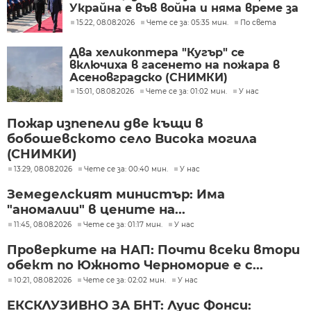
Украйна е във война и няма време за
скептицизъм
15:22, 08.08.2026
Чете се за: 05:35 мин.
По света
Два хеликоптера "Кугър" се
включиха в гасенето на пожара в
Асеновградско (СНИМКИ)
15:01, 08.08.2026
Чете се за: 01:02 мин.
У нас
Пожар изпепели две къщи в
бобошевското село Висока могила
(СНИМКИ)
13:29, 08.08.2026
Чете се за: 00:40 мин.
У нас
Земеделският министър: Има
"аномалии" в цените на...
11:45, 08.08.2026
Чете се за: 01:17 мин.
У нас
Проверките на НАП: Почти всеки втори
обект по Южното Черноморие е с...
10:21, 08.08.2026
Чете се за: 02:02 мин.
У нас
ЕКСКЛУЗИВНО ЗА БНТ: Луис Фонси: