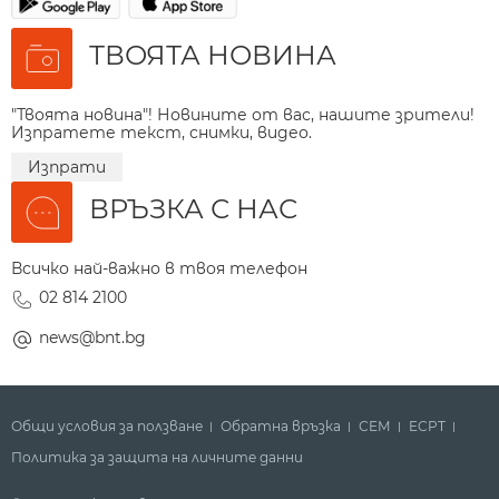
ТВОЯТА НОВИНА
"Твоята новина"! Новините от вас, нашите зрители!
Изпратете текст, снимки, видео.
Изпрати
ВРЪЗКА С НАС
Всичко най-важно в твоя телефон
02 814 2100
news@bnt.bg
Общи условия за ползване
Обратна връзка
СЕМ
ECPT
Политика за защита на личните данни