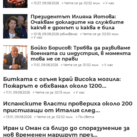
13:27, 09.08.2026
Чете се за: 02:52 мин.
У нас
Президентът Илияна Йотова:
Очаквам докладите на службите
какъв е дронът и каква е била
неговата роля
10:18, 09.08.2026 (обновена)
Чете се за: 02:50 мин.
У нас
Бойко Борисов: Трябва да развиваме
военната си индустрия, в момента
това не се прави
11:51, 09.08.2026
Чете се за: 01:02 мин.
У нас
Битката с огъня край Висока могила:
Пожарът е обхванал около 1200...
11:11, 09.08.2026
Чете се за: 02:15 мин.
У нас
Испанските власти провериха около 200
пристигащи от Италия след...
13:01, 09.08.2026
Чете се за: 02:02 мин.
По света
Иран и Оман са близо до споразумение за
нов временен маршрут през...