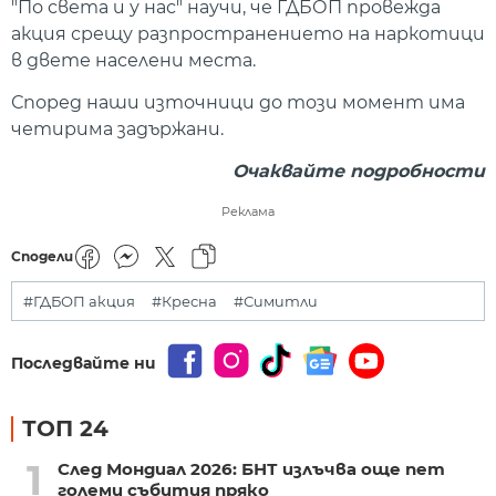
"По света и у нас" научи, че ГДБОП провежда
акция срещу разпространението на наркотици
в двете населени места.
Според наши източници до този момент има
четирима задържани.
Очаквайте подробности
Реклама
Сподели
#ГДБОП акция
#Кресна
#Симитли
Последвайте ни
ТОП 24
1
След Мондиал 2026: БНТ излъчва още пет
големи събития пряко