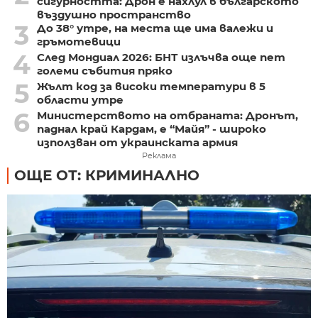
сигурността: Дрон е нахлул в българското
въздушно пространство
3
До 38° утре, на места ще има валежи и
гръмотевици
4
След Мондиал 2026: БНТ излъчва още пет
големи събития пряко
5
Жълт код за високи температури в 5
области утре
6
Министерството на отбраната: Дронът,
паднал край Кардам, е “Майя” - широко
използван от украинската армия
Реклама
ОЩЕ ОТ: КРИМИНАЛНО