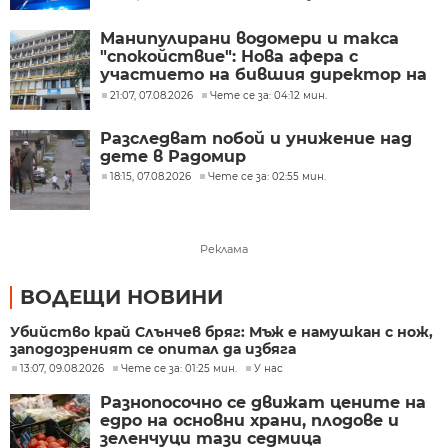
Манипулирани водомери и такса
"спокойствие": Нова афера с
участието на бившия директор на
"ВиК - Бургас"
21:07, 07.08.2026
Чете се за: 04:12 мин.
Разследват побой и унижение над
дете в Радомир
18:15, 07.08.2026
Чете се за: 02:55 мин.
Реклама
ВОДЕЩИ НОВИНИ
Убийство край Слънчев бряг: Мъж е намушкан с нож,
заподозреният се опитал да избяга
13:07, 09.08.2026
Чете се за: 01:25 мин.
У нас
Разнопосочно се движат цените на
едро на основни храни, плодове и
зеленчуци тази седмица