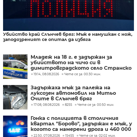
Убийство край Слънчев бряг: Мъж е намушкан с нож,
заподозреният се опитал да избяга
Младеж на 18 г. е задържан за
убийството на чичо си в
димитровградското село Странско
19:14, 08.08.2026
Чете се за: 00:30 мин.
Задържаха мъж за палежа на
луксозен автомобил на Митьо
Очите в Слънчев бряг
17:08, 08.08.2026
8255
Чете се за: 00:50 мин.
Гонка с полицията в столичния
квартал "Борово", задържан е мъж, у
когото са намерени дрога и 460 000
евро
22:50, 07.08.2026
15455
Чете се за: 02:02 мин.