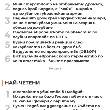
2
Министерството на отбраната: Дронът,
паднал край Кардам, е “Майя” - широко
използван от украинската армия
3
Падналият дрон край Кардам: Украйна увери,
че не е атакувала умишлено България и
обеща разследване
4
Гледайте европейското първенство по
плувни спортове по БНТ 3
5
Бурни политически реакции след
нахлуването на военен дрон във
въздушното ни пространство (ОБЗОР)
6
БНТ излъчва европейското първенство по
лека атлетика - вижте програмата
Реклама
НАЙ-ЧЕТЕНИ
1
Жестокото убийство в Пловдив:
Младежите са били Георги повече от час и
си купили дюнери с парите му
2
Румен Радев след заседание на Съвета по