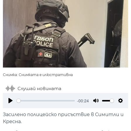
Снимка: Снимката е илюстративна
Слушай новината
-00:24
Play
Mute
Setti
Засилено полицейско присъствие в Симитли и
Кресна.