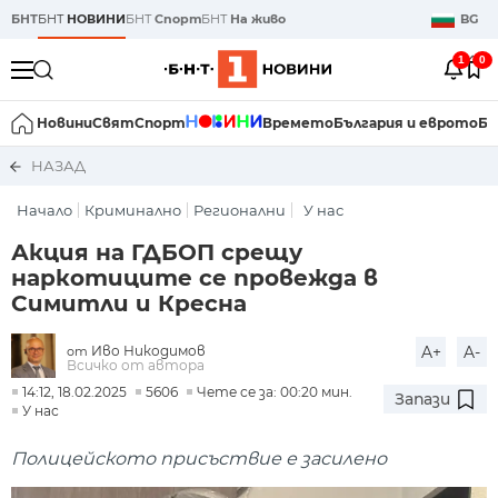
БНТ
БНТ
НОВИНИ
БНТ
Спорт
БНТ
На живо
BG
1
0
Новини
Свят
Спорт
Времето
България и еврото
Би
НАЗАД
Начало
Криминално
Регионални
У нас
Акция на ГДБОП срещу
наркотиците се провежда в
Симитли и Кресна
Иво Никодимов
A+
A-
от
Всичко от автора
14:12, 18.02.2025
5606
Чете се за: 00:20 мин.
Запази
У нас
Полицейското присъствие е засилено