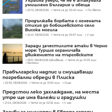
Украйна увери, че не е атакувала
умишлено България и обеща
разследване
20:13, 08.08.2026
Чете се за: 00:40 мин.
По света
Продължава борбата с огнената
стихия до бобошевското село
Висока могила
22:41, 08.08.2026
Чете се за: 00:57 мин.
У нас
Заради зачестилите атаки в Черно
море: Турция ограничава
движението на търговските
кораби
18:01, 08.08.2026 (обновена)
Чете се за: 01:05 мин.
Балкани
Прабългарски надпис и смущаващи
погребални обреди в Плиска
20:30, 08.08.2026
Чете се за: 13:05 мин.
Още
Предстои леко захлаждане, на места
утре ще има валежи и градушки
21:24, 08.08.2026
Чете се за: 02:32 мин.
У нас
Загуби за милиарди в Европа заради