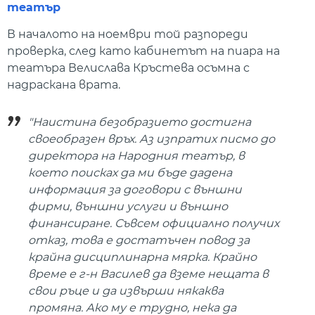
театър
В началото на ноември той разпореди
проверка, след като кабинетът на пиара на
театъра Велислава Кръстева осъмна с
надраскана врата.
"Наистина безобразието достигна
своеобразен връх. Аз изпратих писмо до
директора на Народния театър, в
което поисках да ми бъде дадена
информация за договори с външни
фирми, външни услуги и външно
финансиране. Съвсем официално получих
отказ, това е достатъчен повод за
крайна дисциплинарна мярка. Крайно
време е г-н Василев да вземе нещата в
свои ръце и да извърши някаква
промяна. Ако му е трудно, нека да