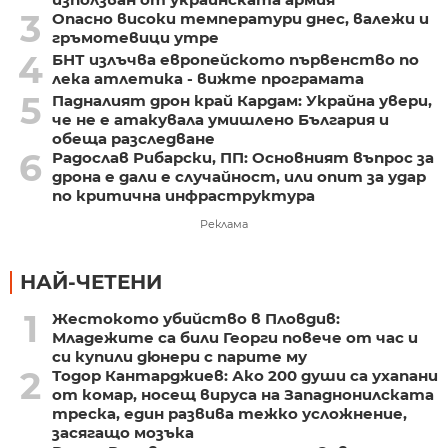
3
Опасно високи температури днес, валежи и
гръмотевици утре
4
БНТ излъчва европейското първенство по
лека атлетика - вижте програмата
5
Падналият дрон край Кардам: Украйна увери,
че не е атакувала умишлено България и
обеща разследване
6
Радослав Рибарски, ПП: Основният въпрос за
дрона е дали е случайност, или опит за удар
по критична инфраструктура
Реклама
НАЙ-ЧЕТЕНИ
1
Жестокото убийство в Пловдив:
Младежите са били Георги повече от час и
си купили дюнери с парите му
2
Тодор Кантарджиев: Ако 200 души са ухапани
от комар, носещ вируса на Западнонилската
треска, един развива тежко усложнение,
засягащо мозъка