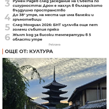
3
Румен Радев след заседание на Съвета по
сигурността: Дрон е нахлул в българското
въздушно пространство
4
До 38° утре, на места ще има валежи и
гръмотевици
5
След Мондиал 2026: БНТ излъчва още пет
големи събития пряко
6
Жълт код за високи температури в 5
области утре
Реклама
ОЩЕ ОТ: КУЛТУРА