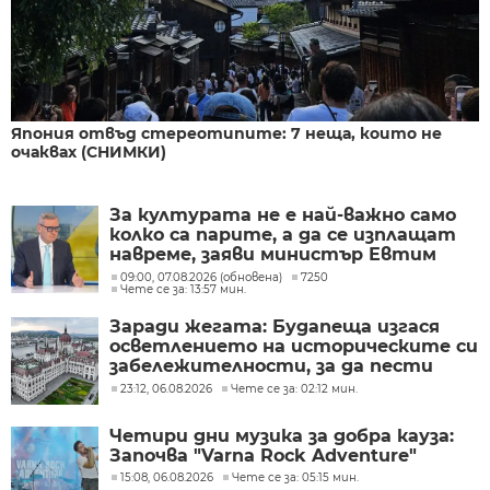
Япония отвъд стереотипите: 7 неща, които не
очаквах (СНИМКИ)
За културата не е най-важно само
колко са парите, а да се изплащат
навреме, заяви министър Евтим
Милошев
09:00, 07.08.2026 (обновена)
7250
Чете се за: 13:57 мин.
Заради жегата: Будапеща изгася
осветлението на историческите си
забележителности, за да пести
енергия
23:12, 06.08.2026
Чете се за: 02:12 мин.
Четири дни музика за добра кауза:
Започва "Varna Rock Adventure"
15:08, 06.08.2026
Чете се за: 05:15 мин.