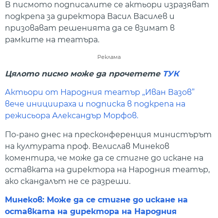
В писмото подписалите се актьори изразяват
подкрепа за директора Васил Василев и
призовават решенията да се взимат в
рамките на театъра.
Реклама
Цялото писмо може да прочетете
ТУК
Актьори от Народния театър „Иван Вазов”
вече инициираха и подписка в подкрепа на
режисьора Александър Морфов.
По-рано днес на пресконференция министърът
на културата проф. Велислав Минеков
коментира, че може да се стигне до искане на
оставката на директора на Народния театър,
ако скандалът не се разреши.
Минеков: Може да се стигне до искане на
оставката на директора на Народния