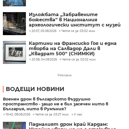
Изложбата „Забравените
божества“ в Националния
археологически институт с музей
при БАН
20:57, 05.08.2026
Чете се за: 03:02 мин.
Картини на Франсиско Гоя и една
творба на Салвадор Дали в
„Квадрат 500“ (СНИМКИ)
20:58, 04.08.2026
Чете се за: 02:02 мин.
Реклама
ВОДЕЩИ НОВИНИ
Военен дрон в българското въздушно
пространство - защо не е бил засечен нито в
България, нито в Румъния?
19:45, 08.08.2026
Чете се за: 03:27 мин.
У нас
Падналият дрон край Кардам: