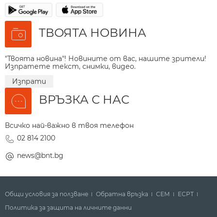
ТВОЯТА НОВИНА
"Твоята новина"! Новините от вас, нашите зрители!
Изпратете текст, снимки, видео.
Изпрати
ВРЪЗКА С НАС
Всичко най-важно в твоя телефон
02 814 2100
news@bnt.bg
Общи условия за ползване
Обратна връзка
СЕМ
ECPT
Политика за защита на личните данни