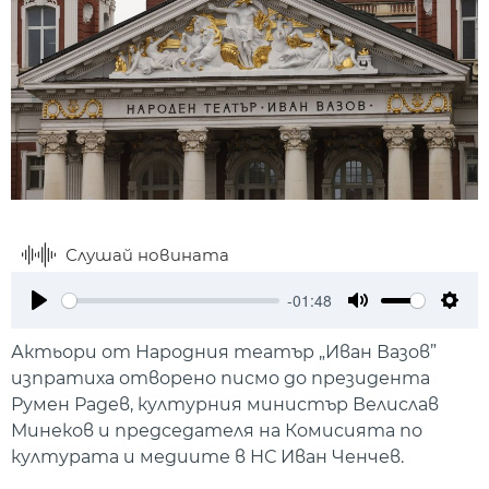
Слушай новината
-01:48
Play
Mute
Setti
Актьори от Народния театър „Иван Вазов”
изпратиха отворено писмо до президента
Румен Радев, културния министър Велислав
Минеков и председателя на Комисията по
културата и медиите в НС Иван Ченчев.