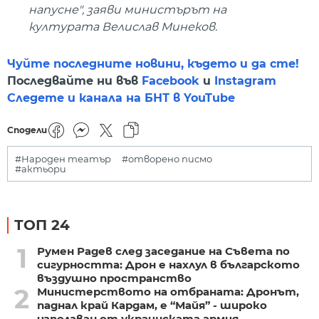
напусне", заяви министърът на
културата Велислав Минеков.
Чуйте последните новини, където и да сте!
Последвайте ни във
Facebook
и
Instagram
Следете и канала на БНТ в YouTube
Сподели
#Народен театър
#отворено писмо
#актьори
ТОП 24
1
Румен Радев след заседание на Съвета по
сигурността: Дрон е нахлул в българското
въздушно пространство
2
Министерството на отбраната: Дронът,
паднал край Кардам, е “Майя” - широко
използван от украинската армия