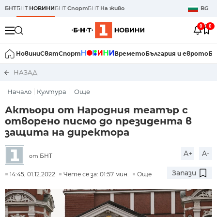
БНТ
БНТ
НОВИНИ
БНТ
Спорт
БНТ
На живо
BG
0
0
Новини
Свят
Спорт
Времето
България и еврото
Би
НАЗАД
Начало
Култура
Още
Актьори от Народния театър с
отворено писмо до президента в
защита на директора
A+
A-
БНТ
от
Запази
14:45, 01.12.2022
Чете се за: 01:57 мин.
Още