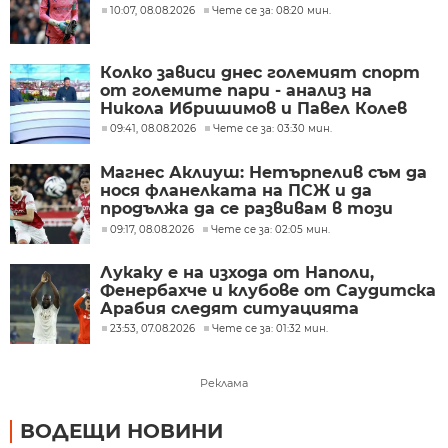
10:07, 08.08.2026
Чете се за: 08:20 мин.
Колко зависи днес големият спорт
от големите пари - анализ на
Никола Ибришимов и Павел Колев
09:41, 08.08.2026
Чете се за: 03:30 мин.
Магнес Аклиуш: Нетърпелив съм да
нося фланелката на ПСЖ и да
продължа да се развивам в този
велик клуб
09:17, 08.08.2026
Чете се за: 02:05 мин.
Лукаку е на изхода от Наполи,
Фенербахче и клубове от Саудитска
Арабия следят ситуацията
23:53, 07.08.2026
Чете се за: 01:32 мин.
Реклама
ВОДЕЩИ НОВИНИ