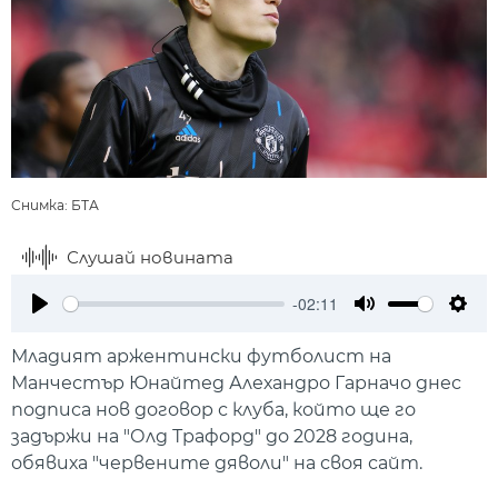
Снимка: БТА
Слушай новината
-02:11
Play
Mute
Setti
Младият аржентински футболист на
Манчестър Юнайтед Алехандро Гарначо днес
подписа нов договор с клуба, който ще го
задържи на "Олд Трафорд" до 2028 година,
обявиха "червените дяволи" на своя сайт.