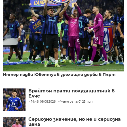
Интер надви Ювентус в зрелищно дерби в Пърт
Брайтън прати полузащитник в
Елче
14:46, 08.08.2026
Чете се за: 01:25 мин.
Сериозно значение, но не и сериозна
цена