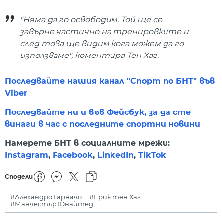
"Няма да го освободим. Той ще се
завърне частично на тренировките и
след това ще видим кога можем да го
използваме", коментира Тен Хаг.
Последвайте нашия канал "Спорт по БНТ" във
Viber
Последвайте ни и във Фейсбук, за да сте
винаги в час с последните спортни новини
Намерете БНТ в социалните мрежи:
Instagram
,
Facebook
,
LinkedIn
,
TikTok
Сподели
#Алехандро Гарначо
#Ерик тен Хаг
#Манчестър Юнайтед