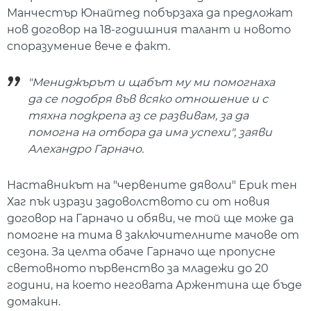
Манчестър Юнайтед побързаха да предложат
нов договор на 18-годишния талант и новото
споразумение вече е факт.
"Мениджърът и щабът му ми помогнаха
да се подобря във всяко отношение и с
тяхна подкрепа аз се развивам, за да
помогна на отбора да има успехи", заяви
Алехандро Гарначо.
Наставникът на "червените дяволи" Ерик тен
Хаг пък изрази задоволството си от новия
договор на Гарначо и обяви, че той ще може да
помогне на тима в заключителните мачове от
сезона. За целта обаче Гарначо ще пропусне
световното първенство за младежи до 20
години, на което неговата Аржентина ще бъде
домакин.