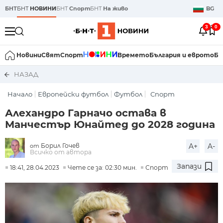
БНТ
БНТ
НОВИНИ
БНТ
Спорт
БНТ
На живо
BG
3
0
Новини
Свят
Спорт
Времето
България и еврото
Би
НАЗАД
Начало
Европейски футбол
Футбол
Спорт
Алехандро Гарначо остава в
Манчестър Юнайтед до 2028 година
Борил Гочев
A+
A-
от
Всичко от автора
Запази
18:41, 28.04.2023
Чете се за: 02:30 мин.
Спорт