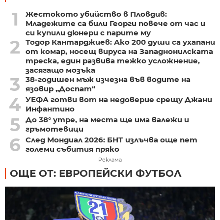
1
Жестокото убийство в Пловдив:
Младежите са били Георги повече от час и
си купили дюнери с парите му
2
Тодор Кантарджиев: Ако 200 души са ухапани
от комар, носещ вируса на Западнонилската
треска, един развива тежко усложнение,
засягащо мозъка
3
38-годишен мъж изчезна във водите на
язовир „Доспат“
4
УЕФА готви вот на недоверие срещу Джани
Инфантино
5
До 38° утре, на места ще има валежи и
гръмотевици
6
След Мондиал 2026: БНТ излъчва още пет
големи събития пряко
Реклама
ОЩЕ ОТ: ЕВРОПЕЙСКИ ФУТБОЛ