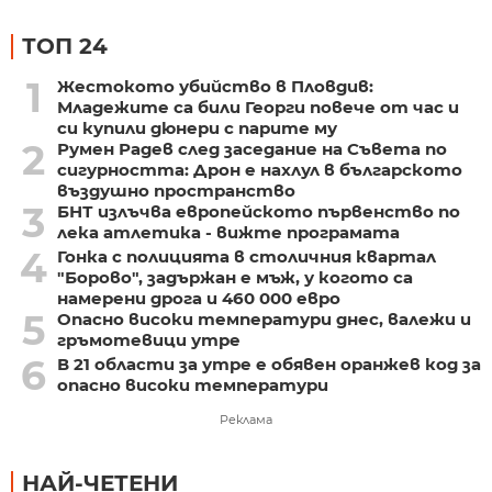
ТОП 24
1
Жестокото убийство в Пловдив:
Младежите са били Георги повече от час и
си купили дюнери с парите му
2
Румен Радев след заседание на Съвета по
сигурността: Дрон е нахлул в българското
въздушно пространство
3
БНТ излъчва европейското първенство по
лека атлетика - вижте програмата
4
Гонка с полицията в столичния квартал
"Борово", задържан е мъж, у когото са
намерени дрога и 460 000 евро
5
Опасно високи температури днес, валежи и
гръмотевици утре
6
В 21 области за утре е обявен оранжев код за
опасно високи температури
Реклама
НАЙ-ЧЕТЕНИ