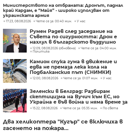
Министерството на отбраната: Дронът, паднал
край Кардам, е “Майя” - широко използван от
украинската армия
17:23, 08.08.2026
Чете се за: 00:40 мин.
У нас
Румен Радев след заседание на
Съвета по сигурността: Дрон е
нахлул в българското въздушно
пространство
12:09, 08.08.2026 (обновена)
Чете се за: 04:00 мин.
Политика
Камион спука гума в движение и
едва не премаза лека кола на
Подбалканския път (СНИМКИ)
12:00, 08.08.2026
Чете се за: 01:07 мин.
У нас
Зеленски в Белград: Разбирам
скептицизма на Вучич към ЕС, но
Украйна е във война и няма време за
скептицизъм
15:22, 08.08.2026
Чете се за: 05:35 мин.
По света
Два хеликоптера "Кугър" се включиха в
гасенето на пожара...