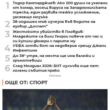
1
Тодор Кантарджиев: Ако 200 души са ухапани
от комар, носещ вируса на Западнонилската
треска, един развива тежко усложнение,
засягащо мозъка
2
38-годишен мъж изчезна във водите на
язовир „Доспат“
3
Жестокото убийство в Пловдив:
Младежите са били Георги повече от час и
си купили дюнери с парите му
4
УЕФА готви вот на недоверие срещу Джани
Инфантино
5
До 38° утре, на места ще има валежи и
гръмотевици
6
След Мондиал 2026: БНТ излъчва още пет
големи събития пряко
Реклама
ОЩЕ ОТ: СПОРТ