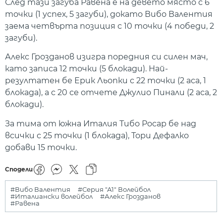
След тази загуба Равена е на девето място с 6
точки (1 успех, 5 загуби), докато Вибо Валентия
заема четвърта позиция с 10 точки (4 победи, 2
загуби).
Алекс Грозданов изигра поредния си силен мач,
като записа 12 точки (5 блокади). Най-
резултатен бе Ерик Льопки с 22 точки (2 аса, 1
блокада), а с 20 се отчете Джулио Пинали (2 аса, 2
блокади).
За тима от южна Италия Тибо Росар бе над
всички с 25 точки (1 блокада), Тори Дефалко
добави 15 точки.
Сподели
#Вибо Валентия
#Серия "А1" Волейбол
#Италиански волейбол
#Алекс Грозданов
#Равена