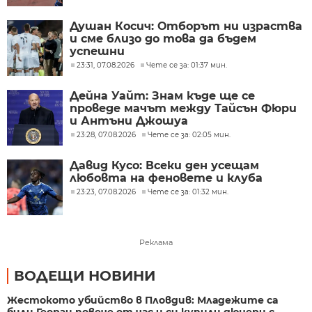
Душан Косич: Отборът ни израства
и сме близо до това да бъдем
успешни
23:31, 07.08.2026
Чете се за: 01:37 мин.
Дейна Уайт: Знам къде ще се
проведе мачът между Тайсън Фюри
и Антъни Джошуа
23:28, 07.08.2026
Чете се за: 02:05 мин.
Давид Кусо: Всеки ден усещам
любовта на феновете и клуба
23:23, 07.08.2026
Чете се за: 01:32 мин.
Реклама
ВОДЕЩИ НОВИНИ
Жестокото убийство в Пловдив: Младежите са