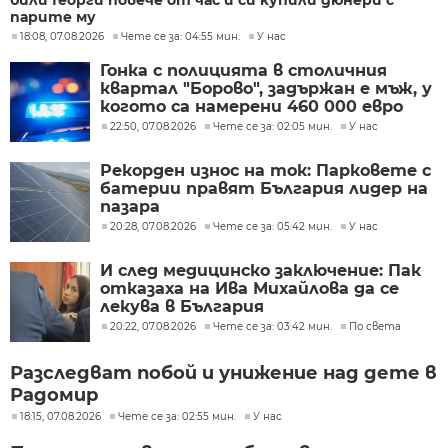
били Георги повече от час и си купили дюнери с
парите му
18:08, 07.08.2026
Чете се за: 04:55 мин.
У нас
Гонка с полицията в столичния
квартал "Борово", задържан е мъж, у
когото са намерени 460 000 евро
22:50, 07.08.2026
Чете се за: 02:05 мин.
У нас
Рекорден износ на ток: Парковете с
батерии правят България лидер на
пазара
20:28, 07.08.2026
Чете се за: 05:42 мин.
У нас
И след медицинско заключение: Пак
отказаха на Ива Михайлова да се
лекува в България
20:22, 07.08.2026
Чете се за: 03:42 мин.
По света
Разследват побой и унижение над дете в
Радомир
18:15, 07.08.2026
Чете се за: 02:55 мин.
У нас