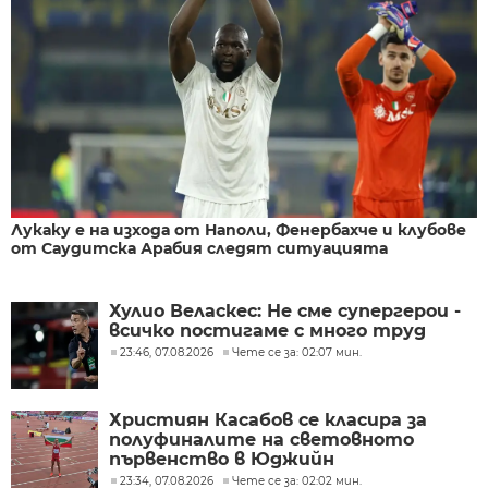
Лукаку е на изхода от Наполи, Фенербахче и клубове
от Саудитска Арабия следят ситуацията
Хулио Веласкес: Не сме супергерои -
всичко постигаме с много труд
23:46, 07.08.2026
Чете се за: 02:07 мин.
Християн Касабов се класира за
полуфиналите на световното
първенство в Юджийн
23:34, 07.08.2026
Чете се за: 02:02 мин.