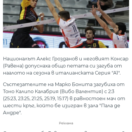
Националът Алекс Грозданов и неговият Консар
(Равена) допуснаха общо петата си загуба от
наалото на сезона в италианската Серия "А1".
Състезателите на Марко Бонита загубиха от
Тоно Калипо Калабрия (Вибо Валентия) с 2:3
(25:23, 23:25, 21:25, 25:19, 15:17) в равностоен мач от
шести кръг, който бе изигран в зала "Пала де
Андре".
Реклама