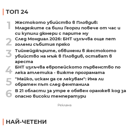
ТОП 24
1
Жестокото убийство в Пловдив:
Младежите са били Георги повече от час и
си купили дюнери с парите му
2
След Мондиал 2026: БНТ излъчва още пет
големи събития пряко
3
Тийнейджърите, обвинени в жестокото
убийство на мъж в Пловдив, остават в
ареста
4
БНТ излъчва европейското първенство по
лека атлетика - вижте програмата
5
"Майко, искам да се лекувам": Има ли
обратен път след фентанила
6
В 21 области за утре е обявен оранжев код за
опасно високи температури
Реклама
НАЙ-ЧЕТЕНИ