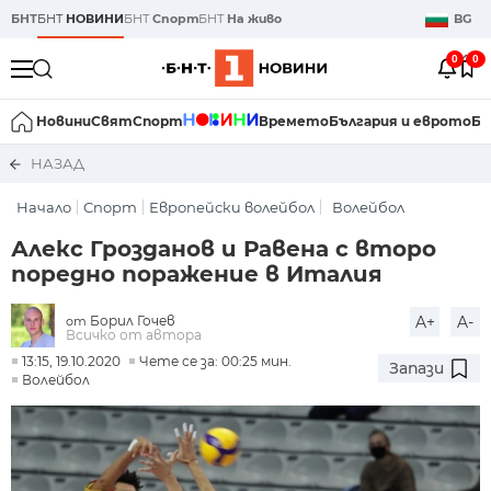
БНТ
БНТ
НОВИНИ
БНТ
Спорт
БНТ
На живо
BG
0
0
Новини
Свят
Спорт
Времето
България и еврото
Би
НАЗАД
Начало
Спорт
Европейски волейбол
Волейбол
Алекс Грозданов и Равена с второ
поредно поражение в Италия
Борил Гочев
A+
A-
от
Всичко от автора
13:15, 19.10.2020
Чете се за: 00:25 мин.
Запази
Волейбол