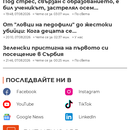
Под стрес, свързан с образованието, е
бил ученикът, застрелял осем...
19:48, 07.08.2026
Чете се за: 03:07 мин.
По света
От "ловци на педофили" до жестоки
убийци: Кога децата се...
20:10, 07.08.2026
Чете се за: 02:37 мин.
У нас
Зеленски пристигна на първото си
посещение в Сърбия
21:46, 07.08.2026
Чете се за: 00:25 мин.
По света
ПОСЛЕДВАЙТЕ НИ В
Facebook
Instagram
YouTube
TikTok
Google News
LinkedIn