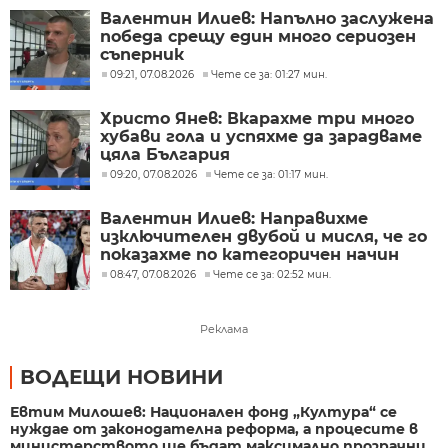
Валентин Илиев: Напълно заслужена
победа срещу един много сериозен
съперник
09:21, 07.08.2026
Чете се за: 01:27 мин.
Христо Янев: Вкарахме три много
хубави гола и успяхме да зарадваме
цяла България
09:20, 07.08.2026
Чете се за: 01:17 мин.
Валентин Илиев: Направихме
изключителен двубой и мисля, че го
показахме по категоричен начин
08:47, 07.08.2026
Чете се за: 02:52 мин.
Реклама
ВОДЕЩИ НОВИНИ
Евтим Милошев: Национален фонд „Култура“ се
нуждае от законодателна реформа, а процесите в
министерството ще бъдат максимално прозрачни