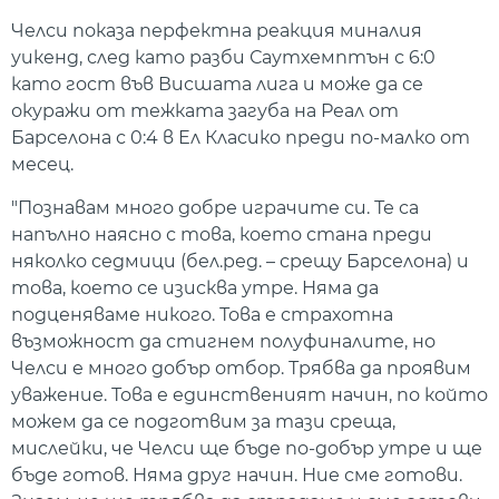
Челси показа перфектна реакция миналия
уикенд, след като разби Саутхемптън с 6:0
като гост във Висшата лига и може да се
окуражи от тежката загуба на Реал от
Барселона с 0:4 в Ел Класико преди по-малко от
месец.
"Познавам много добре играчите си. Те са
напълно наясно с това, което стана преди
няколко седмици (бел.ред. – срещу Барселона) и
това, което се изисква утре. Няма да
подценяваме никого. Това е страхотна
възможност да стигнем полуфиналите, но
Челси е много добър отбор. Трябва да проявим
уважение. Това е единственият начин, по който
можем да се подготвим за тази среща,
мислейки, че Челси ще бъде по-добър утре и ще
бъде готов. Няма друг начин. Ние сме готови.