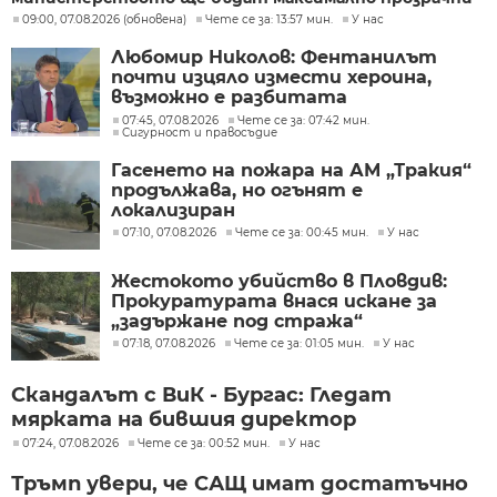
09:00, 07.08.2026 (обновена)
Чете се за: 13:57 мин.
У нас
Любомир Николов: Фентанилът
почти изцяло измести хероина,
възможно е разбитата
лаборатория да е единствената у
07:45, 07.08.2026
Чете се за: 07:42 мин.
Сигурност и правосъдие
нас
Гасенето на пожара на АМ „Тракия“
продължава, но огънят е
локализиран
07:10, 07.08.2026
Чете се за: 00:45 мин.
У нас
Жестокото убийство в Пловдив:
Прокуратурата внася искане за
„задържане под стража“
07:18, 07.08.2026
Чете се за: 01:05 мин.
У нас
Скандалът с ВиК - Бургас: Гледат
мярката на бившия директор
07:24, 07.08.2026
Чете се за: 00:52 мин.
У нас
Тръмп увери, че САЩ имат достатъчно