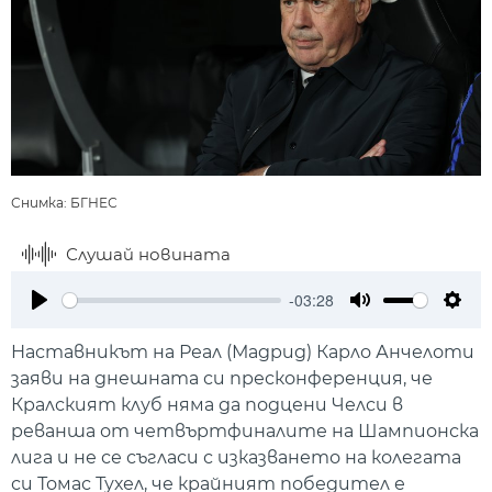
Снимка: БГНЕС
Слушай новината
-03:28
Play
Mute
Setti
Наставникът на Реал (Мадрид) Карло Анчелоти
заяви на днешната си пресконференция, че
Кралският клуб няма да подцени Челси в
реванша от четвъртфиналите на Шампионска
лига и не се съгласи с изказването на колегата
си Томас Тухел, че крайният победител е