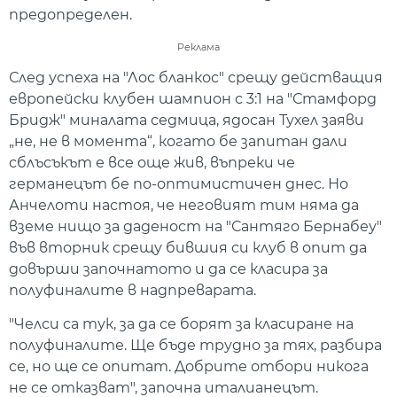
предопределен.
Реклама
След успеха на "Лос бланкос" срещу действащия
европейски клубен шампион с 3:1 на "Стамфорд
Бридж" миналата седмица, ядосан Тухел заяви
„не, не в момента“, когато бе запитан дали
сблъсъкът е все още жив, въпреки че
германецът бе по-оптимистичен днес. Но
Анчелоти настоя, че неговият тим няма да
вземе нищо за даденост на "Сантяго Бернабеу"
във вторник срещу бившия си клуб в опит да
довърши започнатото и да се класира за
полуфиналите в надпреварата.
"Челси са тук, за да се борят за класиране на
полуфиналите. Ще бъде трудно за тях, разбира
се, но ще се опитат. Добрите отбори никога
не се отказват", започна италианецът.