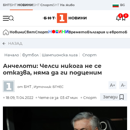
БНТ
БНТ
НОВИНИ
БНТ
Спорт
БНТ
На живо
BG
2
0
Новини
Свят
Спорт
Времето
България и еврото
Би
НАЗАД
Начало
Футбол
Шампионска лига
Спорт
Анчелоти: Челси никога не се
отказва, няма да ги подценим
A+
A-
БНТ
от
, Източник: БГНЕС
Запази
18:09, 11.04.2022
Чете се за: 03:47 мин.
Спорт