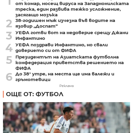
1
от комар, носещ вируса на Западнонилската
треска, един развива тежко усложнение,
засягащо мозъка
2
38-годишен мъж изчезна във водите на
язовир „Доспат“
3
УЕФА готви вот на недоверие срещу Джани
Инфантино
4
УЕФА поздрави Инфантино, но свали
доверието си от ФИФА
5
Президентът на Азиатската футболна
конфедерация приветства решението на
ФИФА
6
До 38° утре, на места ще има валежи и
гръмотевици
Реклама
ОЩЕ ОТ: ФУТБОЛ