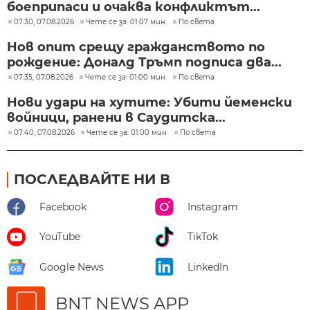
боеприпаси и очаква конфликтът...
07:30, 07.08.2026
Чете се за: 01:07 мин.
По света
Нов опит срещу гражданството по
рождение: Доналд Тръмп подписа два...
07:35, 07.08.2026
Чете се за: 01:00 мин.
По света
Нови удари на хутите: Убити йеменски
войници, ранени в Саудитска...
07:40, 07.08.2026
Чете се за: 01:00 мин.
По света
ПОСЛЕДВАЙТЕ НИ В
Facebook
Instagram
YouTube
TikTok
Google News
LinkedIn
BNT NEWS APP