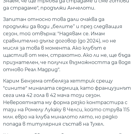
Знаем, че ще трябва да страдаме и сме готови
да страдаме", продължи Анчелоти.
Запитан относно това дали очаква да
продължи да води „белите“ и през следващия
сезон, той отвърна: "Надявам се. Имам
сравнително дълъг договор (до 2024), но не
мисля за това в момента. Ако клубът е
щастлив от мен, страхотно. Ако ли не, ще бъда
признателен, че получих възможността да водя
отново Реал Мадрид".
Карим Бензема отбеляза хеттрик срещу
"сините" миналата седмица, като французинът
сега има 42 гола в 42 мача този сезон.
Невероятната му форма рязко контрастира с
тази на Ромелу Лукаку в Челси, който струва 115
млн. евро на клуба миналото лято, но рядко
попада в титулярния състав на Тухел.