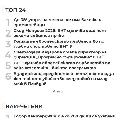
ТОП 24
1
До 38° утре, на места ще има валежи и
гръмотевици
2
След Мондиал 2026: БНТ излъчва още пет
големи събития пряко
3
Гледайте европейското първенство по
плувни спортове по БНТ 3
4
Светлозара Лазарова става директор на
дирекция „Програмно съдържание“ в БНТ
5
БНТ излъчва европейското първенство по
лека атлетика - вижте програмата
6
8 задържани, сред които и непълнолетни, за
жестокото убийство след побой на млад
мъж в Пловдив
Реклама
НАЙ-ЧЕТЕНИ
Тодор Кантарджиев: Ако 200 души са ухапани