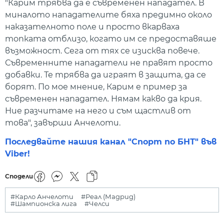
"Карим трябва да е съвременен нападател. В
миналото нападателите бяха предимно около
наказателното поле и просто вкарваха
топката отблизо, когато им се предоставяше
възможност. Сега от тях се изисква повече.
Съвременните нападатели не правят просто
добавки. Те трябва да играят в защита, да се
борят. По мое мнение, Карим е пример за
съвременен нападател. Нямам какво да крия.
Ние разчитаме на него и съм щастлив от
това", завърши Анчелоти.
Последвайте нашия канал "Спорт по БНТ" във
Viber!
Сподели
#Карло Анчелоти
#Реал (Мадрид)
#Шампионска лига
#Челси