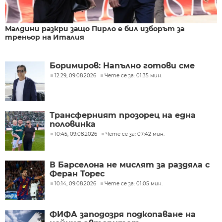
Малдини разкри защо Пирло е бил изборът за
треньор на Италия
Боримиров: Напълно готови сме
12:29, 09.08.2026
Чете се за: 01:35 мин.
Трансферният прозорец на една
половинка
10:45, 09.08.2026
Чете се за: 07:42 мин.
В Барселона не мислят за раздяла с
Феран Торес
10:14, 09.08.2026
Чете се за: 01:05 мин.
ФИФА заподозря подкопаване на