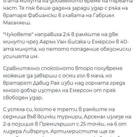
5-ата минута на добавеното време на първата
част. Тя пък беше дадена заради удар с ръка на
вратаря Фабиански в главата на Габриел
Магаляеш.
"Чуковете" направиха 2:4 в рамките на две
минути чрез Аарън Уан-Бисака и Емерсон в 40-
ата минута, но петото попадение обезсмисли
усилията им.
Сравнително спокойното второ полувреме
можеше да завърши с осми гол в мача, но
вратарят Давид Рая изби над горната греда
много добър изстрел на Емерсон от пряк
свободен удар.
С успеха си, който е трети в рамките на
седмица във всички турнири, Арсенал излезе на
2-а позиция в Премиършип с 25 точки, на 6 от
лидера Ливърпул. Артилеристите ще се