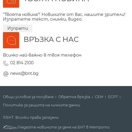
"Твоята новина"! Новините от вас, нашите зрители!
Изпратете текст, снимки, видео.
Изпрати
ВРЪЗКА С НАС
Всичко най-важно в твоя телефон
02 814 2100
news@bnt.bg
Общи условия за ползване
Обратна връзка
СЕМ
ECPT
Политика за защита на личните данни
©БНТ. Всички права запазени
Гледайте новините за деня на БНТ в Метрото