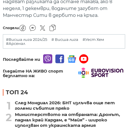
надяват разликата да остане такава, ако в
неделя, 1 декември, водачите загубят от
Манчестър Сити в дербито на кръга.
Сподели
#Висша лига 2024/25
# Висша лига
#Уест Хем
#Арсенал
Последвайте ни
Гледайте НА ЖИВО спорт
безплатно на:
ТОП 24
1
След Мондиал 2026: БНТ излъчва още пет
големи събития пряко
2
Министерството на отбраната: Дронът,
паднал край Кардам, е “Майя” - широко
използван от украинската армия