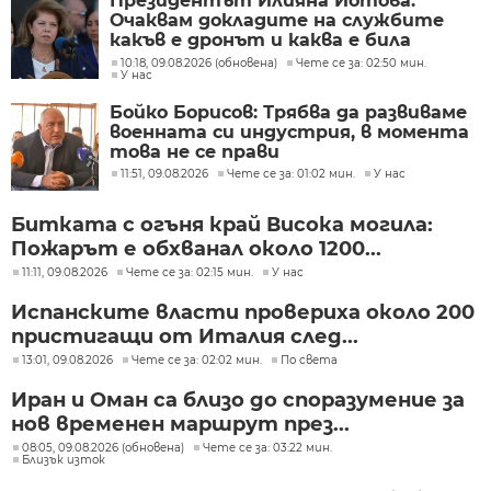
Президентът Илияна Йотова:
Очаквам докладите на службите
какъв е дронът и каква е била
неговата роля
10:18, 09.08.2026 (обновена)
Чете се за: 02:50 мин.
У нас
Бойко Борисов: Трябва да развиваме
военната си индустрия, в момента
това не се прави
11:51, 09.08.2026
Чете се за: 01:02 мин.
У нас
Битката с огъня край Висока могила:
Пожарът е обхванал около 1200...
11:11, 09.08.2026
Чете се за: 02:15 мин.
У нас
Испанските власти провериха около 200
пристигащи от Италия след...
13:01, 09.08.2026
Чете се за: 02:02 мин.
По света
Иран и Оман са близо до споразумение за
нов временен маршрут през...
08:05, 09.08.2026 (обновена)
Чете се за: 03:22 мин.
Близък изток