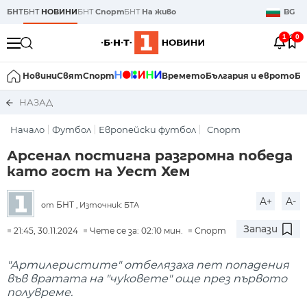
БНТ
БНТ
НОВИНИ
БНТ
Спорт
БНТ
На живо
BG
1
0
Новини
Свят
Спорт
Времето
България и еврото
Би
НАЗАД
Начало
Футбол
Европейски футбол
Спорт
Арсенал постигна разгромна победа
като гост на Уест Хем
A+
A-
БНТ
от
, Източник: БТА
Запази
21:45, 30.11.2024
Чете се за: 02:10 мин.
Спорт
"Артилеристите" отбелязаха пет попадения
във вратата на "чуковете" още през първото
полувреме.