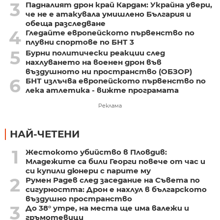
3
Падналият дрон край Кардам: Украйна увери,
че не е атакувала умишлено България и
обеща разследване
4
Гледайте европейското първенство по
плувни спортове по БНТ 3
5
Бурни политически реакции след
нахлуването на военен дрон във
въздушното ни пространство (ОБЗОР)
6
БНТ излъчва европейското първенство по
лека атлетика - вижте програмата
Реклама
НАЙ-ЧЕТЕНИ
1
Жестокото убийство в Пловдив:
Младежите са били Георги повече от час и
си купили дюнери с парите му
2
Румен Радев след заседание на Съвета по
сигурността: Дрон е нахлул в българското
въздушно пространство
3
До 38° утре, на места ще има валежи и
гръмотевици