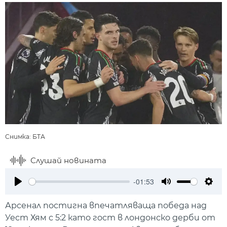
Снимка: БТА
Слушай новината
-01:53
Play
Mute
Setti
Арсенал постигна впечатляваща победа над
Уест Хям с 5:2 като гост в лондонско дерби от