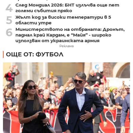
4
След Мондиал 2026: БНТ излъчва още пет
големи събития пряко
5
Жълт код за високи температури в 5
области утре
6
Министерството на отбраната: Дронът,
паднал край Кардам, е “Майя” - широко
използван от украинската армия
Реклама
ОЩЕ ОТ: ФУТБОЛ