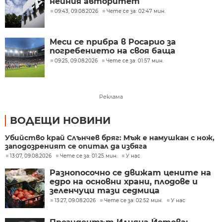
нейния авторитет
09:43, 09.08.2026
Чете се за: 02:47 мин.
Меси се прибра в Росарио за
погребението на своя баща
09:25, 09.08.2026
Чете се за: 01:57 мин.
Реклама
ВОДЕЩИ НОВИНИ
Убийство край Слънчев бряг: Мъж е намушкан с нож,
заподозреният се опитал да избяга
13:07, 09.08.2026
Чете се за: 01:25 мин.
У нас
Разнопосочно се движат цените на
едро на основни храни, плодове и
зеленчуци тази седмица
13:27, 09.08.2026
Чете се за: 02:52 мин.
У нас