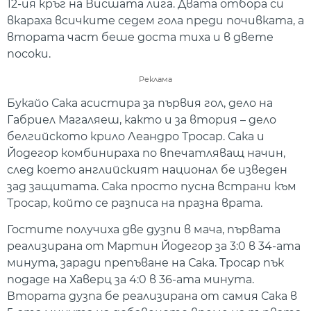
12-ия кръг на Висшата лига. Двата отбора си
вкараха всичките седем гола преди почивката, а
втората част беше доста тиха и в двете
посоки.
Реклама
Букайо Сака асистира за първия гол, дело на
Габриел Магаляеш, както и за втория – дело
белгийското крило Леандро Тросар. Сака и
Йодегор комбинираха по впечатляващ начин,
след което английският национал бе изведен
зад защитата. Сака просто пусна встрани към
Тросар, който се разписа на празна врата.
Гостите получиха две дузпи в мача, първата
реализирана от Мартин Йодегор за 3:0 в 34-ата
минута, заради препъване на Сака. Тросар пък
подаде на Хаверц за 4:0 в 36-ата минута.
Втората дузпа бе реализирана от самия Сака в