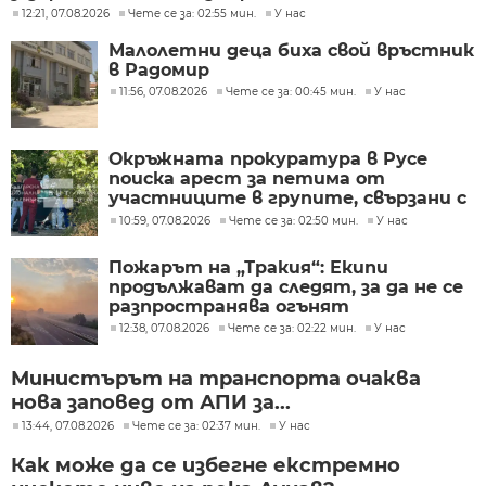
12:21, 07.08.2026
Чете се за: 02:55 мин.
У нас
Малолетни деца биха свой връстник
в Радомир
11:56, 07.08.2026
Чете се за: 00:45 мин.
У нас
Окръжната прокуратура в Русе
поиска арест за петима от
участниците в групите, свързани с
разбитата лаборатория за
10:59, 07.08.2026
Чете се за: 02:50 мин.
У нас
фентанил
Пожарът на „Тракия“: Екипи
продължават да следят, за да не се
разпространява огънят
12:38, 07.08.2026
Чете се за: 02:22 мин.
У нас
Министърът на транспорта очаква
нова заповед от АПИ за...
13:44, 07.08.2026
Чете се за: 02:37 мин.
У нас
Как може да се избегне екстремно