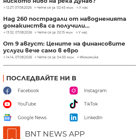
ниското ниво на река Дунав?
12:27, 07.08.2026
Чете се за: 02:45 мин.
У нас
Над 260 пострадали от наводненията
домакинства са получили...
13:32, 07.08.2026
Чете се за: 02:15 мин.
У нас
От 9 август: Цените на финансовите
услуги вече само в евро
14:14, 07.08.2026
Чете се за: 04:50 мин.
Икономика
ПОСЛЕДВАЙТЕ НИ В
Facebook
Instagram
YouTube
TikTok
Google News
LinkedIn
BNT NEWS APP