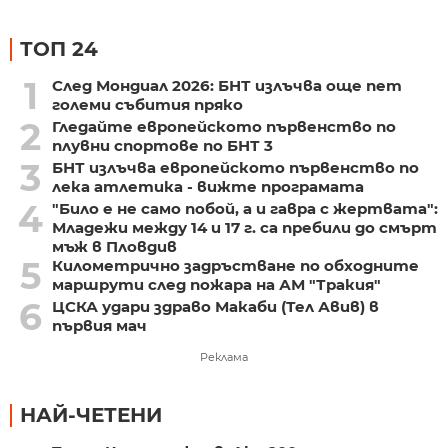
ТОП 24
1
След Мондиал 2026: БНТ излъчва още пет
големи събития пряко
2
Гледайте европейското първенство по
плувни спортове по БНТ 3
3
БНТ излъчва европейското първенство по
лека атлетика - вижте програмата
4
"Било е не само побой, а и гавра с жертвата":
Младежи между 14 и 17 г. са пребили до смърт
мъж в Пловдив
5
Километрично задръстване по обходните
маршрути след пожара на АМ "Тракия"
6
ЦСКА удари здраво Макаби (Тел Авив) в
първия мач
Реклама
НАЙ-ЧЕТЕНИ