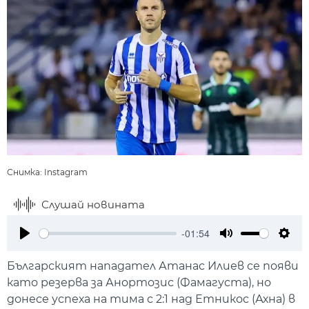
Снимка: Instagram
Слушай новината
-01:54
Play
Mute
Setti
Българският нападател Атанас Илиев се появи
като резерва за Анортозис (Фамагуста), но
донесе успеха на тима с 2:1 над Етникос (Ахна) в