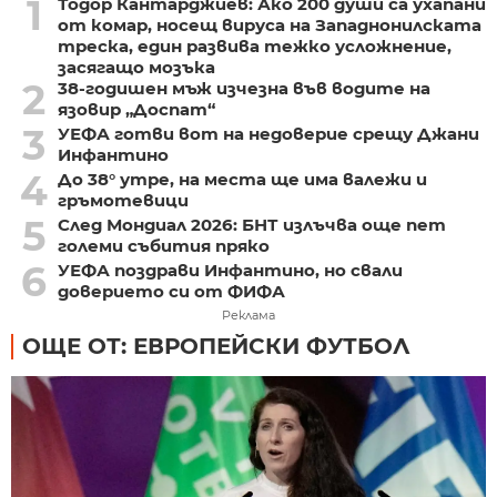
1
Тодор Кантарджиев: Ако 200 души са ухапани
от комар, носещ вируса на Западнонилската
треска, един развива тежко усложнение,
засягащо мозъка
2
38-годишен мъж изчезна във водите на
язовир „Доспат“
3
УЕФА готви вот на недоверие срещу Джани
Инфантино
4
До 38° утре, на места ще има валежи и
гръмотевици
5
След Мондиал 2026: БНТ излъчва още пет
големи събития пряко
6
УЕФА поздрави Инфантино, но свали
доверието си от ФИФА
Реклама
ОЩЕ ОТ: ЕВРОПЕЙСКИ ФУТБОЛ