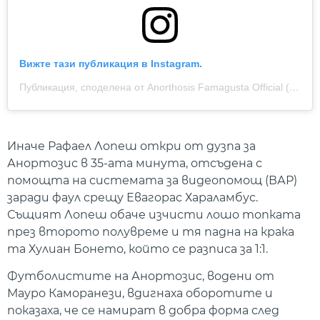
Вижте тази публикация в Instagram.
Публикация, споделена от Anorthosis Famagusta Official (@anorthosisfc.official)
Иначе Рафаел Лопеш откри от дузпа за
Анортозис в 35-ата минута, отсъдена с
помощта на системата за видеопомощ (ВАР)
заради фаул срещу Евагорас Хараламбус.
Същият Лопеш обаче изчисти лошо топката
през второто полувреме и тя падна на крака
та Хулиан Бонето, който се разписа за 1:1.
Футболистите на Анортозис, водени от
Мауро Каморанези, вдигнаха оборотите и
показаха, че се намират в добра форма след