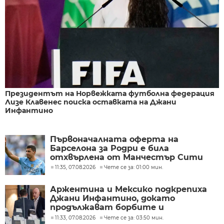
Президентът на Норвежката футболна федерация
Лизе Клавенес поиска оставката на Джани
Инфантино
Първоначалната оферта на
Барселона за Родри е била
отхвърлена от Манчестър Сити
11:35, 07.08.2026
Чете се за: 01:00 мин.
Аржентина и Мексико подкрепиха
Джани Инфантино, докато
продължават борбите и
разногласията във ФИФА
11:33, 07.08.2026
Чете се за: 03:50 мин.