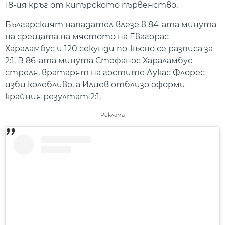
18-ия кръг от кипърското първенство.
Българският нападател влезе в 84-ата минута
на срещата на мястото на Евагорас
Хараламбус и 120 секунди по-късно се разписа за
2:1. В 86-ата минута Стефанос Хараламбус
стреля, вратарят на гостите Лукас Флорес
изби колебливо, а Илиев отблизо оформи
крайния резултат 2:1.
Реклама