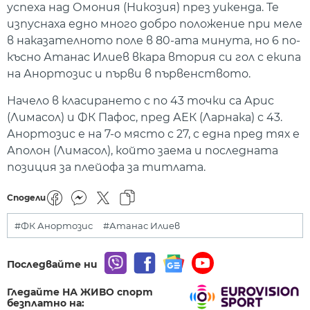
успеха над Омония (Никозия) през уикенда. Те
изпуснаха едно много добро положение при меле
в наказателното поле в 80-ата минута, но 6 по-
късно Атанас Илиев вкара втория си гол с екипа
на Анортозис и първи в първенството.
Начело в класирането с по 43 точки са Арис
(Лимасол) и ФК Пафос, пред АЕК (Ларнака) с 43.
Анортозис е на 7-о място с 27, с една пред тях е
Аполон (Лимасол), който заема и последната
позиция за плейофа за титлата.
Сподели
#ФК Анортозис
#Атанас Илиев
Последвайте ни
Гледайте НА ЖИВО спорт
безплатно на: