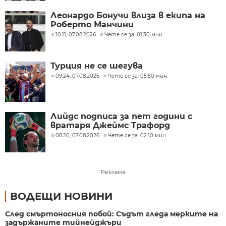
Леонардо Бонучи влиза в екипа на
Роберто Манчини
10:11, 07.08.2026
Чете се за: 01:30 мин.
Турция не се шегува
09:24, 07.08.2026
Чете се за: 05:50 мин.
Лийдс подписа за пет години с
вратаря Джеймс Трафорд
08:20, 07.08.2026
Чете се за: 02:10 мин.
Реклама
ВОДЕЩИ НОВИНИ
След смъртоносния побой: Съдът гледа мерките на
задържаните тийнейджъри