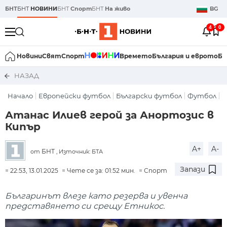
БНТ
БНТ
НОВИНИ
БНТ
Спорт
БНТ
На живо
BG
4
0
Новини
Свят
Спорт
Времето
България и еврото
Би
НАЗАД
Начало
Европейски футбол
Български футбол
Футбол
Атанас Илиев герой за Анортозис в
Кипър
A+
A-
БНТ
от
, Източник: БТА
Запази
22:53, 13.01.2025
Чете се за: 01:52 мин.
Спорт
Българинът влезе като резерва и увенча
представянето си срещу Етникос.