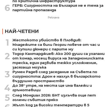
по критична инфраструктура
6
ГЕРБ: Сигурността на България не е тема за
партийна пропаганда
Реклама
НАЙ-ЧЕТЕНИ
1
Жестокото убийство в Пловдив:
Младежите са били Георги повече от час и
си купили дюнери с парите му
2
Тодор Кантарджиев: Ако 200 души са ухапани
от комар, носещ вируса на Западнонилската
треска, един развива тежко усложнение,
засягащо мозъка
3
Румен Радев след заседание на Съвета по
сигурността: Дрон е нахлул в българското
въздушно пространство
4
До 38° утре, на места ще има валежи и
гръмотевици
5
След Мондиал 2026: БНТ излъчва още пет
големи събития пряко
Жълт код за високи температури в 5