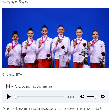
надпревара.
Снимка: БТА
Слушай новината
-03:01
Play
Mute
Setti
Ансамбълът на България спечели титлата в