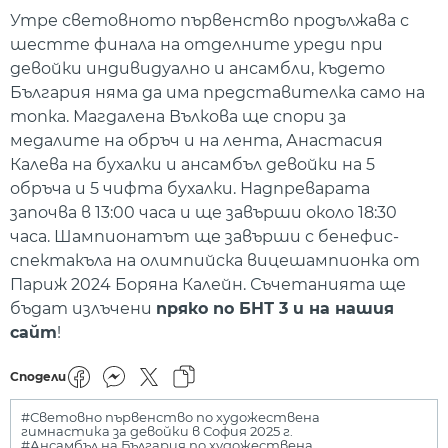
Утре световното първенство продължава с
шестте финала на отделните уреди при
девойки индивидуално и ансамбли, където
България няма да има представителка само на
топка. Магдалена Вълкова ще спори за
медалите на обръч и на лента, Анастасия
Калева на бухалки и ансамбъл девойки на 5
обръча и 5 чифта бухалки. Надпреварата
започва в 13:00 часа и ще завърши около 18:30
часа. Шампионатът ще завърши с бенефис-
спектакъла на олимпийска вицешампионка от
Париж 2024 Боряна Калейн. Съчетанията ще
бъдат излъчени
пряко по БНТ 3 и на нашия
сайт
!
Сподели
#Световно първенство по художествена
гимнастика за девойки в София 2025 г.
#Ансамбъл на България по художествена