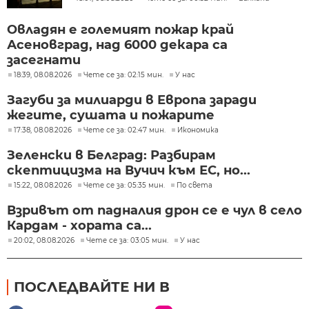
Овладян е големият пожар край
Асеновград, над 6000 декара са
засегнати
18:39, 08.08.2026
Чете се за: 02:15 мин.
У нас
Загуби за милиарди в Европа заради
жегите, сушата и пожарите
17:38, 08.08.2026
Чете се за: 02:47 мин.
Икономика
Зеленски в Белград: Разбирам
скептицизма на Вучич към ЕС, но...
15:22, 08.08.2026
Чете се за: 05:35 мин.
По света
Взривът от падналия дрон се е чул в село
Кардам - хората са...
20:02, 08.08.2026
Чете се за: 03:05 мин.
У нас
ПОСЛЕДВАЙТЕ НИ В