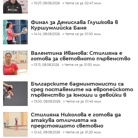
15:07, 08.08.2026
Чете се за: 02:47 мин.
Финал за Денислава Глушкова в
Куршумлийска Баня
14:14, 08.08.2026
Чете се за: 01:00 мин.
Валентина Иванова: Стилияна е
готова за световното първенство
13:13, 08.08.2026
Чете се за: 01:50 мин.
Българските бадминтонисти са
сред поставените на европейското
първенство за юноши и девойки в
Унгария
13:00, 08.08.2026
Чете се за: 01:45 мин.
Стилияна Николова е готова да
атакува отличията на
предстоящото световно
първенство по художествена
12:42, 08.08.2026
Чете се за: 01:20 мин.
гимнастика