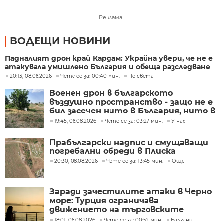
Реклама
ВОДЕЩИ НОВИНИ
Падналият дрон край Кардам: Украйна увери, че не е
атакувала умишлено България и обеща разследване
20:13, 08.08.2026
Чете се за: 00:40 мин.
По света
Военен дрон в българското
въздушно пространство - защо не е
бил засечен нито в България, нито в
Румъния?
19:45, 08.08.2026
Чете се за: 03:27 мин.
У нас
Прабългарски надпис и смущаващи
погребални обреди в Плиска
20:30, 08.08.2026
Чете се за: 13:45 мин.
Още
Заради зачестилите атаки в Черно
море: Турция ограничава
движението на търговските
кораби
18:01, 08.08.2026
Чете се за: 00:52 мин.
Балкани