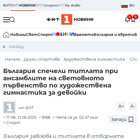
БНТ
БНТ
НОВИНИ
БНТ
Спорт
БНТ
На живо
BG
5
0
Новини
Свят
Спорт
Времето
България и еврото
Би
НАЗАД
Начало
Други спортове
Художествена гимнастика
Спо
България спечели титлата при
ансамблите на световното
първенство по художествена
гимнастика за девойки
A+
A-
БНТ
от
17:08, 21.06.2025
8168
Чете се за: 02:47 мин.
Запази
Спорт
България завоюва и титлата в отборната