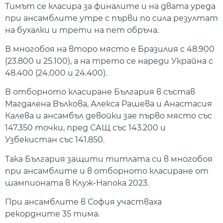
Тимът се класира за финалите и на двата уреда
при ансамблите утре с първи по сила резултат
на бухалки и трети на пет обръча.
В многобоя на второ място е Бразилия с 48.900
(23.800 и 25.100), а на трето се нареди Украйна с
48.400 (24.000 и 24.400).
В отборното класиране България в състав
Магдалена Вълкова, Алекса Рашева и Анастасия
Калева и ансамбъл девойки зае първо място със
147.350 точки, пред САЩ със 143.200 и
Узбекистан със 141.850.
Така България защити титлата си в многобоя
при ансамблите и в отборното класиране от
шампионата в Клуж-Напока 2023.
При ансамблите в София участваха
рекордните 35 тима.