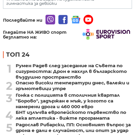
гимнастика за девойки
Последвайте ни
Гледайте НА ЖИВО спорт
безплатно на:
ТОП 24
1
Румен Радев след заседание на Съвета по
сигурността: Дрон е нахлул в българското
въздушно пространство
2
Опасно високи температури днес, валежи и
гръмотевици утре
3
Гонка с полицията в столичния квартал
"Борово", задържан е мъж, у когото са
намерени дрога и 460 000 евро
4
БНТ излъчва европейското първенство по
лека атлетика - вижте програмата
5
Радослав Рибарски, ПП: Основният въпрос за
дрона е дали е случайност, или опит за удар