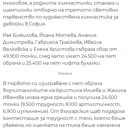
многобоя, а родните гимнастички станаха и
шампионки отборно на третото световно
първенство по художествена гимнастика за
девойки в София.
Рая Божилова, Йоана Мотева, Анания
Димитрова, Габриела Трайкова, Ивайла
Велковска и Елена Христова събраха сбор от
49.900 точки, след като имат 24.500 на пет
обръча и 25.400 на пет чифта бухалки.
Реклама
В първото си изиграване с пет обръча
възпитаничките на Кристина Илиева и Жанина
Иванова имаха една грешка и получиха 24.500
точки (9.500 трудност, 8.100 артистичност,
6.900 изпълнение). От българския щаб подадоха
контестация за трудност с тяло, която беше
уважена, но оценката на тима беше намалена