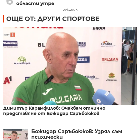
6
области утре
Реклама
ОЩЕ ОТ: ДРУГИ СПОРТОВЕ
Димитър Карамфилов: Очаквам отлично
представяне от Божидар Саръбоюков
Божидар Саръбоюков: Узрял съм
психически