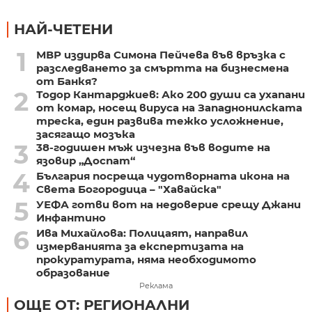
НАЙ-ЧЕТЕНИ
1
МВР издирва Симона Пейчева във връзка с
разследването за смъртта на бизнесмена
от Банкя?
2
Тодор Кантарджиев: Ако 200 души са ухапани
от комар, носещ вируса на Западнонилската
треска, един развива тежко усложнение,
засягащо мозъка
3
38-годишен мъж изчезна във водите на
язовир „Доспат“
4
България посреща чудотворната икона на
Света Богородица – "Хавайска"
5
УЕФА готви вот на недоверие срещу Джани
Инфантино
6
Ива Михайлова: Полицаят, направил
измерванията за експертизата на
прокуратурата, няма необходимото
образование
Реклама
ОЩЕ ОТ: РЕГИОНАЛНИ