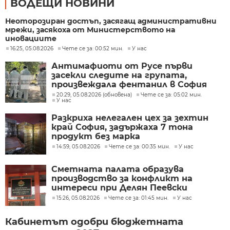
ВОДЕЩИ НОВИНИ
Неоторозиран достъп, засягащ административни
мрежи, засякоха от Министерството на
иновациите
16:25, 05.08.2026
Чете се за: 00:52 мин.
У нас
Антимафиоти от Русе първи
засекли следите на групата,
произвеждала фентанил в София
20:29, 05.08.2026 (обновена)
Чете се за: 05:02 мин.
У нас
Разкриха нелегален цех за зехтин
край София, задържаха 7 тона
продукт без марка
14:59, 05.08.2026
Чете се за: 00:35 мин.
У нас
Сметната палата образува
производство за конфликт на
интереси при Делян Пеевски
15:26, 05.08.2026
Чете се за: 01:45 мин.
У нас
Кабинетът одобри бюджетната