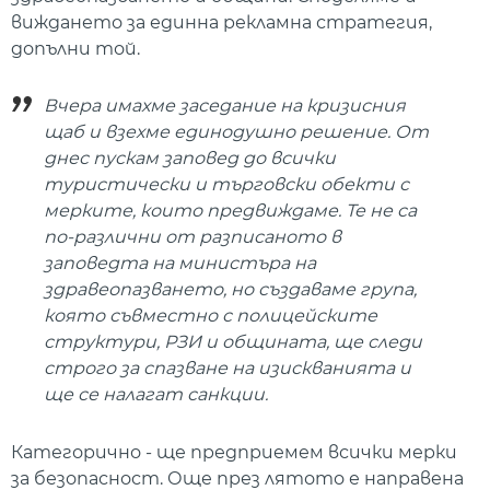
виждането за единна рекламна стратегия,
допълни той.
Вчера имахме заседание на кризисния
щаб и взехме единодушно решение. От
днес пускам заповед до всички
туристически и търговски обекти с
мерките, които предвиждаме. Те не са
по-различни от разписаното в
заповедта на министъра на
здравеопазването, но създаваме група,
която съвместно с полицейските
структури, РЗИ и общината, ще следи
строго за спазване на изискванията и
ще се налагат санкции.
Категорично - ще предприемем всички мерки
за безопасност. Още през лятото е направена