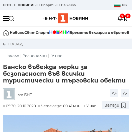
БНТ
БНТ
НОВИНИ
БНТ
Спорт
БНТ
На живо
BG
0
0
Новини
Свят
Спорт
Времето
България и еврото
Би
НАЗАД
Начало
Регионални
У нас
Банско въвежда мерки за
безопасност във всички
туристически и търговски обекти
A+
A-
БНТ
от
Запази
09:30, 20.10.2020
Чете се за: 00:41 мин.
У нас