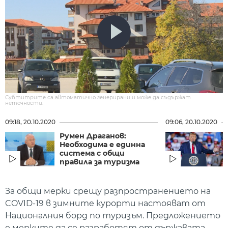
Субтитрите са автоматично генерирани и може да съдържат
неточности.
09:18, 20.10.2020
09:06, 20.10.2020
Румен Драганов:
Необходима е единна
система с общи
правила за туризма
За общи мерки срещу разпространението на
COVID-19 в зимните курорти настояват от
Националния борд по туризъм. Предложението
е мерките да се разработят от държавата,