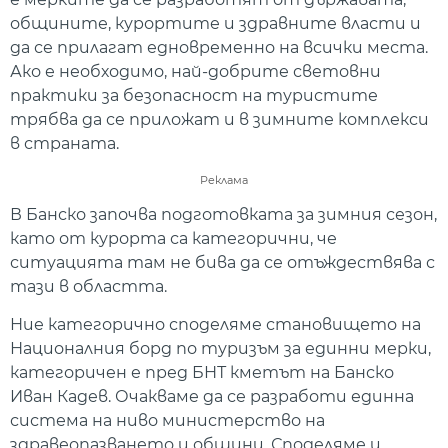
общините, курортите и здравните власти и
да се прилагат едновременно на всички места.
Ако е необходимо, най-добрите световни
практики за безопасност на туристите
трябва да се приложат и в зимните комплекси
в страната.
Реклама
В Банско започва подготовката за зимния сезон,
като от курорта са категорични, че
ситуацията там не бива да се отъждествява с
тази в областта.
Ние категорично споделяме становището на
Националния борд по туризъм за единни мерки,
категоричен е пред БНТ кметът на Банско
Иван Кадев. Очакваме да се разработи единна
система на ниво министерство на
здравеопазването и общини. Споделяме и