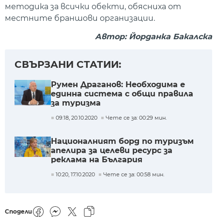
методика за всички обекти, обясниха от
местните браншови организации.
Автор: Йорданка Бакалска
СВЪРЗАНИ СТАТИИ:
Румен Драганов: Необходима е
единна система с общи правила
за туризма
09:18, 20.10.2020
Чете се за: 00:29 мин.
Националният борд по туризъм
апелира за целеви ресурс за
реклама на България
10:20, 17.10.2020
Чете се за: 00:58 мин.
Сподели