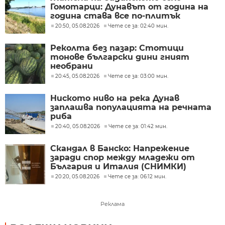
Гомотарци: Дунавът от година на
година става все по-плитък
20:50, 05.08.2026
Чете се за: 02:40 мин.
Реколта без пазар: Стотици
тонове български дини гният
необрани
20:45, 05.08.2026
Чете се за: 03:00 мин.
Ниското ниво на река Дунав
заплашва популацията на речната
риба
20:40, 05.08.2026
Чете се за: 01:42 мин.
Скандал в Банско: Напрежение
заради спор между младежи от
България и Италия (СНИМКИ)
20:20, 05.08.2026
Чете се за: 06:12 мин.
Реклама