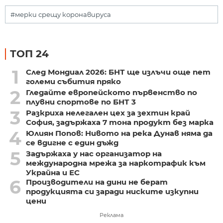
#мерки срещу коронавируса
ТОП 24
1
След Мондиал 2026: БНТ ще излъчи още пет
големи събития пряко
2
Гледайте европейското първенство по
плувни спортове по БНТ 3
3
Разкриха нелегален цех за зехтин край
София, задържаха 7 тона продукт без марка
4
Юлиян Попов: Нивото на река Дунав няма да
се вдигне с един дъжд
5
Задържаха у нас организатор на
международна мрежа за наркотрафик към
Украйна и ЕС
6
Производители на дини не берат
продукцията си заради ниските изкупни
цени
Реклама