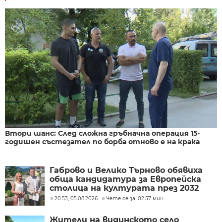
Втори шанс: След сложна гръбначна операция 15-
годишен състезател по борба отново е на крака
Габрово и Велико Търново обявиха
обща кандидатура за Европейска
столица на културата през 2032
година
20:53, 05.08.2026
Чете се за: 02:57 мин.
Жители на видинското село