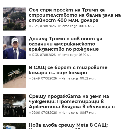
Съд спря проект на Тръмп за
строителството на бална зала на
стойност 400 млн. долара
21:25, 07.08.2026
Чете се за: 00:50 мин.
Доналд Тръмп с нов опит да
ограничи американското
гражданство по рождение
12:36, 07.08.2026
Чете се за: 03:10 мин.
В САЩ се борят с тигровите
комари с... още комари
09:49, 07.08.2026
Чете се за: 00:52 мин.
Срещу продажбата на земя на
чужденци: Протестиращи в
Аржентина влязоха в сблъсъци с
полицията
09:06, 07.08.2026
Чете се за: 00:57 мин.
Нова глоба срещу Meta в САЩ: