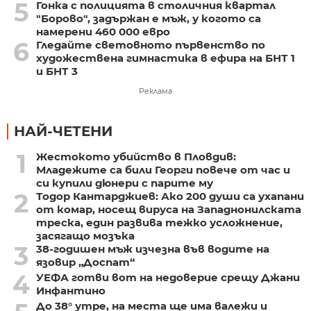
5
Гонка с полицията в столичния квартал
"Борово", задържан е мъж, у когото са
намерени 460 000 евро
6
Гледайте световното първенство по
художествена гимнастика в ефира на БНТ 1
и БНТ 3
Реклама
НАЙ-ЧЕТЕНИ
1
Жестокото убийство в Пловдив:
Младежите са били Георги повече от час и
си купили дюнери с парите му
2
Тодор Кантарджиев: Ако 200 души са ухапани
от комар, носещ вируса на Западнонилската
треска, един развива тежко усложнение,
засягащо мозъка
3
38-годишен мъж изчезна във водите на
язовир „Доспат“
4
УЕФА готви вот на недоверие срещу Джани
Инфантино
До 38° утре, на места ще има валежи и