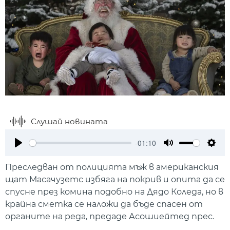
Слушай новината
-01:10
Play
Mute
Setti
Преследван от полицията мъж в американския
щат Масачузетс избяга на покрив и опита да се
спусне през комина подобно на Дядо Коледа, но в
крайна сметка се наложи да бъде спасен от
органите на реда, предаде Асошиейтед прес.