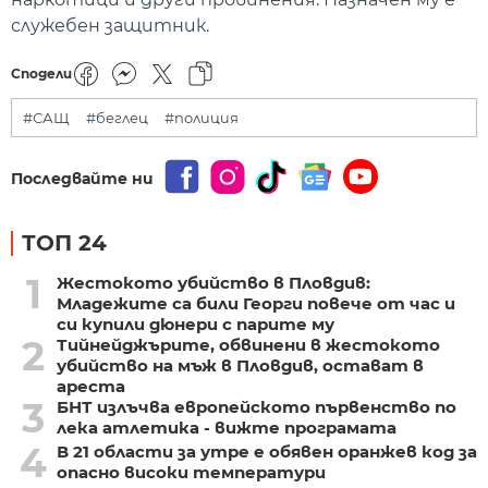
служебен защитник.
Сподели
#САЩ
#беглец
#полиция
Последвайте ни
ТОП 24
1
Жестокото убийство в Пловдив:
Младежите са били Георги повече от час и
си купили дюнери с парите му
2
Тийнейджърите, обвинени в жестокото
убийство на мъж в Пловдив, остават в
ареста
3
БНТ излъчва европейското първенство по
лека атлетика - вижте програмата
4
В 21 области за утре е обявен оранжев код за
опасно високи температури