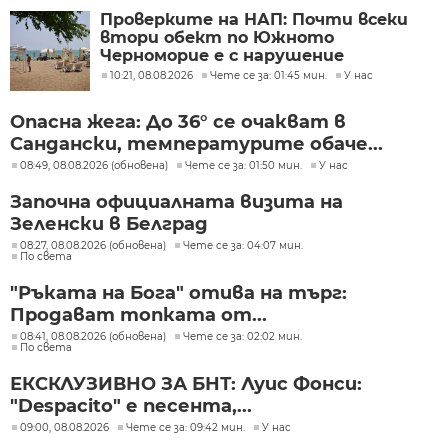
Проверките на НАП: Почти всеки
втори обект по Южното
Черноморие е с нарушение
10:21, 08.08.2026
Чете се за: 01:45 мин.
У нас
Опасна жега: До 36° се очакват в
Сандански, температурите обаче...
08:49, 08.08.2026 (обновена)
Чете се за: 01:50 мин.
У нас
Започна официалната визита на
Зеленски в Белград
08:27, 08.08.2026 (обновена)
Чете се за: 04:07 мин.
По света
"Ръката на Бога" отива на търг:
Продават топката от...
08:41, 08.08.2026 (обновена)
Чете се за: 02:02 мин.
По света
ЕКСКЛУЗИВНО ЗА БНТ: Луис Фонси:
"Despacito" е песента,...
09:00, 08.08.2026
Чете се за: 09:42 мин.
У нас