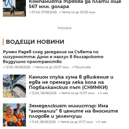
Компанията трябва да плати още
567 млн. долара
07:45, 07.08.2026
Чете се за: 00:55 мин.
Реклама
ВОДЕЩИ НОВИНИ
Румен Радев след заседание на Съвета по
сигурността: Дрон е нахлул в българското
въздушно пространство
12:09, 08.08.2026
Чете се за: 02:07 мин.
Политика
Камион спука гума в движение и
едва не премаза лека кола на
Подбалканския път (СНИМКИ)
12:00, 08.08.2026
Чете се за: 01:07 мин.
У нас
Земеделският министър: Има
"аномалии" в цените на вносните
плодове и зеленчуци
11:45, 08.08.2026
Чете се за: 01:17 мин.
У нас