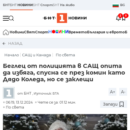
БНТ
БНТ
НОВИНИ
БНТ
Спорт
БНТ
На живо
BG
2
0
Новини
Свят
Спорт
Времето
България и еврото
Би
НАЗАД
Начало
САЩ и Канада
По света
Беглец от полицията в САЩ опита
да избяга, спусна се през комин като
Дядо Коледа, но се заклещи
A+
A-
БНТ
от
, Източник: БТА
06:19, 13.12.2024
Чете се за: 01:12 мин.
Запази
По света