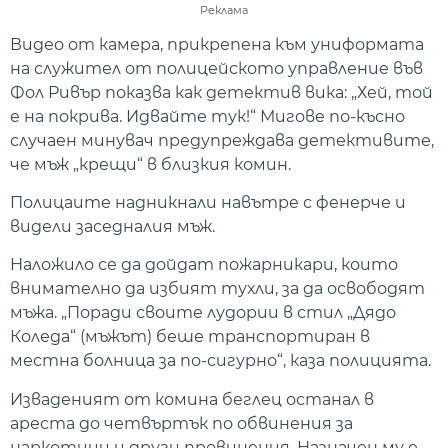
Реклама
Видео от камера, прикрепена към униформата
на служител от полицейското управление във
Фол Ривър показва как детектив вика: „Хей, той
е на покрива. Идвайте тук!“ Мигове по-късно
случаен минувач предупреждава детективите,
че мъж „крещи“ в близкия комин.
Полицаите надникнали навътре с фенерче и
видели заседналия мъж.
Наложило се да дойдат пожарникари, които
внимателно да избият тухли, за да освободят
мъжа. „Поради своите лудории в стил „Дядо
Коледа“ (мъжът) беше транспортиран в
местна болница за по-сигурно“, каза полицията.
Изваденият от комина беглец останал в
ареста до четвъртък по обвинения за
наркотици и други провинения. Назначен му е