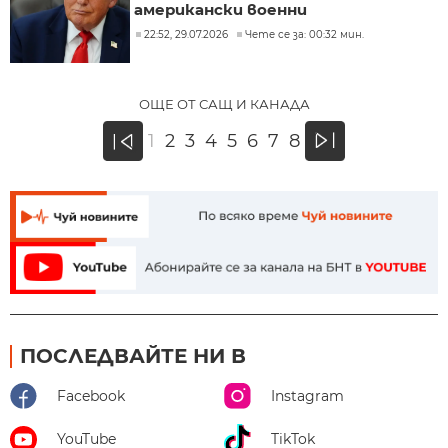
американски военни
22:52, 29.07.2026
Чете се за: 00:32 мин.
ОЩЕ ОТ САЩ И КАНАДА
»
1
2
3
4
5
6
7
8
«
ПОСЛЕДВАЙТЕ НИ В
Facebook
Instagram
YouTube
TikTok