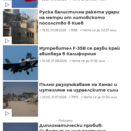
Руска балистична ракета удари
на метри от литовското
посолство в Киев
19:32, 01.08.2026
9183
Чете се за: 02:57 мин.
Изтребител F‑35B се разби край
авиобаза в Калифорния
10:49, 01.08.2026
Чете се за: 01:35 мин.
Пълно разоръжаване на Хамас и
изтегляне на израелските сили
23:05, 31.07.2026
7975
Чете се за: 01:30 мин.
Реклама
Дипломатически пробив:
Съветът за мир постигна