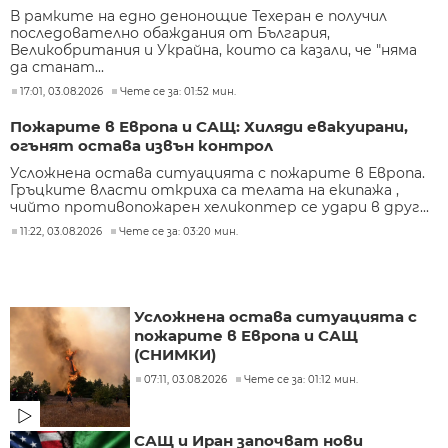
В рамките на едно денонощие Техеран е получил
последователно обаждания от България,
Великобритания и Украйна, които са казали, че "няма
да станат...
17:01, 03.08.2026
Чете се за: 01:52 мин.
Пожарите в Европа и САЩ: Хиляди евакуирани,
огънят остава извън контрол
Усложнена остава ситуацията с пожарите в Европа.
Гръцките власти откриха са телата на екипажа ,
чийто противопожарен хеликоптер се удари в друг...
11:22, 03.08.2026
Чете се за: 03:20 мин.
Усложнена остава ситуацията с
пожарите в Европа и САЩ
(СНИМКИ)
07:11, 03.08.2026
Чете се за: 01:12 мин.
САЩ и Иран започват нови