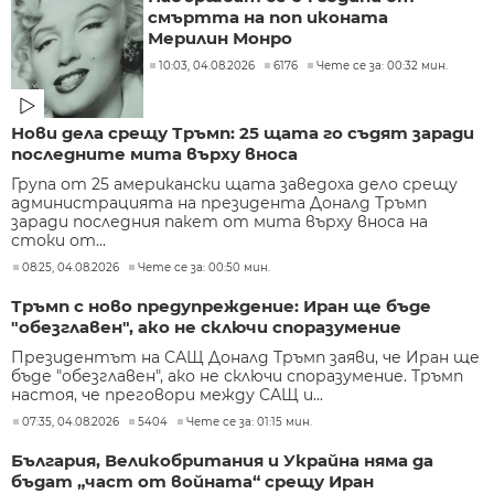
смъртта на поп иконата
Мерилин Монро
10:03, 04.08.2026
6176
Чете се за: 00:32 мин.
Нови дела срещу Тръмп: 25 щата го съдят заради
последните мита върху вноса
Група от 25 американски щата заведоха дело срещу
администрацията на президента Доналд Тръмп
заради последния пакет от мита върху вноса на
стоки от...
08:25, 04.08.2026
Чете се за: 00:50 мин.
Тръмп с ново предупреждение: Иран ще бъде
"обезглавен", ако не сключи споразумение
Президентът на САЩ Доналд Тръмп заяви, че Иран ще
бъде "обезглавен", ако не сключи споразумение. Тръмп
настоя, че преговори между САЩ и...
07:35, 04.08.2026
5404
Чете се за: 01:15 мин.
България, Великобритания и Украйна няма да
бъдат „част от войната“ срещу Иран