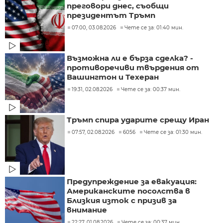
преговори днес, съобщи
президентът Тръмп
07:00, 03.08.2026
Чете се за: 01:40 мин.
Възможна ли е бърза сделка? -
противоречиви твърдения от
Вашингтон и Техеран
19:31, 02.08.2026
Чете се за: 00:37 мин.
Тръмп спира ударите срещу Иран
07:57, 02.08.2026
6056
Чете се за: 01:30 мин.
Предупреждение за евакуация:
Американските посолства в
Близкия изток с призив за
внимание
22:27, 01.08.2026
Чете се за: 00:37 мин.