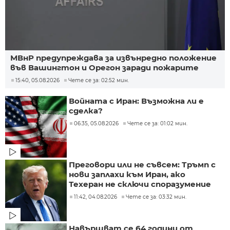
МВнР предупреждава за извънредно положение
във Вашингтон и Орегон заради пожарите
15:40, 05.08.2026
Чете се за: 02:52 мин.
Войната с Иран: Възможна ли е
сделка?
06:35, 05.08.2026
Чете се за: 01:02 мин.
Преговори или не съвсем: Тръмп с
нови заплахи към Иран, ако
Техеран не сключи споразумение
11:42, 04.08.2026
Чете се за: 03:32 мин.
Навършват се 64 години от