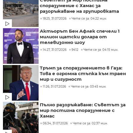
споразумение с Хамас за
разоръжаване на групировката
18:25, 31.07.2026
Чете се за: 04:22 мин.
Актьорът Бен Афлек спечели 1
милион щатски долара от
телевизонно шоу
14:27, 31.07.2026
9412
Чете се за: 04:15 мин.
Тръмп за споразумението в Газа:
Това е огромна стъпка към траен
мир и сигурност
11:26, 31.07.2026
Чете се за: 03:45 мин.
Пълно разоръжаване: Съветът за
мир постигна споразумение с
Хамас
06:34, 31.07.2026
Чете се за: 02:37 мин.