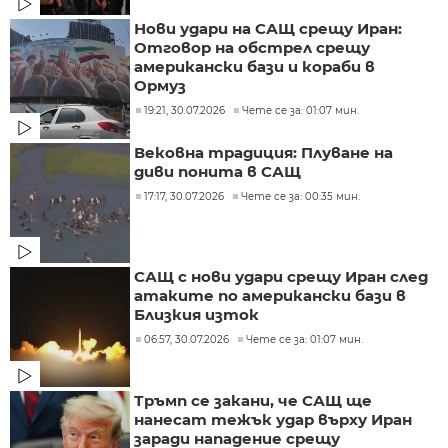
Нови удари на САЩ срещу Иран:
Отговор на обстрел срещу
американски бази и кораби в
Ормуз
19:21, 30.07.2026
Чете се за: 01:07 мин.
Вековна традиция: Плуване на
диви понита в САЩ
17:17, 30.07.2026
Чете се за: 00:35 мин.
САЩ с нови удари срещу Иран след
атаките по американски бази в
Близкия изток
06:57, 30.07.2026
Чете се за: 01:07 мин.
Тръмп се закани, че САЩ ще
нанесат тежък удар върху Иран
заради нападение срещу