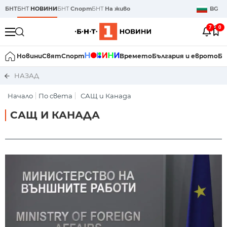
БНТ
БНТ
НОВИНИ
БНТ
Спорт
БНТ
На живо
BG
7
0
Новини
Свят
Спорт
Времето
България и еврото
Би
НАЗАД
Начало
По света
САЩ и Канада
САЩ И КАНАДА