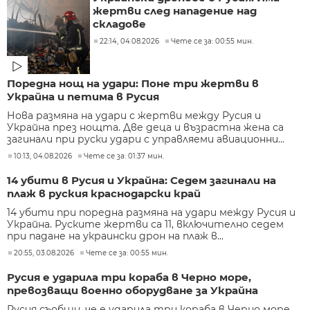
жертви след нападение над
складове
22:14, 04.08.2026
Чете се за: 00:55 мин.
Поредна нощ на удари: Поне три жертви в
Украйна и петима в Русия
Нова размяна на удари с жертви между Русия и
Украйна през нощта. Две деца и възрастна жена са
загинали при руски удари с управляеми авиационни...
10:13, 04.08.2026
Чете се за: 01:37 мин.
14 убити в Русия и Украйна: Седем загинали на
плаж в руския краснодарски край
14 убити при поредна размяна на удари между Русия и
Украйна. Руските жертви са 11, включително седем
при падане на украински дрон на плаж в...
20:55, 03.08.2026
Чете се за: 00:55 мин.
Русия е ударила три кораба в Черно море,
превозващи военно оборудване за Украйна
Русия съобщи, че е ударила три кораба в Черно море,