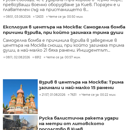
превозващи военно оборудване за Киев. Поразен е и
плавателен съд на пристанището в...
08:51, 03.08.2026
12633
Чете се за: 00:50 мин.
Експлозия в центъра на Москва: Самоделна бомба
причини взрива, при който загинаха трима души
Самоделна бомба е причинила взрива в заведение в
центъра на Москва снощи, при който загинаха трима
души, а най-малко 21 бяха ранени. Инцидентът...
08:11, 02.08.2026
6912
Чете се за: 00:57 мин.
Взрив в центъра на Москва: Трима
загинали и най-малко 15 ранени
21:57, 01.08.2026
7631
Чете се за: 00:22 мин.
Руска балистична ракета удари
на метри от литовското
посолство в Киев