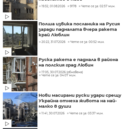
19:32, 01.08.2026
9178
Чете се за: 02:57 мин.
Полша извика посланика на Русия
заради падналата вчера ракета
край Люблин
20:22, 31.07.2026
Чете се за: 00:52 мин.
Руска ракета е паднала в района
на полския град Любин
17:05, 30.07.2026 (обновена)
Чете се за: 04:07 мин.
Нови масирани руски удари срещу
Украйна отнеха живота на най-
малко 8 души
11:41, 30.07.2026
Чете се за: 03:37 мин.