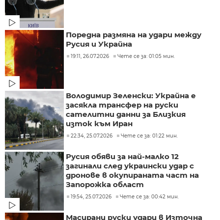
Поредна размяна на удари между
Русия и Украйна
19:11, 26.07.2026
Чете се за: 01:05 мин.
Володимир Зеленски: Украйна е
засякла трансфер на руски
сателитни данни за Близкия
изток към Иран
22:34, 25.07.2026
Чете се за: 01:22 мин.
Русия обяви за най-малко 12
загинали след украински удар с
дронове в окупираната част на
Запорожка област
19:54, 25.07.2026
Чете се за: 00:42 мин.
Масирани руски удари в Източна