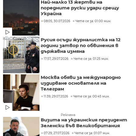
Най-малко 13 жертви на
поредните руски удари срещу
Украйна
08:05, 30.07.2026
Чете се за: 01:00 мин.
Русия осъди журналистка на 12
години затвор по обвинения в
държавна измяна
17:57, 29.07.2026
Чете се за: 01:25 мин.
Москва обяви за международно
издирване основателя на
Телеграм
11:39, 29.07.2026
Чете се за: 00:45 мин.
Реклама
Визита на украинския президент
Зеленски във Великобритания
07:29, 27.07.2026
Чете се за: 01:07 мин.