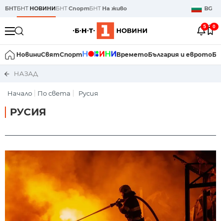
БНТ
БНТ
НОВИНИ
БНТ
Спорт
БНТ
На живо
BG
5
0
Новини
Свят
Спорт
Времето
България и еврото
Би
НАЗАД
Начало
По света
Русия
РУСИЯ