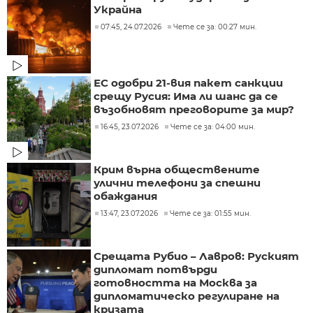
Украйна
07:45, 24.07.2026
Чете се за: 00:27 мин.
ЕС одобри 21-вия пакет санкции
срещу Русия: Има ли шанс да се
възобновят преговорите за мир?
16:45, 23.07.2026
Чете се за: 04:00 мин.
Крим върна обществените
улични телефони за спешни
обаждания
13:47, 23.07.2026
Чете се за: 01:55 мин.
Срещата Рубио – Лавров: Руският
дипломат потвърди
готовността на Москва за
дипломатическо регулиране на
кризата