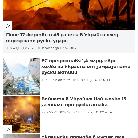
Поне 17 жертви и 45 ранени в Украйна след
поредните руски удари
17:49, 05.08.2026
Чете се за: 03:57 мин.
ЕС предоставя 1,4 млрд. евро
лихви на Украйна от замразените
руски активи
14:41, 05.08.2026
Чете се за: 01:12 мин.
Войната в Украйна: Най-малко 15
загинали при руска атака
07:56, 05.08.2026
Чете се за: 01:07 мин.
Украински дронове в Русия: Има