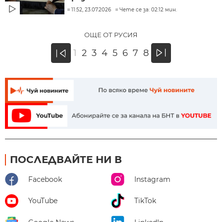
11:52, 23.07.2026
Чете се за: 02:12 мин.
ОЩЕ ОТ РУСИЯ
»
1
2
3
4
5
6
7
8
«
ПОСЛЕДВАЙТЕ НИ В
Facebook
Instagram
YouTube
TikTok