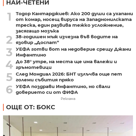
НАЙ-ЧЕТЕНИ
1
Тодор Кантарджиев: Ако 200 души са ухапани
от комар, носещ вируса на Западнонилската
треска, един развива тежко усложнение,
засягащо мозъка
2
38-годишен мъж изчезна във водите на
язовир „Доспат“
3
УЕФА готви вот на недоверие срещу Джани
Инфантино
4
До 38° утре, на места ще има валежи и
гръмотевици
5
След Мондиал 2026: БНТ излъчва още пет
големи събития пряко
6
УЕФА поздрави Инфантино, но свали
доверието си от ФИФА
Реклама
ОЩЕ ОТ: БОКС