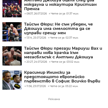
Антъни Джошуа оцеля след два
нокдауна и нокаутира Кристиан
Пренга
08:37, 26.07.2026
Чете се за: 01:37 мин.
Тайсън Фюри: Не съм убеден, че
Джошуа има смелостта да се
изправи срещу мен
13:14, 25.07.2026
Чете се за: 02:37 мин.
Тайсън Фюри прегази Мариуш Вах и
направи нова крачка към
мегасблъсък с Антъни Джошуа
20:27, 24.07.2026
Чете се за: 03:02 мин.
Красимир Инински за
предстоящото европейско
първенство в София: Всичко върви
по план, обединени сме, има
11:56, 23.07.2026
Чете се за: 05:22 мин.
разбирателство
Реклама