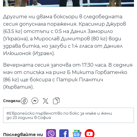
Другите ни двама боксьори в следобедната
сесия допуснаха поражения. Красимир Джуров
(63.5 кг) отстъпи с 0:5 на Данил Заморило
(Украйна), а Мирослав Димитров (80 кг) води
здрава битка, но загуби с 1:4 гласа от Даниел
Илюшонок (Израел).
Вечерната сесия започва от 17:30 часа. В седмия
мач от списъка на ринг Б Микита Горбатенко
(86 кг) ще боксира с Патрик Плантич
(Хърватия).
Сподели
#Европейско първенство по бокс за мъже и жени
до 23 години в София
Последвайте ни