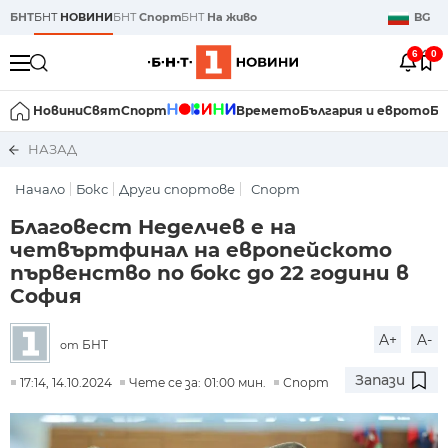
БНТ
БНТ
НОВИНИ
БНТ
Спорт
БНТ
На живо
BG
6
0
Новини
Свят
Спорт
Времето
България и еврото
Би
НАЗАД
Начало
Бокс
Други спортове
Спорт
Благовест Неделчев е на
четвъртфинал на европейското
първенство по бокс до 22 години в
София
A+
A-
БНТ
от
Запази
17:14, 14.10.2024
Чете се за: 01:00 мин.
Спорт