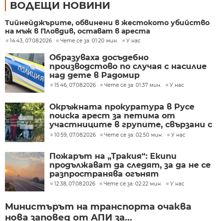
ВОДЕЩИ НОВИНИ
Тийнейджърите, обвинени в жестокото убийство
на мъж в Пловдив, остават в ареста
14:43, 07.08.2026
Чете се за: 01:20 мин.
У нас
Образуваха досъдебно
производстово по случая с насилие
над дете в Радомир
15:46, 07.08.2026
Чете се за: 01:37 мин.
У нас
Окръжната прокуратура в Русе
поиска арест за петима от
участниците в групите, свързани с
разбитата лаборатория за
10:59, 07.08.2026
Чете се за: 02:50 мин.
У нас
фентанил
Пожарът на „Тракия“: Екипи
продължават да следят, за да не се
разпространява огънят
12:38, 07.08.2026
Чете се за: 02:22 мин.
У нас
Министърът на транспорта очаква
нова заповед от АПИ за...