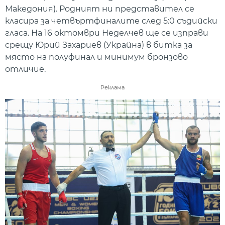
Македония). Родният ни представител се
класира за четвъртфиналите след 5:0 съдийски
гласа. На 16 октомври Неделчев ще се изправи
срещу Юрий Захариев (Украйна) в битка за
място на полуфинал и минимум бронзово
отличие.
Реклама