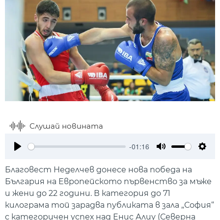
Слушай новината
-01:16
Play
Mute
Setti
Благовест Неделчев донесе нова победа на
България на Европейското първенство за мъже
и жени до 22 години. В категория до 71
килограма той зарадва публиката в зала „София“
с категоричен успех над Енис Алиу (Северна