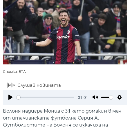
Снимка: БТА
Слушай новината
-01:01
Play
Mute
Setti
Болоня надигра Монца с 3:1 като домакин в мач
от италианската футболна Серия А.
Футболистите на Болоня се изкачиха на