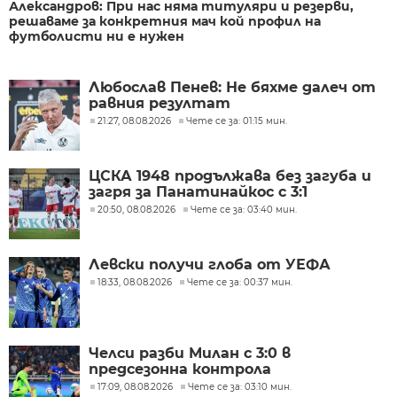
Александров: При нас няма титуляри и резерви,
решаваме за конкретния мач кой профил на
футболисти ни е нужен
Любослав Пенев: Не бяхме далеч от
равния резултат
21:27, 08.08.2026
Чете се за: 01:15 мин.
ЦСКА 1948 продължава без загуба и
загря за Панатинайкос с 3:1
20:50, 08.08.2026
Чете се за: 03:40 мин.
Левски получи глоба от УЕФА
18:33, 08.08.2026
Чете се за: 00:37 мин.
Челси разби Милан с 3:0 в
предсезонна контрола
17:09, 08.08.2026
Чете се за: 03:10 мин.