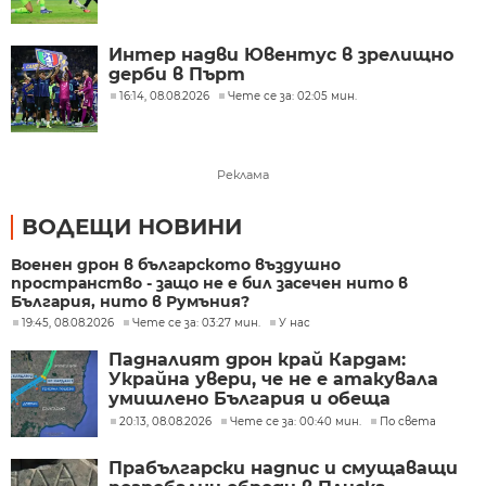
Интер надви Ювентус в зрелищно
дерби в Пърт
16:14, 08.08.2026
Чете се за: 02:05 мин.
Реклама
ВОДЕЩИ НОВИНИ
Военен дрон в българското въздушно
пространство - защо не е бил засечен нито в
България, нито в Румъния?
19:45, 08.08.2026
Чете се за: 03:27 мин.
У нас
Падналият дрон край Кардам:
Украйна увери, че не е атакувала
умишлено България и обеща
разследване
20:13, 08.08.2026
Чете се за: 00:40 мин.
По света
Прабългарски надпис и смущаващи