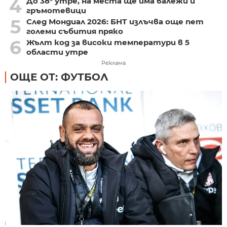
4
До 38° утре, на места ще има валежи и
гръмотевици
5
След Мондиал 2026: БНТ излъчва още пет
големи събития пряко
6
Жълт код за високи температури в 5
области утре
Реклама
ОЩЕ ОТ: ФУТБОЛ