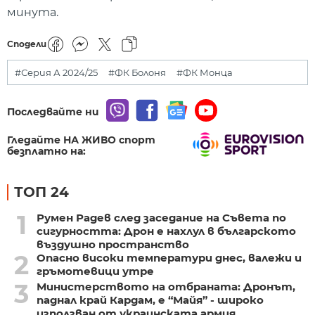
минута.
Сподели
#Серия А 2024/25
#ФК Болоня
#ФК Монца
Последвайте ни
Гледайте НА ЖИВО спорт
безплатно на:
ТОП 24
1
Румен Радев след заседание на Съвета по
сигурността: Дрон е нахлул в българското
въздушно пространство
2
Опасно високи температури днес, валежи и
гръмотевици утре
3
Министерството на отбраната: Дронът,
паднал край Кардам, е “Майя” - широко
използван от украинската армия