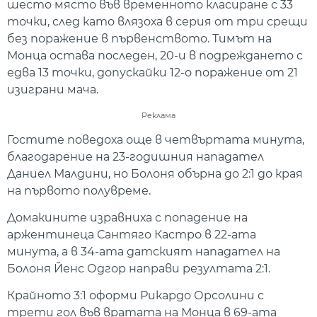
шесто място във временното класиране с 33
точки, след като влязоха в серия от три срещи
без поражение в първенството. Тимът на
Монца остава последен, 20-и в подреждането с
едва 13 точки, допускайки 12-о поражение от 21
изиграни мача.
Реклама
Гостите поведоха още в четвъртата минута,
благодарение на 23-годишния нападател
Даниел Малдини, но Болоня обърна до 2:1 до края
на първото полувреме.
Домакините изравниха с попадение на
аржентинеца Сантяго Кастро в 22-ата
минута, а в 34-ата датският нападател на
Болоня Йенс Одгор направи резултата 2:1.
Крайното 3:1 оформи Рикардо Орсолини с
трети гол във вратата на Монца в 69-ата