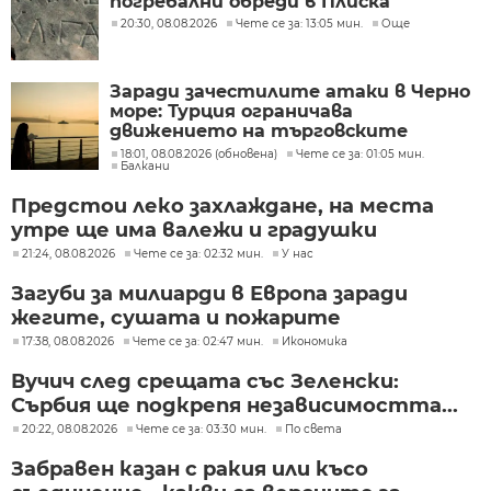
погребални обреди в Плиска
20:30, 08.08.2026
Чете се за: 13:05 мин.
Още
Заради зачестилите атаки в Черно
море: Турция ограничава
движението на търговските
кораби
18:01, 08.08.2026 (обновена)
Чете се за: 01:05 мин.
Балкани
Предстои леко захлаждане, на места
утре ще има валежи и градушки
21:24, 08.08.2026
Чете се за: 02:32 мин.
У нас
Загуби за милиарди в Европа заради
жегите, сушата и пожарите
17:38, 08.08.2026
Чете се за: 02:47 мин.
Икономика
Вучич след срещата със Зеленски:
Сърбия ще подкрепя независимостта...
20:22, 08.08.2026
Чете се за: 03:30 мин.
По света
Забравен казан с ракия или късо