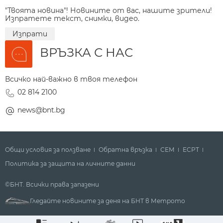
"Твоята новина"! Новините от вас, нашите зрители!
Изпратете текст, снимки, видео.
Изпрати
ВРЪЗКА С НАС
Всичко най-важно в твоя телефон
02 814 2100
news@bnt.bg
Общи условия за ползване
Обратна връзка
СЕМ
ECPT
Политика за защита на личните данни
©БНТ. Всички права запазени
Гледайте новините за деня на БНТ в Метрото