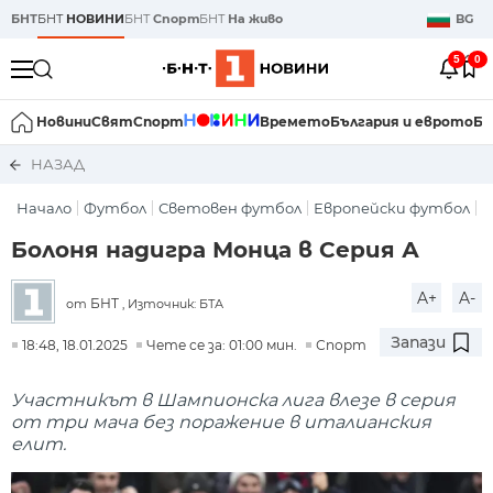
БНТ
БНТ
НОВИНИ
БНТ
Спорт
БНТ
На живо
BG
5
0
Новини
Свят
Спорт
Времето
България и еврото
Би
НАЗАД
Начало
Футбол
Световен футбол
Европейски футбол
Болоня надигра Монца в Серия А
A+
A-
БНТ
от
, Източник: БТА
Запази
18:48, 18.01.2025
Чете се за: 01:00 мин.
Спорт
Участникът в Шампионска лига влезе в серия
от три мача без поражение в италианския
елит.