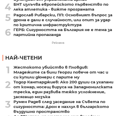
4
БНТ излъчва европейското първенство по
лека атлетика - вижте програмата
5
Радослав Рибарски, ПП: Основният въпрос за
дрона е дали е случайност, или опит за удар
по критична инфраструктура
6
ГЕРБ: Сигурността на България не е тема за
партийна пропаганда
Реклама
НАЙ-ЧЕТЕНИ
1
Жестокото убийство в Пловдив:
Младежите са били Георги повече от час и
си купили дюнери с парите му
2
Тодор Кантарджиев: Ако 200 души са ухапани
от комар, носещ вируса на Западнонилската
треска, един развива тежко усложнение,
засягащо мозъка
3
Румен Радев след заседание на Съвета по
сигурността: Дрон е нахлул в българското
въздушно пространство