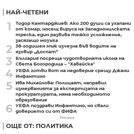
НАЙ-ЧЕТЕНИ
1
Тодор Кантарджиев: Ако 200 души са ухапани
от комар, носещ вируса на Западнонилската
треска, един развива тежко усложнение,
засягащо мозъка
2
38-годишен мъж изчезна във водите на
язовир „Доспат“
3
България посреща чудотворната икона на
Света Богородица – "Хавайска"
4
УЕФА готви вот на недоверие срещу Джани
Инфантино
5
Ива Михайлова: Полицаят, направил
измерванията за експертизата на
прокуратурата, няма необходимото
образование
6
УЕФА поздрави Инфантино, но свали
доверието си от ФИФА
Реклама
ОЩЕ ОТ: ПОЛИТИКА