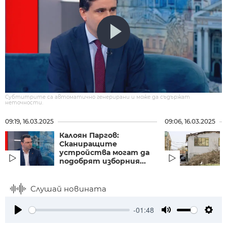
Субтитрите са автоматично генерирани и може да съдържат
неточности.
09:19, 16.03.2025
09:06, 16.03.2025
Калоян Паргов:
Сканиращите
устройства могат да
подобрят изборния...
Слушай новината
-01:48
Play
Mute
Setti