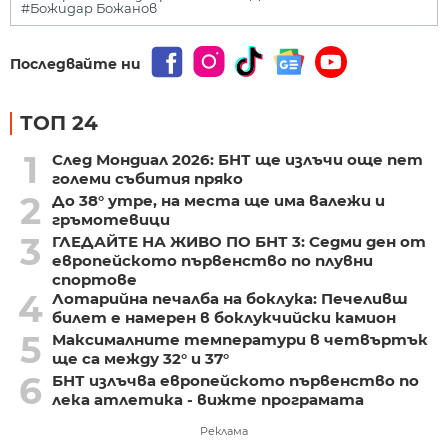
#Божидар Божанов
Последвайте ни
ТОП 24
1
След Мондиал 2026: БНТ ще излъчи още пет
големи събития пряко
2
До 38° утре, на места ще има валежи и
гръмотевици
3
ГЛЕДАЙТЕ НА ЖИВО ПО БНТ 3: Седми ден от
европейското първенство по плувни
спортове
4
Лотарийна печалба на боклука: Печеливш
билет е намерен в боклукчийски камион
5
Максималните температури в четвъртък
ще са между 32° и 37°
6
БНТ излъчва европейското първенство по
лека атлетика - вижте програмата
Реклама