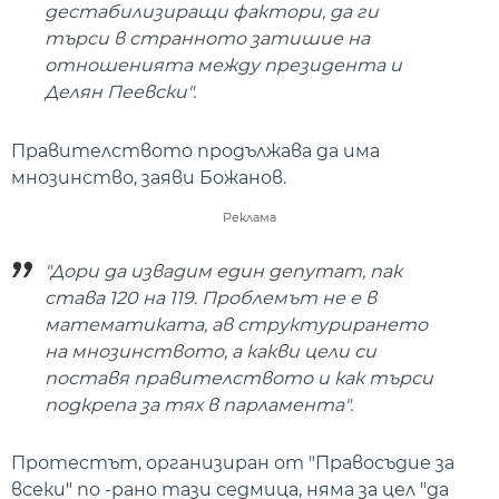
дестабилизиращи фактори, да ги
търси в странното затишие на
отношенията между президента и
Делян Пеевски".
Правителството продължава да има
мнозинство, заяви Божанов.
Реклама
"Дори да извадим един депутат, пак
става 120 на 119. Проблемът не е в
математиката, ав структурирането
на мнозинството, а какви цели си
поставя правителството и как търси
подкрепа за тях в парламента".
Протестът, организиран от "Правосъдие за
всеки" по -рано тази седмица, няма за цел "да