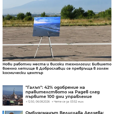
Нови работни места и високи технологии: Бившето
военно летище в Доброславци се превръща в голям
космически център
"Галъп": 42% одобрение на
правителството на Радев след
първите 100 дни управление
12:50, 06.08.2026
Чете се за: 03:52 мин.
Омбудсманът Велислава Делчева: