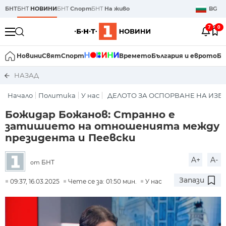
БНТ
БНТ
НОВИНИ
БНТ
Спорт
БНТ
На живо
BG
7
0
Новини
Свят
Спорт
Времето
България и еврото
Би
НАЗАД
Начало
Политика
У нас
ДЕЛОТО ЗА ОСПОРВАНЕ НА ИЗБ
Божидар Божанов: Странно е
затишието на отношенията между
президента и Пеевски
A+
A-
БНТ
от
Запази
09:37, 16.03.2025
Чете се за: 01:50 мин.
У нас