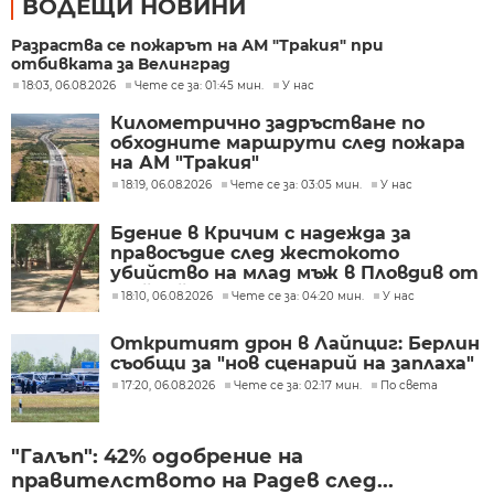
ВОДЕЩИ НОВИНИ
Разраства се пожарът на АМ "Тракия" при
отбивката за Велинград
18:03, 06.08.2026
Чете се за: 01:45 мин.
У нас
Километрично задръстване по
обходните маршрути след пожара
на АМ "Тракия"
18:19, 06.08.2026
Чете се за: 03:05 мин.
У нас
Бдение в Кричим с надежда за
правосъдие след жестокото
убийство на млад мъж в Пловдив от
тийнейджъри
18:10, 06.08.2026
Чете се за: 04:20 мин.
У нас
Откритият дрон в Лайпциг: Берлин
съобщи за "нов сценарий на заплаха"
17:20, 06.08.2026
Чете се за: 02:17 мин.
По света
"Галъп": 42% одобрение на
правителството на Радев след...