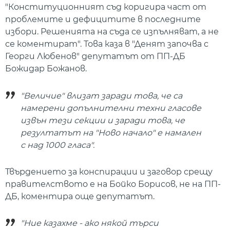
"Конституционният съд коригира част от
проблемите и дефицитите в последните
избори. Решенията на съда се изпълняват, а не
се коментират". Това каза в "Денят започва с
Георги Любенов" депутатът от ПП-ДБ
Божидар Божанов.
"Величие" влизат заради това, че са
намерени допълнителни техни гласове
извън тези секции и заради това, че
резултатът на "Ново начало" е намален
с над 1000 гласа".
Твърдението за конспирации и заговор срещу
правителството е на Бойко Борисов, не на ПП-
ДБ, коментира още депутатът.
"Ние казахме - ако някой търси