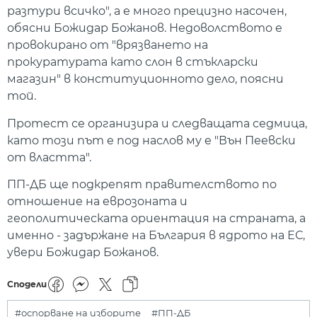
разтури всичко", а е много прецизно насочен,
обясни Божидар Божанов. Недоволството е
провокирано от "врязването на
прокуратурата като слон в стъкларски
магазин" в конституционното дело, поясни
той.
Протест се организира и следващата седмица,
като този път е под наслов му е "Вън Пеевски
от властта".
ПП-ДБ ще подкрепят правителството по
отношение на еврозоната и
геополитическата ориентация на страната, а
именно - задържане на България в ядрото на ЕС,
увери Божидар Божанов.
Сподели
#оспорване на изборите
#ПП-ДБ