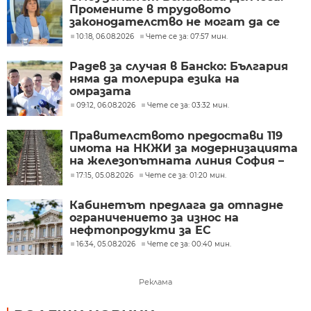
Промените в трудовото
законодателство не могат да се
правят през бюджета
10:18, 06.08.2026
Чете се за: 07:57 мин.
Радев за случая в Банско: България
няма да толерира езика на
омразата
09:12, 06.08.2026
Чете се за: 03:32 мин.
Правителството предостави 119
имота на НКЖИ за модернизацията
на железопътната линия София –
Пловдив
17:15, 05.08.2026
Чете се за: 01:20 мин.
Кабинетът предлага да отпадне
ограничението за износ на
нефтопродукти за ЕС
16:34, 05.08.2026
Чете се за: 00:40 мин.
Реклама