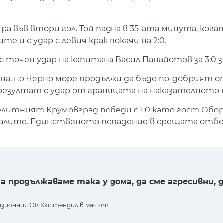
ра във втори гол. Той падна в 35-ата минута, ког
и с удар с левия крак покачи на 2:0.
 точен удар на капитана Васил Панайотов за 3:0 з
, но Черно море продължи да бъде по-добрият от
резултат с удар от границата на наказателното 
 елитният Крумовград победи с 1:0 като гост Об
алите. Единственото попадение в срещата отбе
да продължаваме така у дома, да сме агресивни,
зионния ФК Кюстендил в мач от...
.