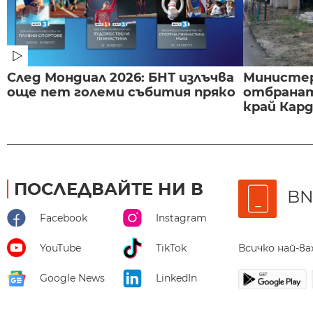
След Мондиал 2026: БНТ излъчва
Министе
още пет големи събития пряко
отбранат
край Карда
ПОСЛЕДВАЙТЕ НИ В
BN
Facebook
Instagram
Всичко най-в
YouTube
TikTok
Google News
LinkedIn