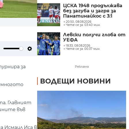
ЦСКА 1948 продължава
без загуба и загря за
Панатинайкос с 3:1
20:50, 08.08.2026
Чете се за: 03:40 мин.
Левски получи глоба от
УЕФА
18:33, 08.08.2026
Чете се за: 00:37 мин.
ute
Settings
турнира за
Реклама
ВОДЕЩИ НОВИНИ
о многото
па. Главният
кините във
а Исмаил Иса в