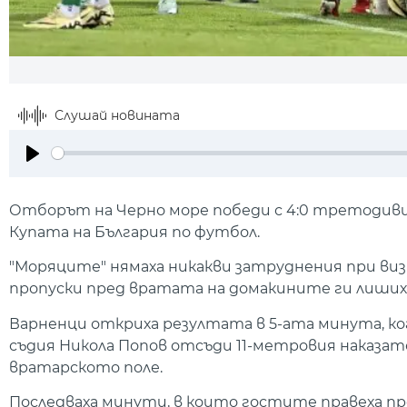
Слушай новината
Play
Отборът на Черно море победи с 4:0 третодиви
Купата на България по футбол.
"Моряците" нямаха никакви затруднения при ви
пропуски пред вратата на домакините ги лиших
Варненци откриха резултата в 5-ата минута, ко
съдия Никола Попов отсъди 11-метровия наказате
вратарското поле.
Последваха минути, в които гостите правеха пр