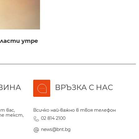
бласти утре
ВИНА
ВРЪЗКА С НАС
т вас,
Всичко най-важно в твоя телефон
те текст,
02 814 2100
news@bnt.bg