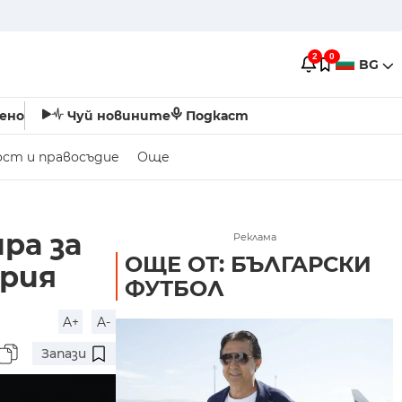
2
0
BG
ено
Чуй новините
Подкаст
ост и правосъдие
Още
ра за
Реклама
ОЩЕ ОТ: БЪЛГАРСКИ
ария
ФУТБОЛ
A+
A-
Запази