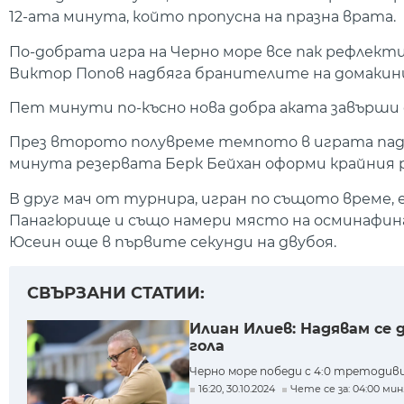
12-ата минута, който пропусна на празна врата.
По-добрата игра на Черно море все пак рефлекти
Виктор Попов надбяга бранителите на домакините 
Пет минути по-късно нова добра аката завърши с
През второто полувреме темпото в играта падна
минута резервата Берк Бейхан оформи крайния 
В друг мач от турнира, игран по същото време,
Панагюрище и също намери място на осминафин
Юсеин още в първите секунди на двубоя.
СВЪРЗАНИ СТАТИИ:
Илиан Илиев: Надявам се 
гола
Черно море победи с 4:0 третодиви
16:20, 30.10.2024
Чете се за: 04:00 мин