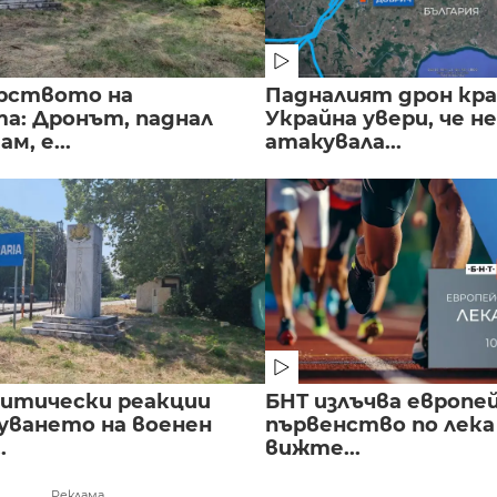
рството на
Падналият дрон кра
а: Дронът, паднал
Украйна увери, че не
м, е...
атакувала...
литически реакции
БНТ излъчва европе
луването на военен
първенство по лека
.
вижте...
Реклама