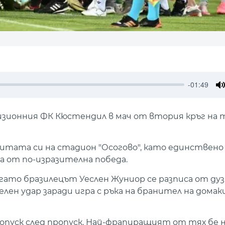
-01:49
M
зионния ФК Кюстендил в мач от втория кръг на 
зитата си на стадион "Осогово", като единствен
а от по-изразителна победа.
гато бразилецът Уеслен Жуниор се разписа от дуз
лен удар заради игра с ръка на бранител на дома
опуск след пропуск. Най-фрапиращият от тях бе н