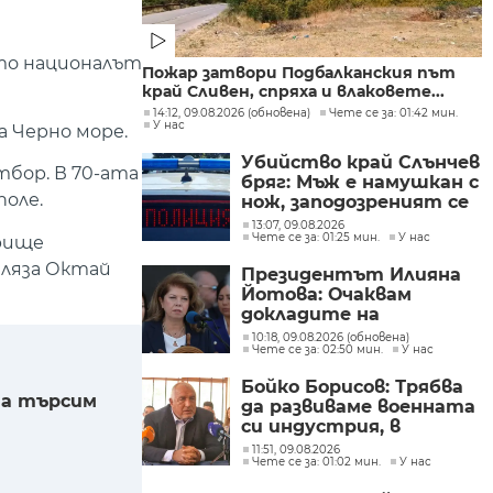
ато националът
Пожар затвори Подбалканския път
край Сливен, спряха и влаковете...
14:12, 09.08.2026 (обновена)
Чете се за: 01:42 мин.
У нас
а Черно море.
Убийство край Слънчев
бор. В 70-ата
бряг: Мъж е намушкан с
поле.
нож, заподозреният се
опитал да избяга
13:07, 09.08.2026
Чете се за: 01:25 мин.
У нас
орище
ляза Октай
Президентът Илияна
Йотова: Очаквам
докладите на
службите какъв е
10:18, 09.08.2026 (обновена)
Чете се за: 02:50 мин.
У нас
дронът и каква е била
неговата роля
Бойко Борисов: Трябва
 да търсим
да развиваме военната
си индустрия, в
момента това не се
11:51, 09.08.2026
Чете се за: 01:02 мин.
У нас
прави