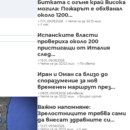
Битката с огъня край Висока
могила: Пожарът е обхванал
около 1200...
11:11, 09.08.2026
Чете се за: 02:15 мин.
У нас
Испанските власти
провериха около 200
пристигащи от Италия
след...
13:01, 09.08.2026
Чете се за: 02:02 мин.
По света
Иран и Оман са близо до
споразумение за нов
временен маршрут през...
08:05, 09.08.2026 (обновена)
Чете се за: 03:22 мин.
Близък изток
Важно напомняне:
Зрелостниците трябва сами
да внесат здравните си...
12:27, 09.08.2026
Чете се за: 03:12 мин.
У нас