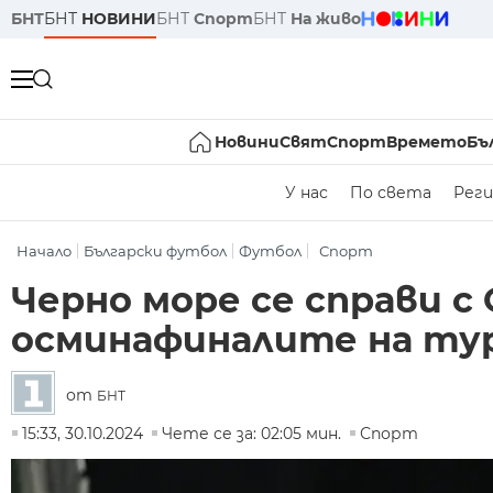
БНТ
БНТ
НОВИНИ
БНТ
Спорт
БНТ
На живо
Новини
Свят
Спорт
Времето
Бъ
У нас
По света
Реги
Начало
Български футбол
Футбол
Спорт
Черно море се справи с
осминафиналите на тур
от
БНТ
15:33, 30.10.2024
Чете се за: 02:05 мин.
Спорт