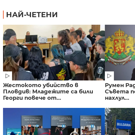
НАЙ-ЧЕТЕНИ
Жестокото убийство в
Румен Рад
Пловдив: Младежите са били
Съвета п
Георги повече от...
нахлул...