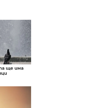
та ще има
ици