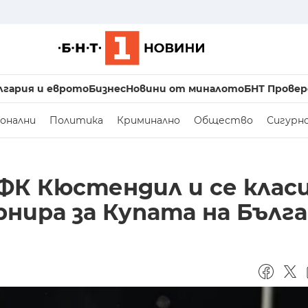
лгария и еврото
Бизнес
Новини от миналото
БНТ Провер
онални
Политика
Криминално
Общество
Сигурн
 ФК Кюстендил и се класи
нира за Купата на Бълг