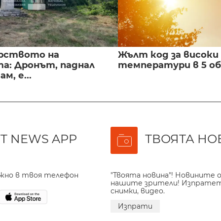
рството на
Жълт код за високи
а: Дронът, паднал
температури в 5 о
м, е...
T NEWS APP
ТВОЯТА НО
ажно в твоя телефон
"Твоята новина"! Новините о
нашите зрители! Изпрате
снимки, видео.
Изпрати