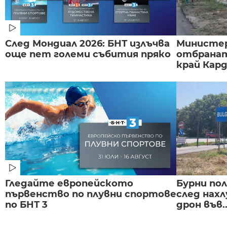
След Мондиал 2026: БНТ излъчва
Министе
още пет големи събития пряко
отбранат
край Карда
Гледайте европейското
Бурни по
първенство по плувни спортове
след нах
по БНТ 3
дрон във..