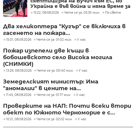
скептицизма на Вучич към ЕС, но
Украйна е във война и няма време за
скептицизъм
15:22, 08.08.2026
Чете се за: 05:35 мин.
По света
Два хеликоптера "Кугър" се включиха в
гасенето на пожара...
15:01, 08.08.2026
Чете се за: 01:02 мин.
У нас
Пожар изпепели две къщи в
бобошевското село Висока могила
(СНИМКИ)
13:29, 08.08.2026
Чете се за: 00:40 мин.
У нас
Земеделският министър: Има
"аномалии" в цените на...
11:45, 08.08.2026
Чете се за: 01:17 мин.
У нас
Проверките на НАП: Почти всеки втори
обект по Южното Черноморие е с...
10:21, 08.08.2026
Чете се за: 02:02 мин.
У нас