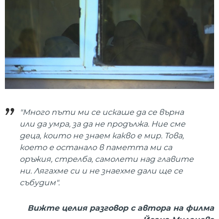
"Много пъти ми се искаше да се върна
или да умра, за да не продължа. Ние сме
деца, които не знаем какво е мир. Това,
което е останало в паметта ми са
оръжия, стрелба, самолети над главите
ни. Лягахме си и не знаехме дали ще се
събудим".
Вижте целия разговор с автора на филма