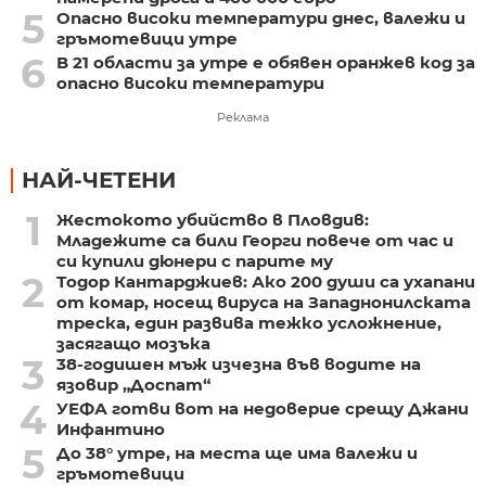
5
Опасно високи температури днес, валежи и
гръмотевици утре
6
В 21 области за утре е обявен оранжев код за
опасно високи температури
Реклама
НАЙ-ЧЕТЕНИ
1
Жестокото убийство в Пловдив:
Младежите са били Георги повече от час и
си купили дюнери с парите му
2
Тодор Кантарджиев: Ако 200 души са ухапани
от комар, носещ вируса на Западнонилската
треска, един развива тежко усложнение,
засягащо мозъка
3
38-годишен мъж изчезна във водите на
язовир „Доспат“
4
УЕФА готви вот на недоверие срещу Джани
Инфантино
5
До 38° утре, на места ще има валежи и
гръмотевици