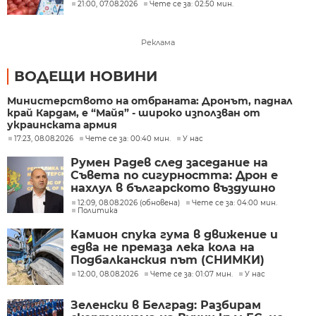
21:00, 07.08.2026
Чете се за: 02:50 мин.
Реклама
ВОДЕЩИ НОВИНИ
Министерството на отбраната: Дронът, паднал
край Кардам, е “Майя” - широко използван от
украинската армия
17:23, 08.08.2026
Чете се за: 00:40 мин.
У нас
Румен Радев след заседание на
Съвета по сигурността: Дрон е
нахлул в българското въздушно
пространство
12:09, 08.08.2026 (обновена)
Чете се за: 04:00 мин.
Политика
Камион спука гума в движение и
едва не премаза лека кола на
Подбалканския път (СНИМКИ)
12:00, 08.08.2026
Чете се за: 01:07 мин.
У нас
Зеленски в Белград: Разбирам