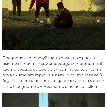
Предприемат пътуване, изпълнено с риск в
името на мечтата. Истории за моментите, в
които деца са искали да умрат, за да се спасят
от мъките от трудния път. И които сега са в
безопасност и не спират да мечтаят за мир не
само в родните им места, но и по целия свят.