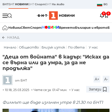
БНТ
БНТ
НОВИНИ
БНТ
Спорт
БНТ
На живо
BG
3
0
Новини
Свят
Спорт
Времето
България и еврото
Би
НАЗАД
Начало
Общество
Близък изток
По света
У нас
"Деца от войната" в кадър: "Исках да
се върна или да умра, за да не
продължа"
A+
A-
БНТ
от
Запази
10:18, 25.03.2025
Чете се за: 01:47 мин.
У нас
Филмът ще бъде излъчен утре в 21.30 по БНТ1