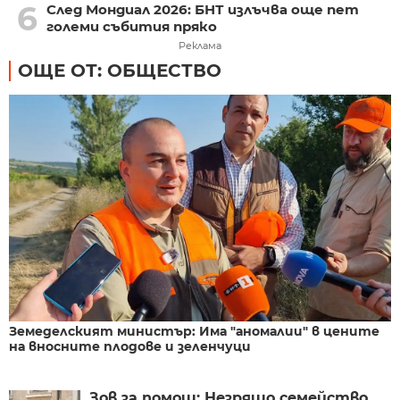
6
След Мондиал 2026: БНТ излъчва още пет
големи събития пряко
Реклама
ОЩЕ ОТ: ОБЩЕСТВО
Земеделският министър: Има "аномалии" в цените
на вносните плодове и зеленчуци
Зов за помощ: Незрящо семейство