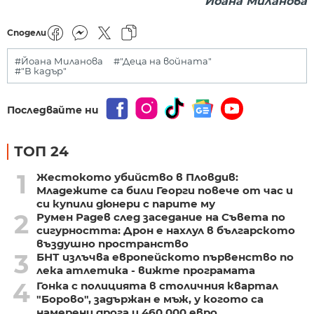
Йоана Миланова
Сподели
#Йоана Миланова
#"Деца на войната"
#"В кадър"
Последвайте ни
ТОП 24
1
Жестокото убийство в Пловдив:
Младежите са били Георги повече от час и
си купили дюнери с парите му
2
Румен Радев след заседание на Съвета по
сигурността: Дрон е нахлул в българското
въздушно пространство
3
БНТ излъчва европейското първенство по
лека атлетика - вижте програмата
4
Гонка с полицията в столичния квартал
"Борово", задържан е мъж, у когото са
намерени дрога и 460 000 евро