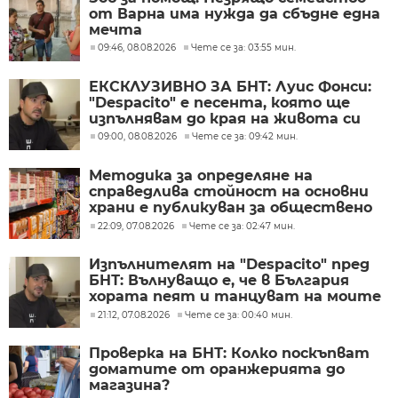
от Варна има нужда да сбъдне една
мечта
09:46, 08.08.2026
Чете се за: 03:55 мин.
ЕКСКЛУЗИВНО ЗА БНТ: Луис Фонси:
"Despacito" е песента, която ще
изпълнявам до края на живота си
09:00, 08.08.2026
Чете се за: 09:42 мин.
Методика за определяне на
справедлива стойност на основни
храни е публикуван за обществено
обсъждане
22:09, 07.08.2026
Чете се за: 02:47 мин.
Изпълнителят на "Despacito" пред
БНТ: Вълнуващо е, че в България
хората пеят и танцуват на моите
песни
21:12, 07.08.2026
Чете се за: 00:40 мин.
Проверка на БНТ: Колко поскъпват
доматите от оранжерията до
магазина?