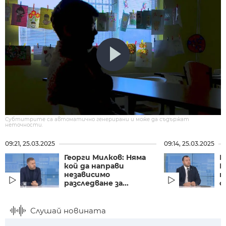
Субтитрите са автоматично генерирани и може да съдържат
неточности.
09:21, 25.03.2025
09:14, 25.03.2025
Георги Милков: Няма
П
кой да направи
П
независимо
п
разследване за...
с
Слушай новината