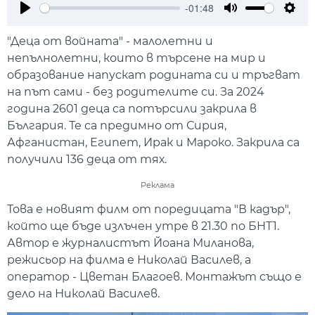
-01:48
Play
Mute
Setti
"Деца от войната" - малолетни и
непълнолетни, които в търсене на мир и
образование напускат родината си и тръгват
на път сами - без родителите си. За 2024
година 2601 деца са потърсили закрила в
България. Те са предимно от Сирия,
Афганистан, Египет, Ирак и Мароко. Закрила са
получили 136 деца от тях.
Реклама
Това е новият филм от поредицата "В кадър",
който ще бъде излъчен утре в 21.30 по БНТ1.
Автор е журналистът Йоана Миланова,
режисьор на филма е Николай Василев, а
оператор - Цветан Благоев. Монтажът също е
дело на Николай Василев.