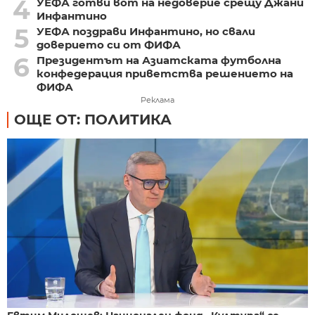
4
УЕФА готви вот на недоверие срещу Джани
Инфантино
5
УЕФА поздрави Инфантино, но свали
доверието си от ФИФА
6
Президентът на Азиатската футболна
конфедерация приветства решението на
ФИФА
Реклама
ОЩЕ ОТ: ПОЛИТИКА