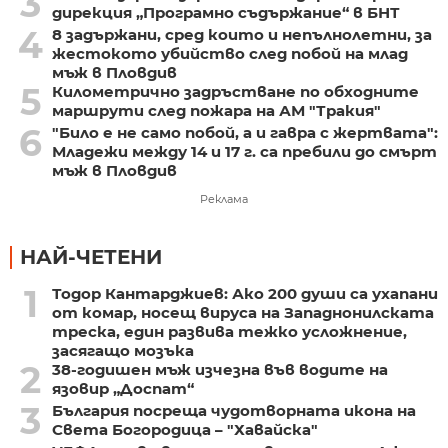
3
дирекция „Програмно съдържание“ в БНТ
4
8 задържани, сред които и непълнолетни, за
жестокото убийство след побой на млад
мъж в Пловдив
5
Километрично задръстване по обходните
маршрути след пожара на АМ "Тракия"
6
"Било е не само побой, а и гавра с жертвата":
Младежи между 14 и 17 г. са пребили до смърт
мъж в Пловдив
Реклама
НАЙ-ЧЕТЕНИ
1
Тодор Кантарджиев: Ако 200 души са ухапани
от комар, носещ вируса на Западнонилската
треска, един развива тежко усложнение,
засягащо мозъка
2
38-годишен мъж изчезна във водите на
язовир „Доспат“
3
България посреща чудотворната икона на
Света Богородица – "Хавайска"