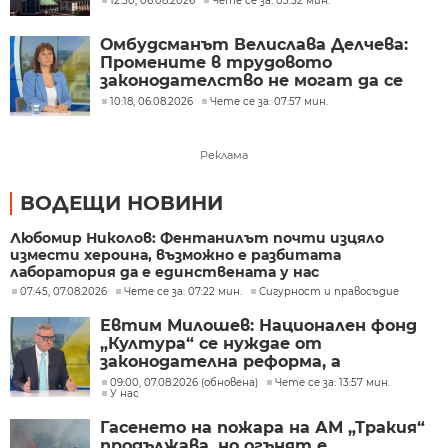
12:50, 06.08.2026
Чете се за: 03:52 мин.
Омбудсманът Велислава Делчева:
Промените в трудовото
законодателство не могат да се
правят през бюджета
10:18, 06.08.2026
Чете се за: 07:57 мин.
Реклама
ВОДЕЩИ НОВИНИ
Любомир Николов: Фентанилът почти изцяло
измести хероина, възможно е разбитата
лаборатория да е единствената у нас
07:45, 07.08.2026
Чете се за: 07:22 мин.
Сигурност и правосъдие
Евтим Милошев: Национален фонд
„Култура“ се нуждае от
законодателна реформа, а
процесите в министерството ще
09:00, 07.08.2026 (обновена)
Чете се за: 13:57 мин.
У нас
бъдат максимално прозрачни
Гасенето на пожара на АМ „Тракия“
продължава, но огънят е