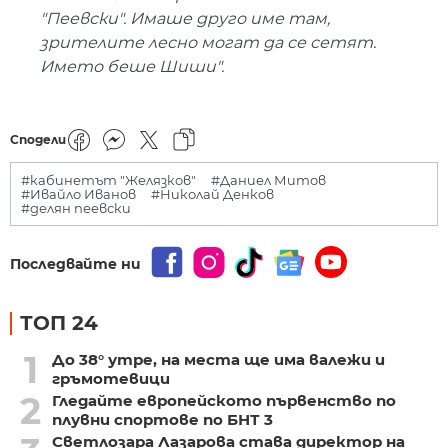
"Пеевски". Имаше друго име там,
зрителите лесно могат да се сетят.
Името беше Шиши".
Сподели
#кабинетът "Желязков"
#Даниел Митов
#Ивайло Иванов
#Николай Денков
#делян пеевски
Последвайте ни
ТОП 24
1
До 38° утре, на места ще има валежи и
гръмотевици
2
Гледайте европейското първенство по
плувни спортове по БНТ 3
Светлозара Лазарова става директор на