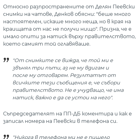
Относно разпространените от Делян Пеевски
снимки на чатове, Денков обясни: "беше много
настоятелен, искаше много неща, но в края на
краищата от нас не получи нищо". Призна, че е
имало опити за натиск върху правителството,
което самият той оглавяваше.
"От снимките се вижда, че той ми е
звънял три пъти, аз не му вдигам и
после му отговарям. Резултатът от
всичките тези съобщения е, че събори
правителството. Не е учудващо, че има
натиск, важно е да се устои на него".
Съпредседателят на ПП-ДБ коментира и как е
записал номера на Пеевски в телефона си.
"Никога в телефона ми не е пишело