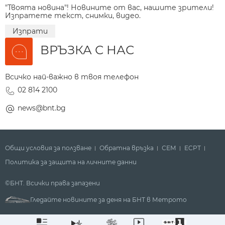
"Твоята новина"! Новините от вас, нашите зрители!
Изпратете текст, снимки, видео.
Изпрати
ВРЪЗКА С НАС
Всичко най-важно в твоя телефон
02 814 2100
news@bnt.bg
Общи условия за ползване
Обратна връзка
СЕМ
ECPT
Политика за защита на личните данни
©БНТ. Всички права запазени
Гледайте новините за деня на БНТ в Метрото