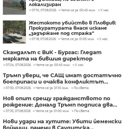
локализиран
07:10, 07.08.2026
Чете се за: 00:45 мин.
У нас
Жестокото убийство в Пловдив:
Прокуратурата внася искане
„задържане под стража“
07:18, 07.08.2026
Чете се за: 01:05 мин.
У нас
Скандалът с ВиК - Бургас: Гледат
мярката на бившия директор
07:24, 07.08.2026
Чете се за: 00:45 мин.
У нас
Тръмп увери, че САЩ имат достатъчно
боеприпаси и очаква конфликтът...
07:30, 07.08.2026
Чете се за: 01:10 мин.
По света
Нов опит срещу гражданството по
рождение: Доналд Тръмп подписа два...
07:35, 07.08.2026
Чете се за: 01:00 мин.
По света
Нови удари на хутите: Убити йеменски
войници, ранени в Саудитска...