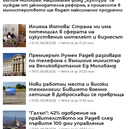
Евтим Милошев: Национален фонд „Култура“ се
нуждае от законодателна реформа, а процесите в
министерството ще бъдат максимално прозрачни
Илияна Йотова: Страна ни има
потенциал в сферата на
изкуствения интелект и бизнесът
забелязва тези перспективи
21:47, 06.08.2026
Чете се за: 01:25 мин.
Премиерът Румен Радев разговаря
по телефона с външния министър
на Великобритания Ед Милибанд
19:37, 06.08.2026
Чете се за: 00:20 мин.
Нови работни места и високи
технологии: Бившето военно
летище в Доброславци се превръща
в голям космически център
15:35, 06.08.2026
Чете се за: 01:55 мин.
"Галъп": 42% одобрение на
правителството на Радев след
първите 100 дни управление