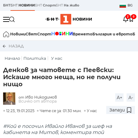
БНТ
БНТ
НОВИНИ
БНТ
Спорт
БНТ
На живо
BG
2
0
Новини
Свят
Спорт
Времето
България и еврото
Би
НАЗАД
Начало
Политика
У нас
Денков за чатовете с Пеевски:
Искаше много неща, но не получи
нищо
Иво Никодимов
A+
A-
от
Всичко от автора
Запази
12:23, 19.01.2025
Чете се за: 01:30 мин.
У нас
#Кой е посочил Ивайло Иванов за шеф на
кабинета на Митов, коментира той