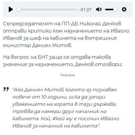
-01:27
Play
Mute
Setti
Съпредседателят на ПП-ДБ Николай Денков
отправи критики към назначението на Ивайло
Иванов за шеф на кабинета на вътрешния
министър Даниел Митов.
На въпрос на БНТ защо се отдава такова
значение за назначението, Денков отговори:
Реклама
"Ако Даниел Митов, когото аз познавам
повече от 10 години, иска да запази
уважението на хората в тази държава,
трябва да намери друг началник на
кабинета. Кой, #кой му е посочил Ивайло
Иванов за началник на кабинета".