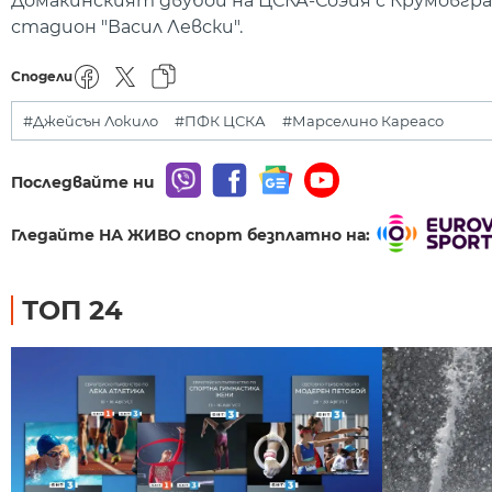
Домакинският двубой на ЦСКА-Соэия с Крумовград 
стадион "Васил Левски".
Сподели
#Джейсън Локило
#ПФК ЦСКА
#Марселино Кареасо
Последвайте ни
Гледайте НА ЖИВО спорт безплатно на:
ТОП 24