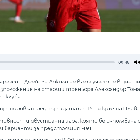
-00:48
M
реасо и Джейсън Локило не взеха участие в днеш
азположение на старши треньора Александър Тома
т клуба.
ренировка преди срещата от 15-ия кръг на Първа 
ивност и двустранна игра, която бе използвана
и варианти за предстоящия мач.