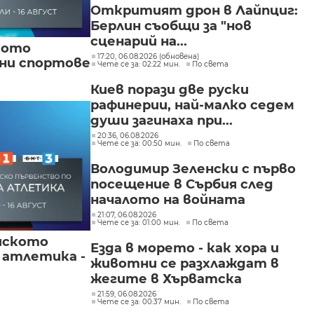
"Изгрев"
Откритият дрон в Лайпциг:
Берлин съобщи за "нов
сценарий на...
кото
17:20, 06.08.2026 (обновена)
вни спортове
Чете се за: 02:22 мин.
По света
Киев порази две руски
рафинерии, най-малко седем
души загинаха при...
20:36, 06.08.2026
Чете се за: 00:50 мин.
По света
Володимир Зеленски с първо
посещение в Сърбия след
началото на войната
21:07, 06.08.2026
Чете се за: 01:00 мин.
По света
йското
Езда в морето - как хора и
 атлетика -
животни се разхлаждат в
жегите в Хърватска
21:59, 06.08.2026
Чете се за: 00:37 мин.
По света