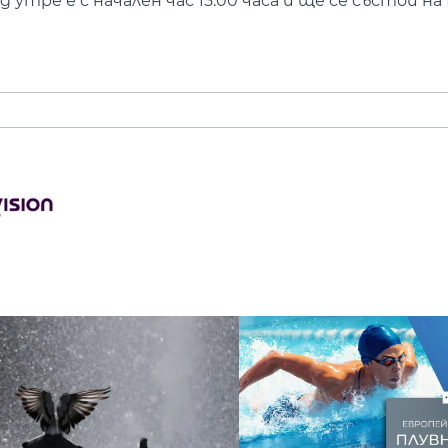
утре е с начален час 15:00 часа и ще се състои н