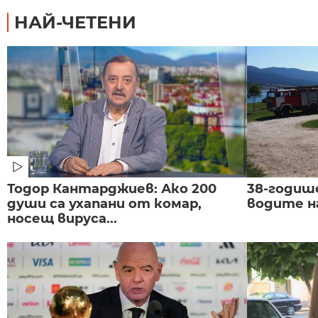
НАЙ-ЧЕТЕНИ
Тодор Кантарджиев: Ако 200
38-годиш
души са ухапани от комар,
водите н
носещ вируса...