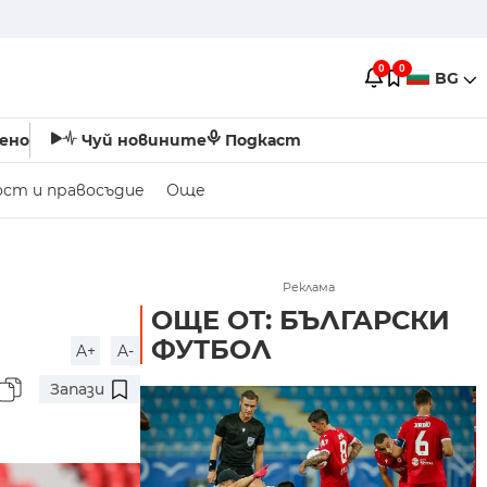
0
0
BG
ено
Чуй новините
Подкаст
ост и правосъдие
Още
Реклама
ОЩЕ ОТ: БЪЛГАРСКИ
ФУТБОЛ
A+
A-
Запази