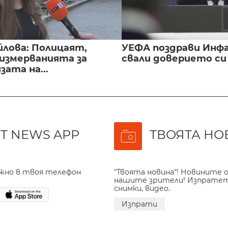
йлова: Полицаят,
УЕФА поздрави Инфа
 измерванията за
свали доверието с
ата на...
T NEWS APP
ТВОЯТА НО
ажно в твоя телефон
"Твоята новина"! Новините о
нашите зрители! Изпрате
снимки, видео.
Изпрати