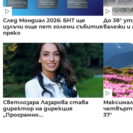
След Мондиал 2026: БНТ ще
До 38° ут
излъчи още пет големи събития
валежи и
пряко
Светлозара Лазарова става
Максима
директор на дирекция
четвъртъ
„Програмно...
37°