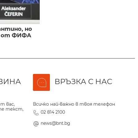
нтино, но
и от ФИФА
ВИНА
ВРЪЗКА С НАС
т вас,
Всичко най-важно в твоя телефон
те текст,
02 814 2100
news@bnt.bg