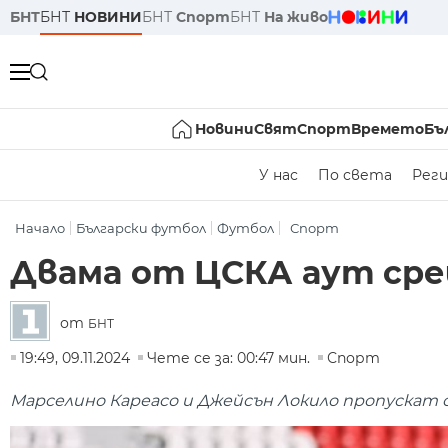
БНТ
БНТ
НОВИНИ
БНТ
Спорт
БНТ
На живо
Новини
Свят
Спорт
Времето
Бъ
У нас
По света
Реги
Начало
Български футбол
Футбол
Спорт
Двама от ЦСКА аут ср
от
БНТ
19:49, 09.11.2024
Чете се за: 00:47 мин.
Спорт
Марселино Кареасо и Джейсън Локило пропускат 