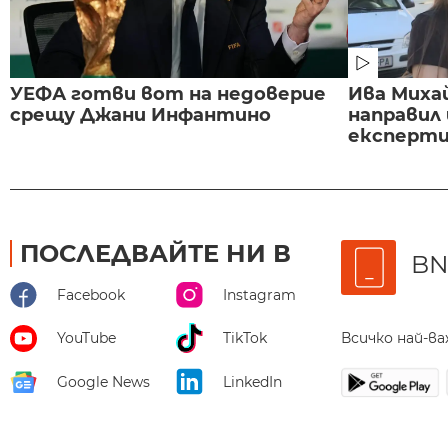
УЕФА готви вот на недоверие
Ива Миха
срещу Джани Инфантино
направил
експертиз
ПОСЛЕДВАЙТЕ НИ В
BN
Facebook
Instagram
Всичко най-в
YouTube
TikTok
Google News
LinkedIn