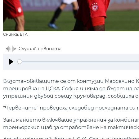
Снимка: БТА
Слушай новината
Play
Възстановяващите се от контузии Марселино Ка
тренировка на ЦСКА-София и няма да бъдат на р
утрешния двубой срещу Крумовград, съобщиха о
"Червените" проведоха следобед последната си т
Заниманието включваше упражнения за комбинат
треньорския щаб за отработване на тактическ