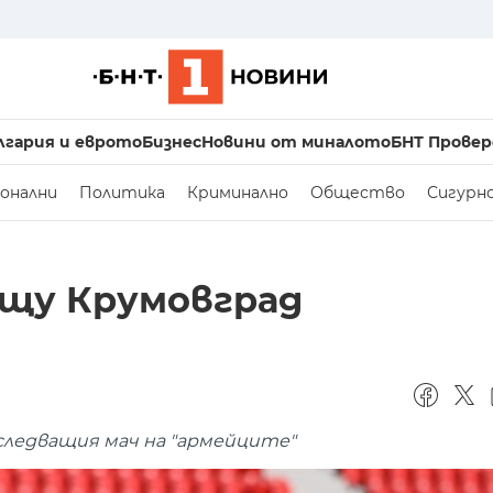
лгария и еврото
Бизнес
Новини от миналото
БНТ Провер
онални
Политика
Криминално
Общество
Сигурн
ещу Крумовград
следващия мач на "армейците"