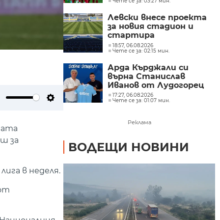
Чете се за: 03:27 мин.
Левски внесе проекта
за новия стадион и
стартира
процедурата по
18:57, 06.08.2026
Чете се за: 02:15 мин.
реконструкцията на
"Герена“
Арда Кърджали си
върна Станислав
Иванов от Лудогорец
17:27, 06.08.2026
Чете се за: 01:07 мин.
ute
Settings
Реклама
ната
ш за
ВОДЕЩИ НОВИНИ
лига в неделя.
 от