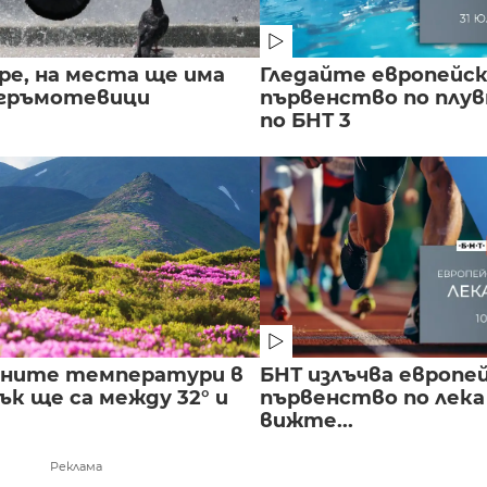
ре, на места ще има
Гледайте европейс
 гръмотевици
първенство по плу
по БНТ 3
лните температури в
БНТ излъчва европе
к ще са между 32° и
първенство по лека
вижте...
Реклама