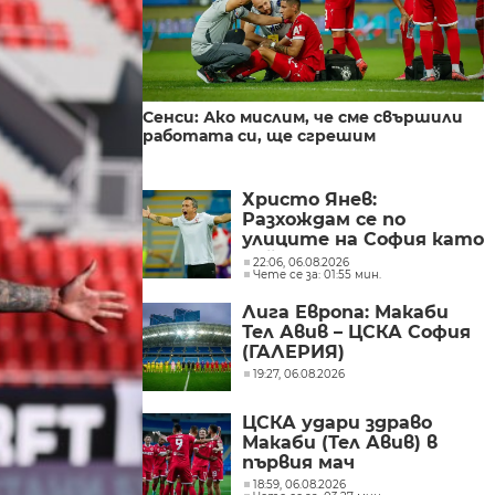
Сенси: Ако мислим, че сме свършили
работата си, ще сгрешим
Христо Янев:
Разхождам се по
улиците на София като
най-мразения човек в
22:06, 06.08.2026
Чете се за: 01:55 мин.
държавата
Лига Европа: Макаби
Тел Авив – ЦСКА София
(ГАЛЕРИЯ)
19:27, 06.08.2026
ЦСКА удари здраво
Макаби (Тел Авив) в
първия мач
18:59, 06.08.2026