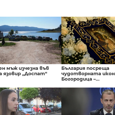
ен мъж изчезна във
България посреща
а язовир „Доспат“
чудотворната икон
Богородица –...