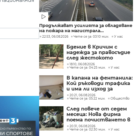
а Националния
Продължават усилията за овладяване
на пожара на магистрала...
22:53, 06.08.2026
Чете се за: 03:10 мин.
У нас
Бдение в Кричим с
надежда за правосъдие
след жестокото
убийство на млад мъж
18:10, 06.08.2026
Чете се за: 04:25 мин.
У нас
в Пловдив от
тийнейджъри
В капана на фентанила:
Кой ръководи трафика
и има ли изход за
пристрастените?
20:21, 06.08.2026
Чете се за: 05:22 мин.
Общество
След повече от седем
месеца: Нова фирма
поема почистването в
столичните райони
20:31, 06.08.2026
Чете се за: 02:30 мин.
У нас
"Слатина", "Подуяне" и