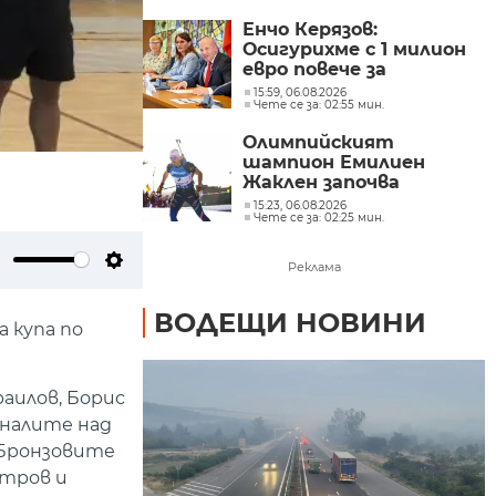
Енчо Керязов:
Осигурихме с 1 милион
евро повече за
младежките политики
15:59, 06.08.2026
Чете се за: 02:55 мин.
Олимпийският
шампион Емилиен
Жаклен започва
професионална кариера
15:23, 06.08.2026
Чете се за: 02:25 мин.
в колоезденето
Реклама
ute
Settings
ВОДЕЩИ НОВИНИ
 купа по
аилов, Борис
иналите над
. Бронзовите
етров и