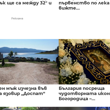
к ще са между 32° и
първенство по лека
вижте...
Реклама
ен мъж изчезна във
България посреща
а язовир „Доспат“
чудотворната икон
Богородица –...