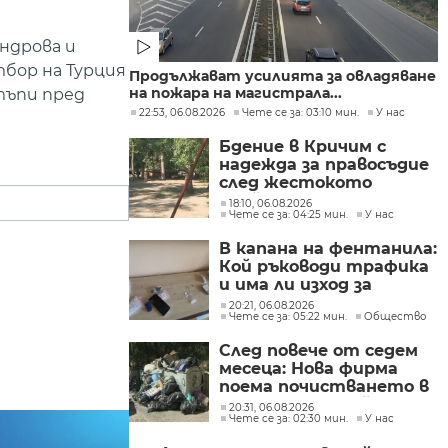
ндрова и
бор на Турция
Продължават усилията за овладяване
на пожара на магистрала...
стъпи пред
22:53, 06.08.2026
Чете се за: 03:10 мин.
У нас
Бдение в Кричим с
надежда за правосъдие
след жестокото
убийство на млад мъж
18:10, 06.08.2026
Чете се за: 04:25 мин.
У нас
в Пловдив от
тийнейджъри
В капана на фентанила:
Кой ръководи трафика
и има ли изход за
пристрастените?
20:21, 06.08.2026
Чете се за: 05:22 мин.
Общество
След повече от седем
месеца: Нова фирма
поема почистването в
столичните райони
20:31, 06.08.2026
Чете се за: 02:30 мин.
У нас
"Слатина", "Подуяне" и
"Изгрев"