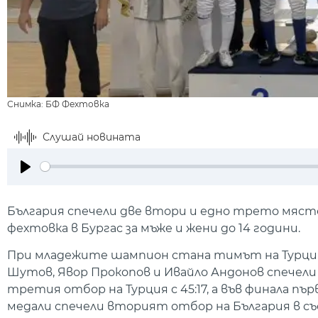
Снимка: БФ Фехтовка
Слушай новината
Play
България спечели две втори и едно трето място
фехтовка в Бургас за мъже и жени до 14 години.
При младежите шампион стана тимът на Турция.
Шутов, Явор Прокопов и Ивайло Андонов спечели
третия отбор на Турция с 45:17, а във финала пъ
медали спечели вторият отбор на България в с