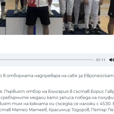
-01:11
M
 в отборната надпревара на сабя за Европейската
 Първият отбор на България в състав Борис Гавр
 сребърните медали като записа победа на полуф
рвият тим на южната ни съседка се наложи с 45:30
ъстав Матей Матеев, Красимир Тодоров, Петър П