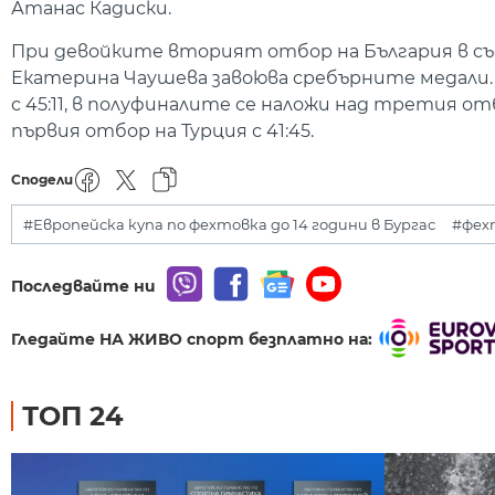
Атанас Кадиски.
При девойките вторият отбор на България в със
Екатерина Чаушева завоюва сребърните медали
с 45:11, в полуфиналите се наложи над третия от
първия отбор на Турция с 41:45.
Сподели
#Европейска купа по фехтовка до 14 години в Бургас
#фех
Последвайте ни
Гледайте НА ЖИВО спорт безплатно на:
ТОП 24