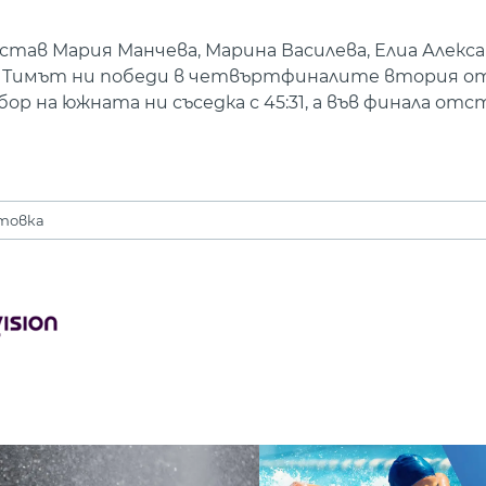
тав Мария Манчева, Марина Василева, Елиа Алекса
. Тимът ни победи в четвъртфиналите втория от
бор на южната ни съседка с 45:31, а във финала от
товка