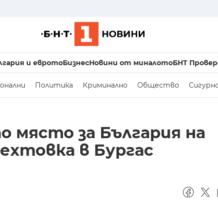
лгария и еврото
Бизнес
Новини от миналото
БНТ Провер
онални
Политика
Криминално
Общество
Сигурн
о място за България на
ехтовка в Бургас