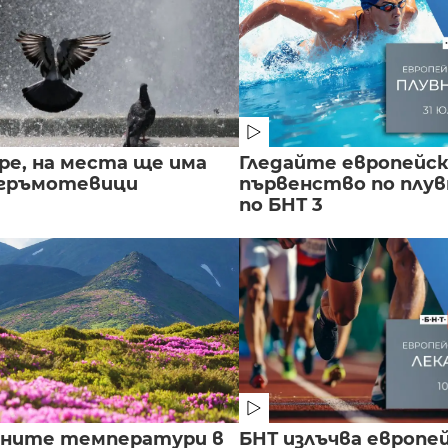
ре, на места ще има
Гледайте европейс
 гръмотевици
първенство по плу
по БНТ 3
лните температури в
БНТ излъчва европе