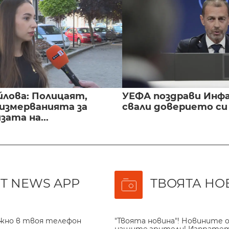
йлова: Полицаят,
УЕФА поздрави Инфа
 измерванията за
свали доверието с
ата на...
T NEWS APP
ТВОЯТА НО
ажно в твоя телефон
"Твоята новина"! Новините о
нашите зрители! Изпрате