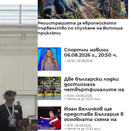
Регистрацията за европейското
първенство по спускане на Витоша
приключи
Спортни новини
06.08.2026 г., 20:50 ч.
20:50, 06.08.2026
Две български лодки
достигнаха
четвъртфиналите на
световното
16:54, 06.08.2026
Чете се за: 02:15 мин.
първенство по гребане
в Пловдив
Йоан Величков ще
представя България в
основната схема на
WTT Contender
16:31, 06.08.2026
Чете се за: 01:52 мин.
Panagyurishte 2026