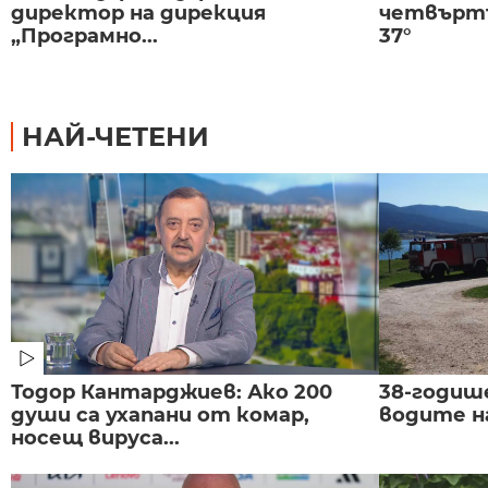
директор на дирекция
четвъртъ
„Програмно...
37°
НАЙ-ЧЕТЕНИ
Тодор Кантарджиев: Ако 200
38-годиш
души са ухапани от комар,
водите н
носещ вируса...