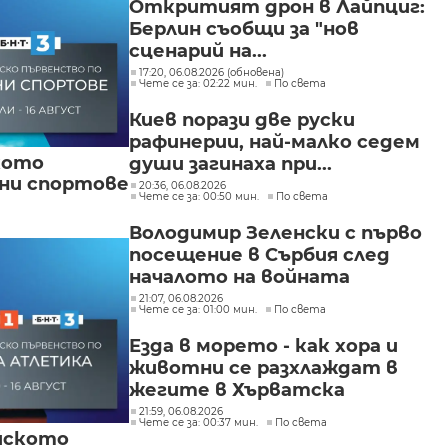
Откритият дрон в Лайпциг:
Берлин съобщи за "нов
сценарий на...
17:20, 06.08.2026 (обновена)
Чете се за: 02:22 мин.
По света
Киев порази две руски
рафинерии, най-малко седем
кото
души загинаха при...
вни спортове
20:36, 06.08.2026
Чете се за: 00:50 мин.
По света
Володимир Зеленски с първо
посещение в Сърбия след
началото на войната
21:07, 06.08.2026
Чете се за: 01:00 мин.
По света
Езда в морето - как хора и
животни се разхлаждат в
жегите в Хърватска
21:59, 06.08.2026
Чете се за: 00:37 мин.
По света
йското