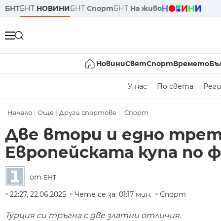
БНТ
БНТ
НОВИНИ
БНТ
Спорт
БНТ
На живо
Новини
Свят
Спорт
Времето
Бъ
У нас
По света
Реги
Начало
Още
Други спортове
Спорт
Две втори и едно трет
Европейската купа по ф
от
БНТ
22:27, 22.06.2025
Чете се за: 01:17 мин.
Спорт
Турция си тръгна с две златни отличия.