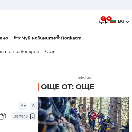
0
0
BG
ено
Чуй новините
Подкаст
ост и правосъдие
Още
Реклама
ОЩЕ ОТ: ОЩЕ
A+
A-
Запази