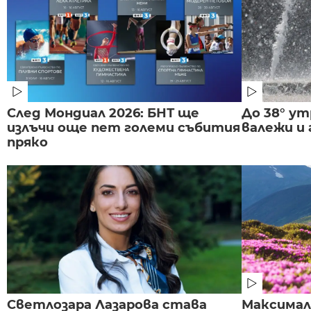
След Мондиал 2026: БНТ ще
До 38° ут
излъчи още пет големи събития
валежи и
пряко
Светлозара Лазарова става
Максима