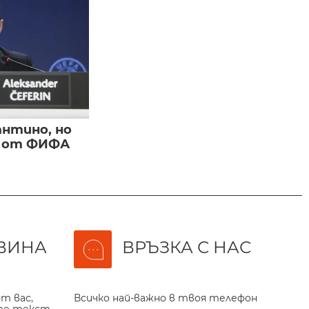
нтино, но
и от ФИФА
ВИНА
ВРЪЗКА С НАС
т вас,
Всичко най-важно в твоя телефон
те текст,