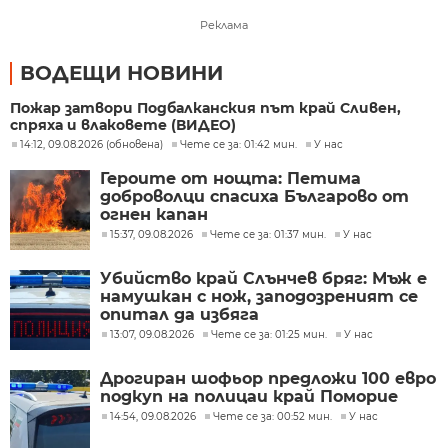
Реклама
ВОДЕЩИ НОВИНИ
Пожар затвори Подбалканския път край Сливен,
спряха и влаковете (ВИДЕО)
14:12, 09.08.2026 (обновена)
Чете се за: 01:42 мин.
У нас
Героите от нощта: Петима
доброволци спасиха Българово от
огнен капан
15:37, 09.08.2026
Чете се за: 01:37 мин.
У нас
Убийство край Слънчев бряг: Мъж е
намушкан с нож, заподозреният се
опитал да избяга
13:07, 09.08.2026
Чете се за: 01:25 мин.
У нас
Дрогиран шофьор предложи 100 евро
подкуп на полицаи край Поморие
14:54, 09.08.2026
Чете се за: 00:52 мин.
У нас