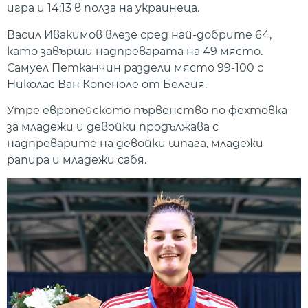
игра и 14:13 в полза на украинеца.
Васил Ивакимов влезе сред най-добрите 64,
като завърши надпреварата на 49 място.
Самуел Петканчин раздели място 99-100 с
Николас Ван Копеноле от Белгия.
Утре европейското първенство по фехтовка
за младежи и девойки продължава с
надпреварите на девойки шпага, младежи
рапира и младежи сабя.