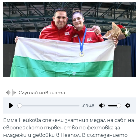
Слушай новината
-03:48
Play
Mute
Setti
Емма Нейкова спечели златния медал на сабя на
европейското първенство по фехтовка за
младежи и девойки в Неапол. В състезанието