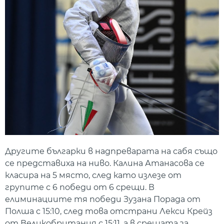
Другите българки в надпреварата на сабя също
се представиха на ниво. Калина Атанасова се
класира на 5 място, след като излезе от
групите с 6 победи от 6 срещи. В
елиминациите тя победи Зузана Порада от
Полша с 15:10, след това отстрани Лекси Крейз
от Великобритания с 15:11, а в срещата за