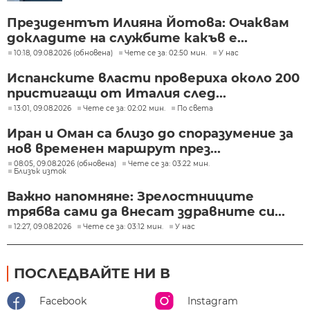
Президентът Илияна Йотова: Очаквам
докладите на службите какъв е...
10:18, 09.08.2026 (обновена)
Чете се за: 02:50 мин.
У нас
Испанските власти провериха около 200
пристигащи от Италия след...
13:01, 09.08.2026
Чете се за: 02:02 мин.
По света
Иран и Оман са близо до споразумение за
нов временен маршрут през...
08:05, 09.08.2026 (обновена)
Чете се за: 03:22 мин.
Близък изток
Важно напомняне: Зрелостниците
трябва сами да внесат здравните си...
12:27, 09.08.2026
Чете се за: 03:12 мин.
У нас
ПОСЛЕДВАЙТЕ НИ В
Facebook
Instagram