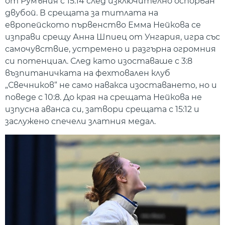
от Румъния с 15:14 след изключително оспорван
двубой. В срещата за титлата на
европейското първенство Емма Нейкова се
изправи срещу Анна Шпиец от Унгария, игра със
самочувствие, устремено и разгърна огромния
си потенциал. След като изоставаше с 3:8
възпитаничката на фехтовален клуб
„Свечников“ не само навакса изоставането, но и
поведе с 10:8. До края на срещата Нейкова не
изпусна аванса си, затвори срещата с 15:12 и
заслужено спечели златния медал.