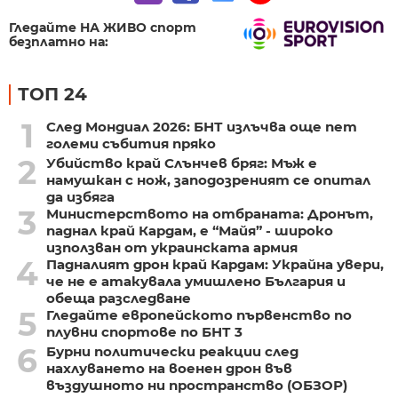
Гледайте НА ЖИВО спорт
безплатно на:
ТОП 24
1
След Мондиал 2026: БНТ излъчва още пет
големи събития пряко
2
Убийство край Слънчев бряг: Мъж е
намушкан с нож, заподозреният се опитал
да избяга
3
Министерството на отбраната: Дронът,
паднал край Кардам, е “Майя” - широко
използван от украинската армия
4
Падналият дрон край Кардам: Украйна увери,
че не е атакувала умишлено България и
обеща разследване
5
Гледайте европейското първенство по
плувни спортове по БНТ 3
6
Бурни политически реакции след
нахлуването на военен дрон във
въздушното ни пространство (ОБЗОР)