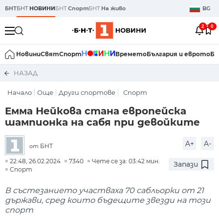
БНТ
БНТ
НОВИНИ
БНТ
Спорт
БНТ
На живо
BG
2
0
Новини
Свят
Спорт
Времето
България и еврото
Би
НАЗАД
Начало
Още
Други спортове
Спорт
Емма Нейкова стана европейска
шампионка на сабя при девойките
A+
A-
БНТ
от
22:48, 26.02.2024
7340
Чете се за: 03:42 мин.
Запази
Спорт
В състезанието участваха 70 сабльорки от 21
държави, сред които бъдещите звезди на този
спорт