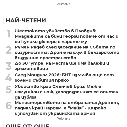
Реклама
НАЙ-ЧЕТЕНИ
1
Жестокото убийство в Пловдив:
Младежите са били Георги повече от час и
си купили дюнери с парите му
2
Румен Радев след заседание на Съвета по
сигурността: Дрон е нахлул в българското
въздушно пространство
3
До 38° утре, на места ще има валежи и
гръмотевици
4
След Мондиал 2026: БНТ излъчва още пет
големи събития пряко
5
Убийство край Слънчев бряг: Мъж е
намушкан с нож, заподозреният се опитал
да избяга
6
Министерството на отбраната: Дронът,
паднал край Кардам, е “Майя” - широко
използван от украинската армия
Реклама
ОЩЕ ОТ: ОЩЕ