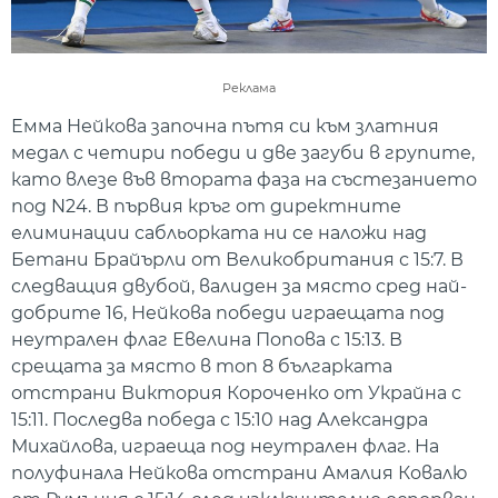
Реклама
Емма Нейкова започна пътя си към златния
медал с четири победи и две загуби в групите,
като влезе във втората фаза на състезанието
под N24. В първия кръг от директните
елиминации сабльорката ни се наложи над
Бетани Брайърли от Великобритания с 15:7. В
следващия двубой, валиден за място сред най-
добрите 16, Нейкова победи играещата под
неутрален флаг Евелина Попова с 15:13. В
срещата за място в топ 8 българката
отстрани Виктория Короченко от Украйна с
15:11. Последва победа с 15:10 над Александра
Михайлова, играеща под неутрален флаг. На
полуфинала Нейкова отстрани Амалия Ковалю