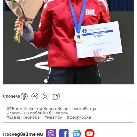
Сподели
#Европейско първенство по фехтовка за
младежи и девойки в Неапол
#Емма Нейкова
#неапол
#фехтовка
Последвайте ни