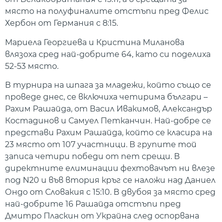
място на полуфиналите отстъпи пред Фелис
Хербон от Германия с 8:15.
Мариела Георгиева и Кристина Миланова
влязоха сред най-добрите 64, като си поделиха
52-53 място.
В турнира на шпага за младежи, който също се
проведе днес, се включиха четирима българи –
Рахим Рашайда, от Васил Ивакимов, Александър
Костадинов и Самуел Петканчин. Най-добре се
представи Рахим Рашайда, който се класира на
23 място от 107 участници. В групите той
записа четири победи от пет срещи. В
директните елиминации фехтовачът ни влезе
под N20 и във втория кръг се наложи над Даниел
Ондо от Словакия с 15:10. В двубоя за място сред
най-добрите 16 Рашайда отстъпи пред
Дмитро Пласкин от Украйна след оспорвана