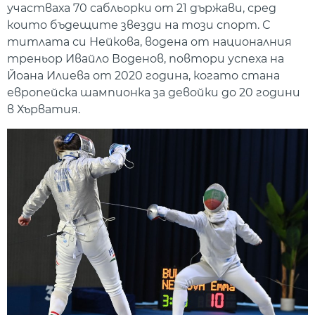
участваха 70 сабльорки от 21 държави, сред
които бъдещите звезди на този спорт. С
титлата си Нейкова, водена от националния
треньор Ивайло Воденов, повтори успеха на
Йоана Илиева от 2020 година, когато стана
европейска шампионка за девойки до 20 години
в Хърватия.