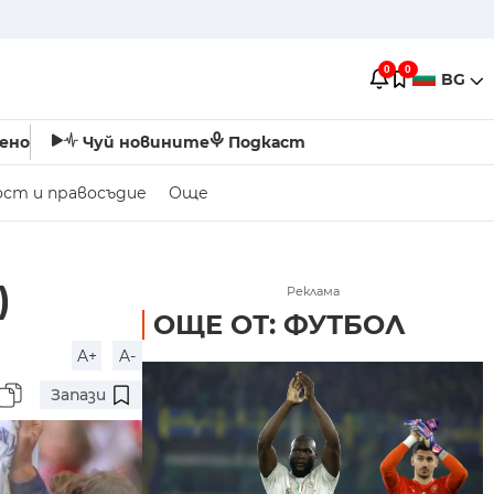
0
0
BG
ено
Чуй новините
Подкаст
ост и правосъдие
Още
)
Реклама
ОЩЕ ОТ: ФУТБОЛ
A+
A-
Запази