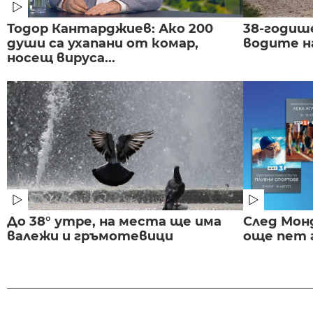
Тодор Кантарджиев: Ако 200
38-годиш
души са ухапани от комар,
водите н
носещ вируса...
До 38° утре, на места ще има
След Монд
валежи и гръмотевици
още пет 