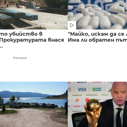
то убийство в
"Майко, искам да се 
 Прокуратурата внася
Има ли обратен път 
..
Реклама