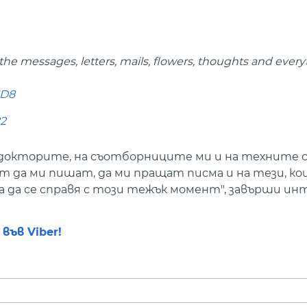
 the messages, letters, mails, flowers, thoughts and every
5D8
22
на докторите, на съотборниците ми и на техните 
ат да ми пишат, да ми пращат писма и на тези, к
а да се справя с този тежък момент", завърши и
ъв Viber!