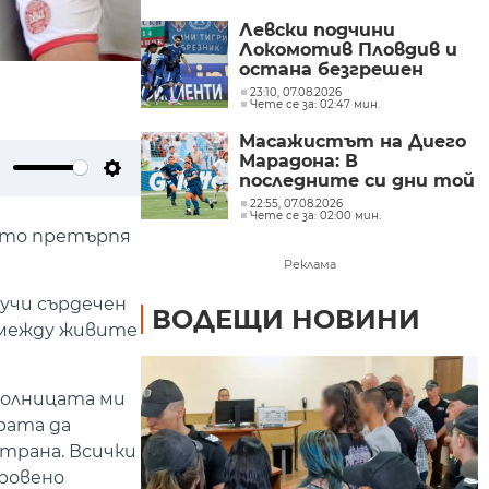
Левски подчини
Локомотив Пловдив и
остана безгрешен
преди европейското
23:10, 07.08.2026
Чете се за: 02:47 мин.
изпитание
Масажистът на Диего
Марадона: В
последните си дни той
ute
Settings
беше прикован към
22:55, 07.08.2026
Чете се за: 02:00 мин.
леглото и се беше
йто претърпя
предал
Реклама
учи сърдечен
ВОДЕЩИ НОВИНИ
измежду живите
 болницата ми
ората да
трана. Всички
кровено