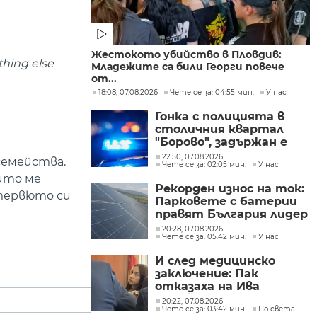
Жестокото убийство в Пловдив:
thing else
Младежите са били Георги повече
от...
18:08, 07.08.2026
Чете се за: 04:55 мин.
У нас
Гонка с полицията в
столичния квартал
"Борово", задържан е
мъж, у когото са
22:50, 07.08.2026
семейства.
Чете се за: 02:05 мин.
У нас
намерени 460 000 евро
оито ме
Рекорден износ на ток:
нтервюто си
Парковете с батерии
правят България лидер
на пазара
20:28, 07.08.2026
Чете се за: 05:42 мин.
У нас
И след медицинско
заключение: Пак
отказаха на Ива
Михайлова да се лекува
20:22, 07.08.2026
Чете се за: 03:42 мин.
По света
в България