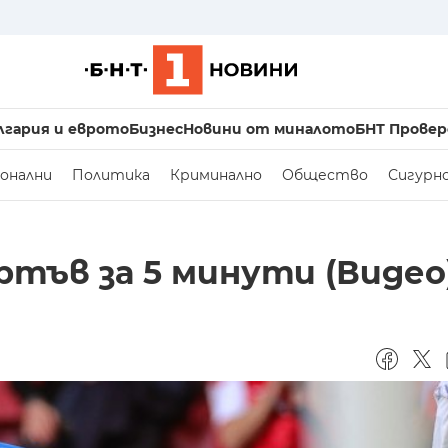
лгария и еврото
Бизнес
Новини от миналото
БНТ Провер
онални
Политика
Криминално
Общество
Сигурн
ртъв за 5 минути (Видео