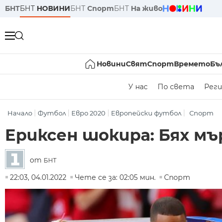
БНТ
БНТ
НОВИНИ
БНТ
Спорт
БНТ
На живо
Новини
Свят
Спорт
Времето
Бъ
У нас
По света
Реги
Начало
Футбол
Евро 2020
Европейски футбол
Спорт
Ериксен шокира: Бях мъ
от
БНТ
22:03, 04.01.2022
Чете се за: 02:05 мин.
Спорт