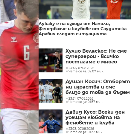
Лукаку е на изхода от Наполи,
Фенербахче и клубове от Саудитска
Арабия следят ситуацията
Хулио Веласкес: Не сме
супергерои - всичко
постигаме с много
труд
23:46, 07.08.2026
Чете се за: 02:07 мин.
Душан Косич: Отборът
ни израства и сме
близо до това да бъдем
успешни
23:31, 07.08.2026
Чете се за: 01:37 мин.
Давид Кусо: Всеки ден
усещам любовта на
феновете и клуба
23:23, 07.08.2026
Чете се за: 01:32 мин.