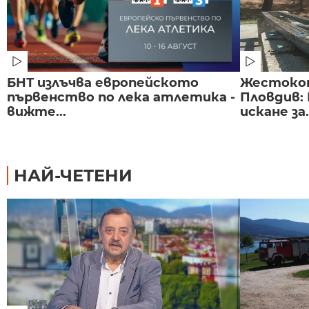
БНТ излъчва европейското
Жестоко
първенство по лека атлетика -
Пловдив:
вижте...
искане за.
НАЙ-ЧЕТЕНИ