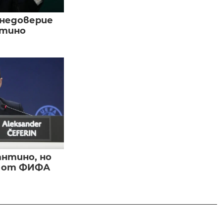
 недоверие
нтино
нтино, но
и от ФИФА