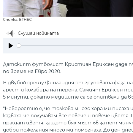
Снимка: БГНЕС
Слушай новината
Play
Датският футболист Кристиан Ериксен даде п
по време на Евро 2020.
В двубой срещу Финландия от груповата фаза н
арест и колабира на терена. Самият Ериксен при
5 минути, докато медиците са се опитвали да в
"Невероятно е, че толкова много хора ми писаха
казваха, че получавам все повече и повече цветя
пращат цветя, защото бях мъртъв за пет минути
добри пожелания много ми помогнаха. До ден дн