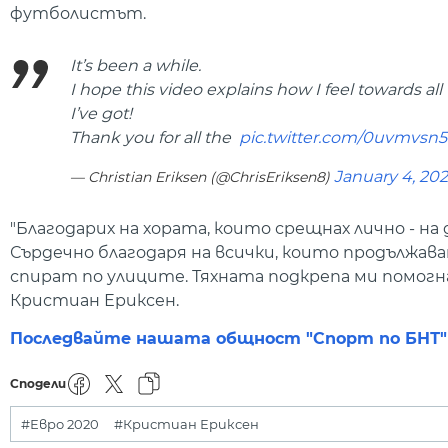
футболистът.
It’s been a while.
I hope this video explains how I feel towards all
I’ve got!
Thank you for all the ️
pic.twitter.com/0uvmvsn
January 4, 20
— Christian Eriksen (@ChrisEriksen8)
"Благодарих на хората, които срещнах лично - 
Сърдечно благодаря на всички, които продължав
спират по улиците. Тяхната подкрепа ми помогн
Кристиан Ериксен.
Последвайте нашата общност "Спорт по БНТ" в
Сподели
#Евро 2020
#Кристиан Ериксен