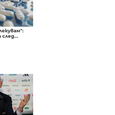
лекувам":
след...