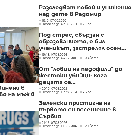
Разследват побой и унижение
над дете в Радомир
18:15, 07.08.2026
Чете се за: 02:55 мин.
У нас
Под стрес, свързан с
образованието, е бил
ученикът, застрелял осем...
19:48, 07.08.2026
Чете се за: 03:07 мин.
По света
От "ловци на педофили" до
жестоки убийци: Кога
децата се...
винени в
20:10, 07.08.2026
Чете се за: 02:37 мин.
У нас
о на мъж в
Зеленски пристигна на
първото си посещение в
Сърбия
21:46, 07.08.2026
Чете се за: 00:25 мин.
По света