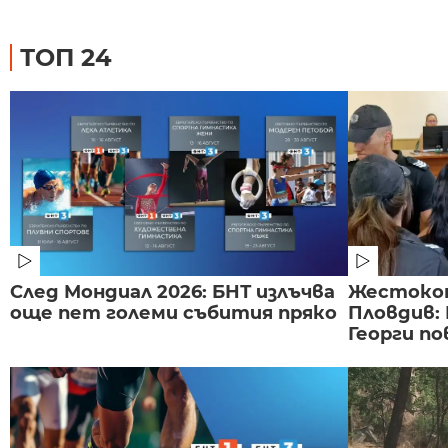
ТОП 24
След Мондиал 2026: БНТ излъчва
Жестоко
още пет големи събития пряко
Пловдив:
Георги по