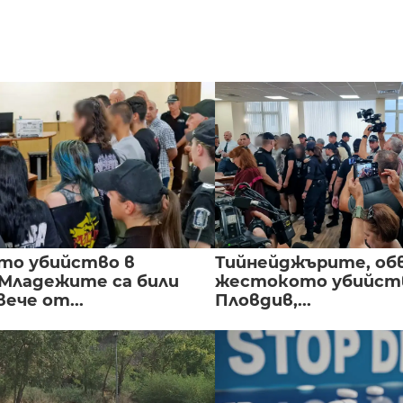
то убийство в
Тийнейджърите, об
 Младежите са били
жестокото убийств
вече от...
Пловдив,...