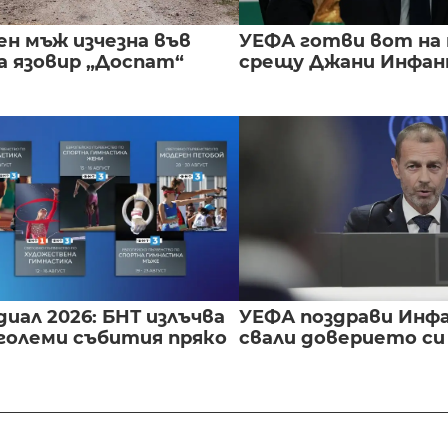
ен мъж изчезна във
УЕФА готви вот на
а язовир „Доспат“
срещу Джани Инфа
иал 2026: БНТ излъчва
УЕФА поздрави Инфа
големи събития пряко
свали доверието с