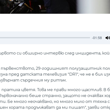
-01:58
M
ървото си обширно интервю след инцидента, ко
а първенството, 29-годишният полузащитник пол
зна пред датската телевизия "DR1", че не е бил 
ъзвърнат сърдечния му ритъм.
 и пратиха цветя. Това ме прави много щастлив. В
. Първоначално беше странно, защото не очаквах х
. Бе много неочаквано, но много мило от тяхна с
ешен хората продължават да ми пишат", заяви от